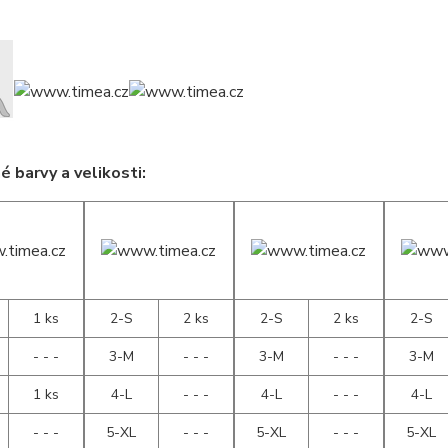
 barvy a velikosti:
1 ks
2-S
2 ks
2-S
2 ks
2-S
- - -
3-M
- - -
3-M
- - -
3-M
1 ks
4-L
- - -
4-L
- - -
4-L
- - -
5-XL
- - -
5-XL
- - -
5-XL