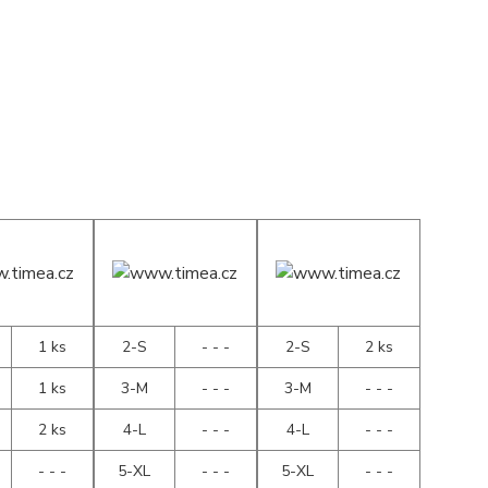
1 ks
2-S
- - -
2-S
2 ks
1 ks
3-M
- - -
3-M
- - -
2 ks
4-L
- - -
4-L
- - -
- - -
5-XL
- - -
5-XL
- - -