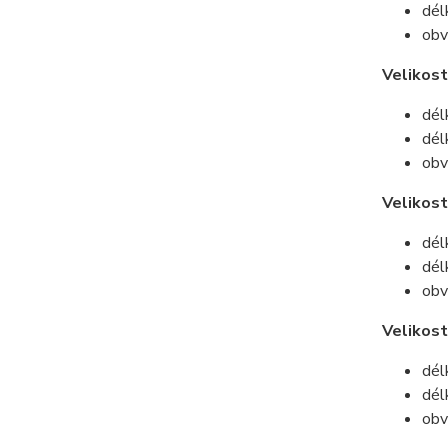
dél
obv
Velikost
dél
dél
obv
Velikost
dél
dél
obv
Velikos
dél
dél
obv