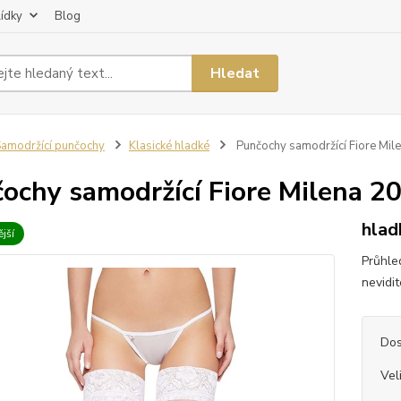
lídky
Blog
Hledat
amodržící punčochy
Klasické hladké
Punčochy samodržící Fiore Mil
ochy samodržící Fiore Milena 2
hlad
jší
Průhle
nevidi
Dos
Vel