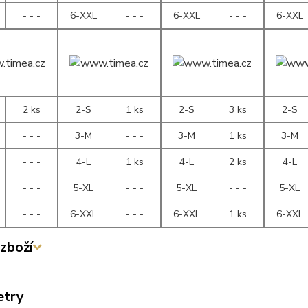
- - -
6-XXL
- - -
6-XXL
- - -
6-XXL
2 ks
2-S
1 ks
2-S
3 ks
2-S
- - -
3-M
- - -
3-M
1 ks
3-M
- - -
4-L
1 ks
4-L
2 ks
4-L
- - -
5-XL
- - -
5-XL
- - -
5-XL
- - -
6-XXL
- - -
6-XXL
1 ks
6-XXL
zboží
etry