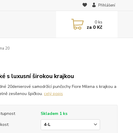
Přihlášení
0
ks
za
0 Kč
ena 20
0
ké s luxusní širokou krajkou
dné 20denierové samodržící punčochy Fiore Milena s krajkou a
telně zesílenou špičkou.
celý popis
tupnost
Skladem 1 ks
ikost: