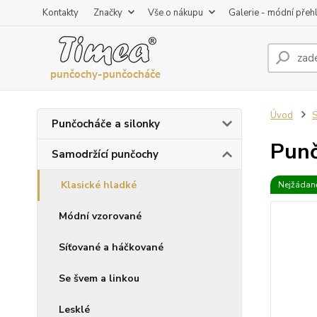
Kontakty
Značky
Vše o nákupu
Galerie - módní přeh
Úvod
S
Punčocháče a silonky
Punč
Samodržící punčochy
Klasické hladké
Nejžádaně
Módní vzorované
Síťované a háčkované
Se švem a linkou
Lesklé