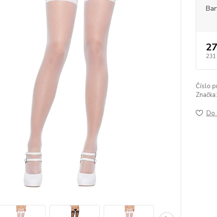
Bar
27
231
Číslo p
Značka:
Do 