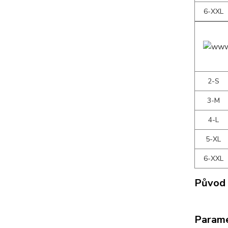
6-XXL
2-S
3-M
4-L
5-XL
6-XXL
Původ 
Param