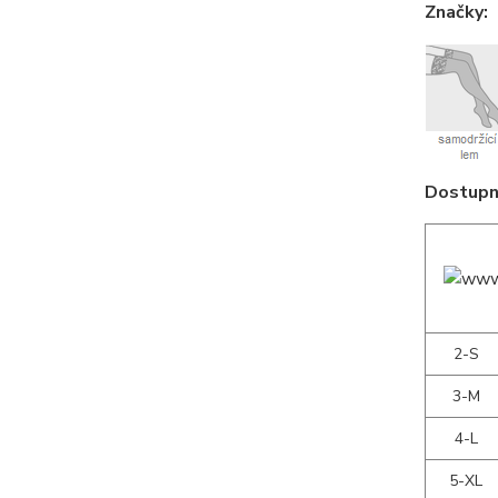
Značky:
Dostupné
2-S
3-M
4-L
5-XL