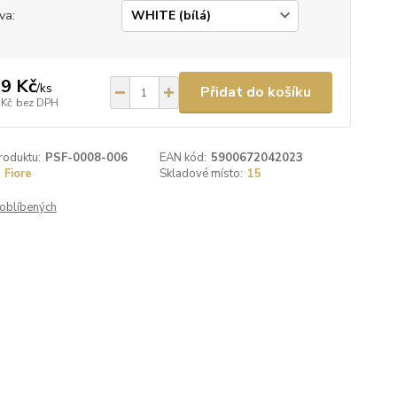
va:
9 Kč
/
ks
Přidat do košíku
 Kč
bez DPH
roduktu:
PSF-0008-006
EAN kód:
5900672042023
Fiore
Skladové místo:
15
oblíbených