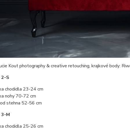
ucie Kout photography & creative retouching, krajkové body: Ri
 2-S
ka chodidla 23-24 cm
ka nohy 70-72 cm
od stehna 52-56 cm
t 3-M
ka chodidla 25-26 cm