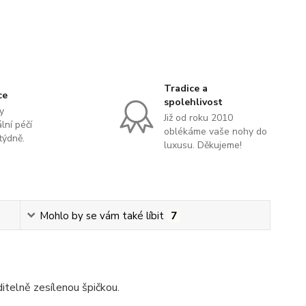
Tradice a
ce
spolehlivost
y
Již od roku 2010
lní péčí
oblékáme vaše nohy do
týdně.
luxusu. Děkujeme!
Mohlo by se vám také líbit
7
itelně zesílenou špičkou.