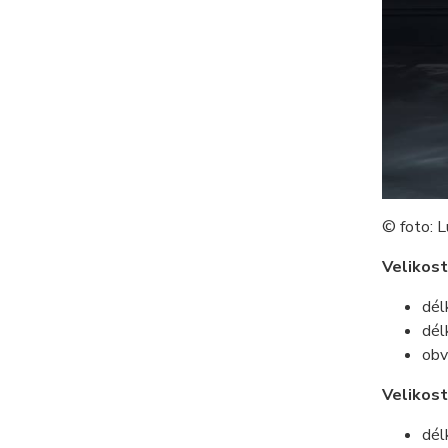
© foto: L
Velikost
dél
dél
obv
Velikos
dél