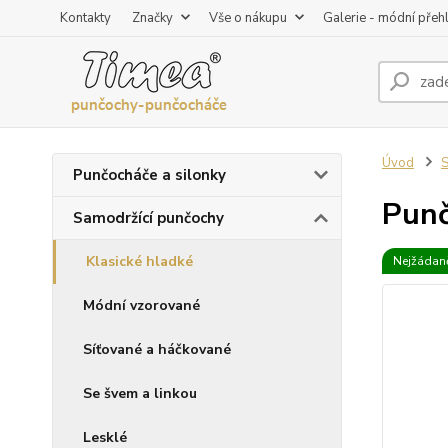
Kontakty
Značky
Vše o nákupu
Galerie - módní přeh
Úvod
S
Punčocháče a silonky
Punč
Samodržící punčochy
Klasické hladké
Nejžádaně
Módní vzorované
Síťované a háčkované
Se švem a linkou
Lesklé