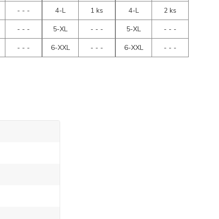
- - -
4-L
1 ks
4-L
2 ks
- - -
5-XL
- - -
5-XL
- - -
- - -
6-XXL
- - -
6-XXL
- - -