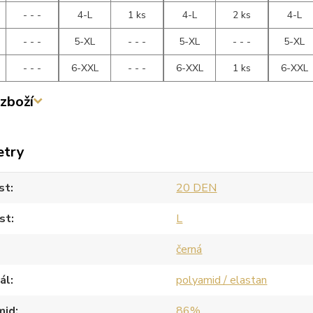
- - -
4-L
1 ks
4-L
2 ks
4-L
- - -
5-XL
- - -
5-XL
- - -
5-XL
- - -
6-XXL
- - -
6-XXL
1 ks
6-XXL
zboží
etry
st
20 DEN
st
L
černá
ál
polyamid / elastan
mid
86%