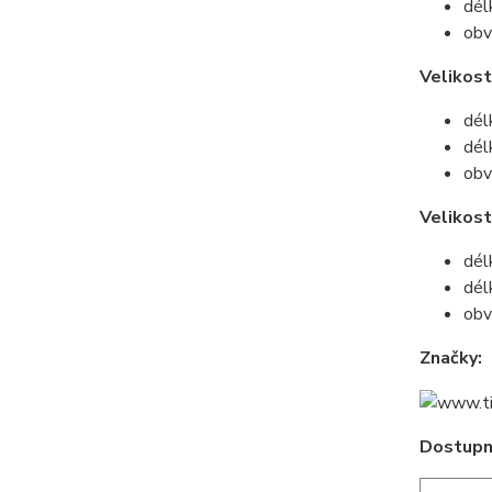
dél
obv
Velikost
dél
dél
obv
Velikos
dél
dél
obv
Značky:
Dostupné