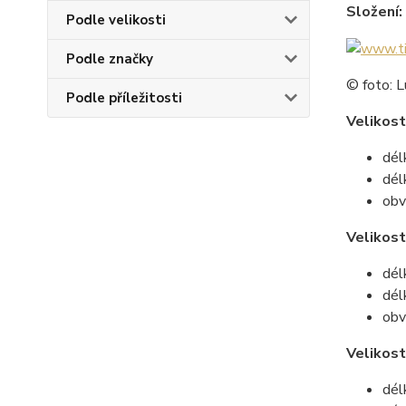
Složení:
Podle velikosti
Podle značky
© foto: L
Podle příležitosti
Velikost
dél
dél
obv
Velikos
dél
dél
obv
Velikost
dél