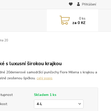
Přihlášení
0
ks
za
0 Kč
ena 20
0
ké s luxusní širokou krajkou
dné 20denierové samodržící punčochy Fiore Milena s krajkou a
telně zesílenou špičkou.
celý popis
tupnost
Skladem 1 ks
ikost: