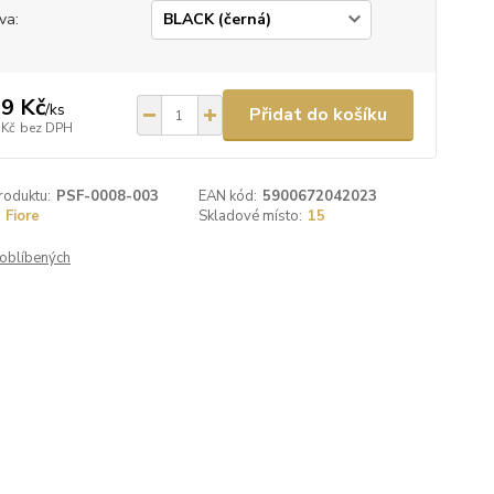
va:
9 Kč
/
ks
Přidat do košíku
 Kč
bez DPH
roduktu:
PSF-0008-003
EAN kód:
5900672042023
Fiore
Skladové místo:
15
oblíbených