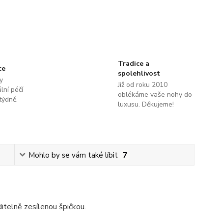
Tradice a
ce
spolehlivost
y
Již od roku 2010
lní péčí
oblékáme vaše nohy do
týdně.
luxusu. Děkujeme!
Mohlo by se vám také líbit
7
itelně zesílenou špičkou.