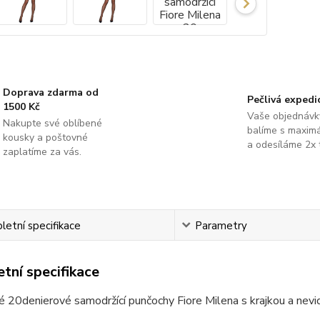
Doprava zdarma od
Pečlivá expedi
1500 Kč
Vaše objednávk
Nakupte své oblíbené
balíme s maximá
kousky a poštovné
a odesíláme 2x 
zaplatíme za vás.
etní specifikace
Parametry
tní specifikace
 20denierové samodržící punčochy Fiore Milena s krajkou a nevid