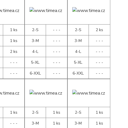
1 ks
2-S
- - -
2-S
2 ks
1 ks
3-M
- - -
3-M
- - -
2 ks
4-L
- - -
4-L
- - -
- - -
5-XL
- - -
5-XL
- - -
- - -
6-XXL
- - -
6-XXL
- - -
1 ks
2-S
1 ks
2-S
1 ks
- - -
3-M
1 ks
3-M
1 ks