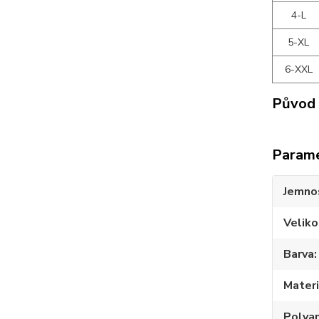
4-L
5-XL
6-XXL
Původ 
Param
Jemno
Veliko
Barva
Materi
Polya