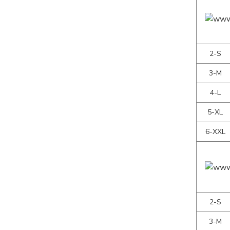
2-S
3-M
4-L
5-XL
6-XXL
2-S
3-M