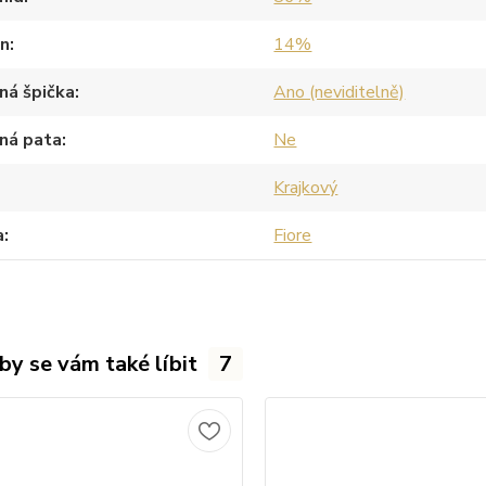
an
14%
ná špička
Ano (neviditelně)
ná pata
Ne
Krajkový
a
Fiore
by se vám také líbit
7