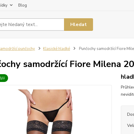
lídky
Blog
Hledat
amodržící punčochy
Klasické hladké
Punčochy samodržící Fiore Mil
ochy samodržící Fiore Milena 2
hlad
jší
Průhle
nevidi
Dos
Vel