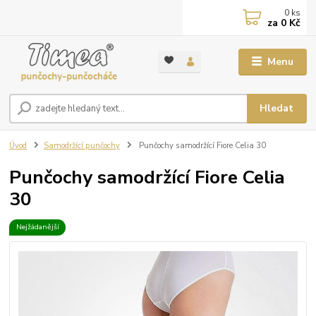
0
ks
za
0 Kč
Menu
Hledat
Úvod
Samodržící punčochy
Punčochy samodržící Fiore Celia 30
Punčochy samodržící Fiore Celia
30
Nejžádanější