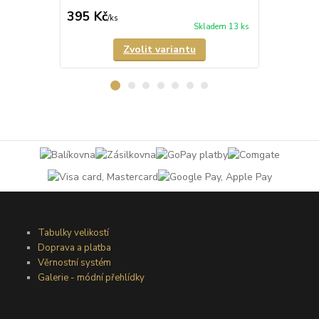
395 Kč
279 Kč
/
ks
/
ks
Skladem 13 ks
Zvolit variantu
Tabulky velikostí
Doprava a platba
Věrnostní systém
Galerie - módní přehlídky