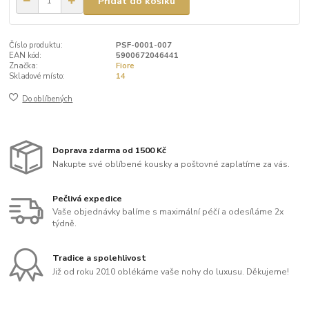
Přidat do košíku
Číslo produktu:
PSF-0001-007
EAN kód:
5900672046441
Značka:
Fiore
Skladové místo:
14
Do oblíbených
Doprava zdarma od 1500 Kč
Nakupte své oblíbené kousky a poštovné zaplatíme za vás.
Pečlivá expedice
Vaše objednávky balíme s maximální péčí a odesíláme 2x
týdně.
Tradice a spolehlivost
Již od roku 2010 oblékáme vaše nohy do luxusu. Děkujeme!