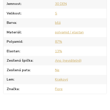
Jemnost
30 DEN
Velikost
S
Barva
bílá
Materiál
polyamid / elastan
Polyamid
87%
Elastan
13%
Zesílená špička
Ano (neviditelně)
Zesílená pata
Ne
Lem
Krajkový
Značka
Fiore