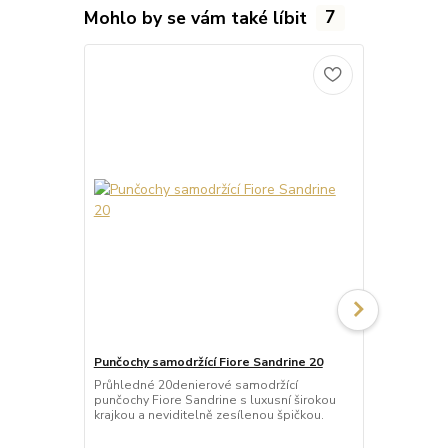
Mohlo by se vám také líbit
7
Punčochy samodržící Fiore Sandrine 20
Punčochy sam
Průhledné 20denierové samodržící
Průhledné 2
punčochy Fiore Sandrine s luxusní širokou
punčochy Fio
krajkou a neviditelně zesílenou špičkou.
neviditelně 