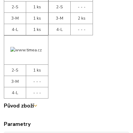
2-S
1 ks
2-S
- - -
3-M
1 ks
3-M
2 ks
4-L
1 ks
4-L
- - -
2-S
1 ks
3-M
- - -
4-L
- - -
Původ zboží
Parametry