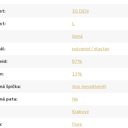
st
30 DEN
st
L
černá
ál
polyamid / elastan
mid
87%
an
13%
ná špička
Ano (neviditelně)
ná pata
Ne
Krajkový
a
Fiore