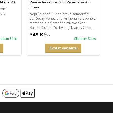
Milena 20
Punčochy samodržící Veneziana Ar
Pu
Fiona
Bea
žící
ou a
Neprůhledné 60denierové samodržící
Prů
punčochy Veneziana Ar Fiona vyrobené z
pun
matného a příjemného mikrovlákna.
lux
Samodržící punčochy mají krajkový lem...
zes
349 Kč
3
/
ks
ladem 31 ks
Skladem 51 ks
Zvolit variantu