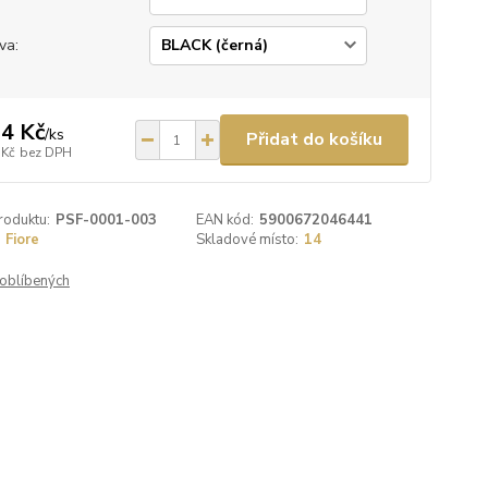
va:
4 Kč
/
ks
Přidat do košíku
 Kč
bez DPH
roduktu:
PSF-0001-003
EAN kód:
5900672046441
Fiore
Skladové místo:
14
oblíbených