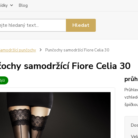
lídky
Blog
Hledat
amodržící punčochy
Punčochy samodržící Fiore Celia 30
ochy samodržící Fiore Celia 30
průh
jší
Průhle
vzhled
špičko
Dos
Vel