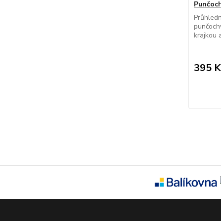
Punčoch
Průhledn
punčochy
krajkou 
395 K