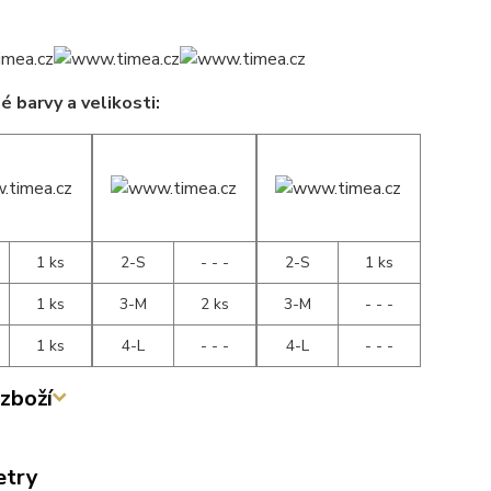
 barvy a velikosti:
1 ks
2-S
- - -
2-S
1 ks
1 ks
3-M
2 ks
3-M
- - -
1 ks
4-L
- - -
4-L
- - -
zboží
etry