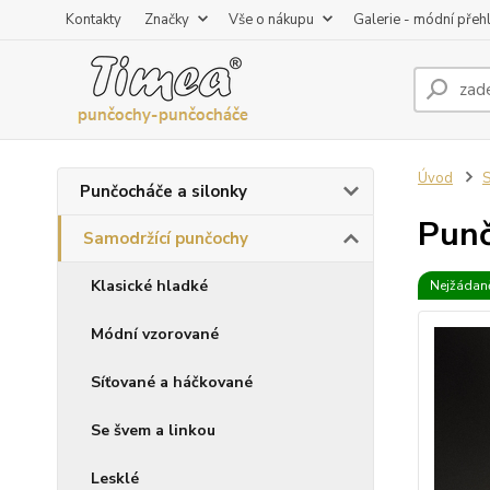
Kontakty
Značky
Vše o nákupu
Galerie - módní přeh
Úvod
S
Punčocháče a silonky
Punč
Samodržící punčochy
Klasické hladké
Nejžádaně
Módní vzorované
Síťované a háčkované
Se švem a linkou
Lesklé