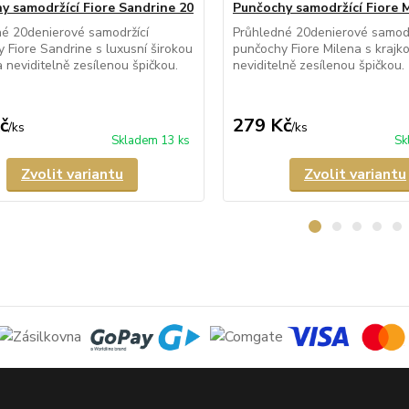
y samodržící Fiore Sandrine 20
Punčochy samodržící Fiore 
é 20denierové samodržící
Průhledné 20denierové samodr
 Fiore Sandrine s luxusní širokou
punčochy Fiore Milena s krajk
a neviditelně zesílenou špičkou.
neviditelně zesílenou špičkou.
č
279 Kč
/
ks
/
ks
Skladem 13 ks
Sk
Zvolit variantu
Zvolit variantu