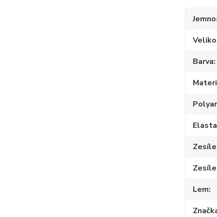
Jemno
Veliko
Barva
Materi
Polya
Elast
Zesíle
Zesíle
Lem
Značk