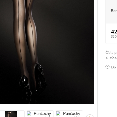
Bar
42
350
Číslo p
Značka:
Do 