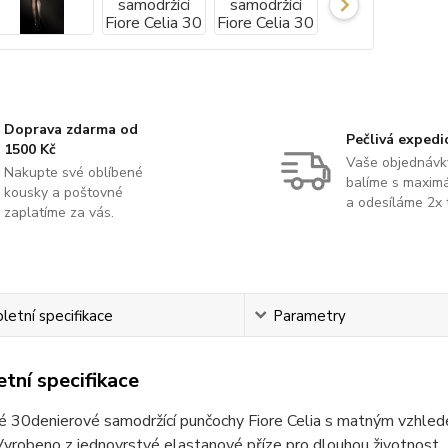
Doprava zdarma od
Pečlivá expedi
1500 Kč
Vaše objednávk
Nakupte své oblíbené
balíme s maximá
kousky a poštovné
a odesíláme 2x 
zaplatíme za vás.
etní specifikace
Parametry
tní specifikace
 30denierové samodržící punčochy Fiore Celia s matným vzhledem
Vyrobeno z jednovrstvé elastanové příze pro dlouhou životnost.