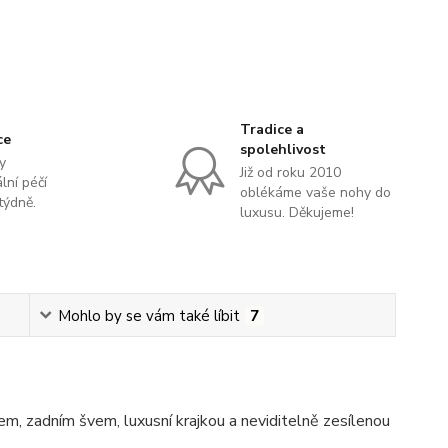
Tradice a
ce
spolehlivost
y
Již od roku 2010
lní péčí
oblékáme vaše nohy do
týdně.
luxusu. Děkujeme!
Mohlo by se vám také líbit
7
, zadním švem, luxusní krajkou a neviditelně zesílenou