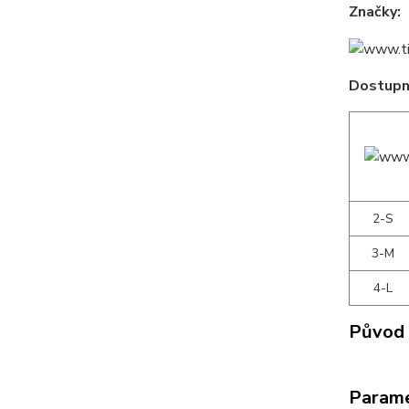
Značky:
Dostupné
2-S
3-M
4-L
Původ 
Param