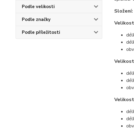
Podle velikosti
Složení:
Podle značky
Velikost
Podle příležitosti
dél
dél
obv
Velikos
dél
dél
obv
Velikost
dél
dél
obv