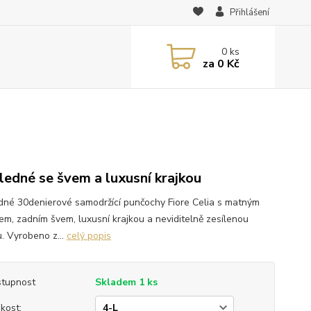
Přihlášení
0
ks
za
0 Kč
ledné se švem a luxusní krajkou
dné 30denierové samodržící punčochy Fiore Celia s matným
em, zadním švem, luxusní krajkou a neviditelně zesílenou
u. Vyrobeno z...
celý popis
tupnost
Skladem 1 ks
ikost: