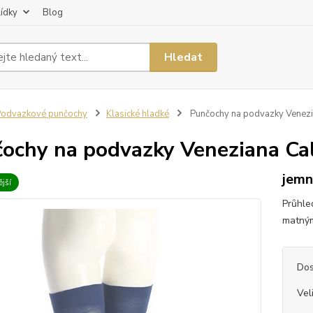
lídky
Blog
Hledat
odvazkové punčochy
Klasické hladké
Punčochy na podvazky Venezi
ochy na podvazky Veneziana Ca
jemn
jší
Průhle
matným
Dos
Vel