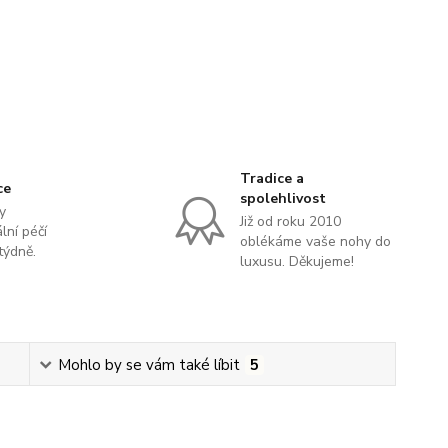
Tradice a
ce
spolehlivost
y
Již od roku 2010
lní péčí
oblékáme vaše nohy do
týdně.
luxusu. Děkujeme!
Mohlo by se vám také líbit
5