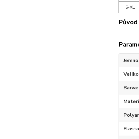
5-XL
Původ 
Param
Jemno
Veliko
Barva
Materi
Polya
Elast