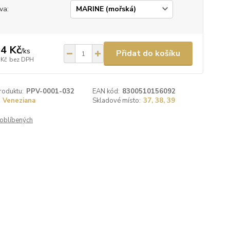
va:
4 Kč
/
ks
Přidat do košíku
 Kč
bez DPH
roduktu:
PPV-0001-032
EAN kód:
8300510156092
Veneziana
Skladové místo:
37, 38, 39
oblíbených