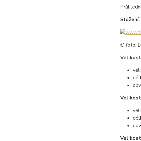
Průhledn
Složení:
© foto: L
Velikost
vel
dél
obv
Velikos
vel
dél
obv
Velikost