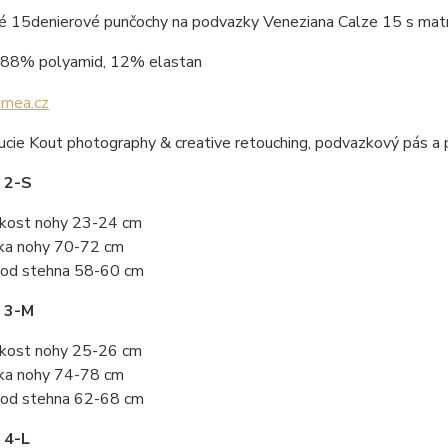
é 15denierové punčochy na podvazky Veneziana Calze 15 s mat
88% polyamid, 12% elastan
ucie Kout photography & creative retouching, podvazkový pás a
 2-S
ikost nohy 23-24 cm
ka nohy 70-72 cm
od stehna 58-60 cm
t 3-M
ikost nohy 25-26 cm
ka nohy 74-78 cm
od stehna 62-68 cm
 4-L