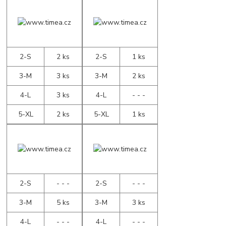
2-S
2 ks
2-S
1 ks
3-M
3 ks
3-M
2 ks
4-L
3 ks
4-L
- - -
5-XL
2 ks
5-XL
1 ks
2-S
- - -
2-S
- - -
3-M
5 ks
3-M
3 ks
4-L
- - -
4-L
- - -