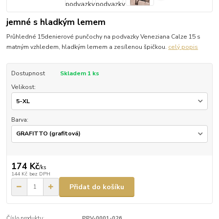
jemné s hladkým lemem
Průhledné 15denierové punčochy na podvazky Veneziana Calze 15 s
matným vzhledem, hladkým lemem a zesílenou špičkou.
celý popis
Dostupnost
Skladem 1 ks
Velikost:
Barva:
174 Kč
/
ks
144 Kč
bez DPH
Přidat do košíku
Číslo produktu:
PPV-0001-026