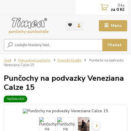
0
ks
za
0 Kč
Menu
Hledat
Úvod
Podvazkové punčochy
Klasické hladké
Punčochy na podvazky
Veneziana Calze 15
Punčochy na podvazky Veneziana
Calze 15
Nejžádanější