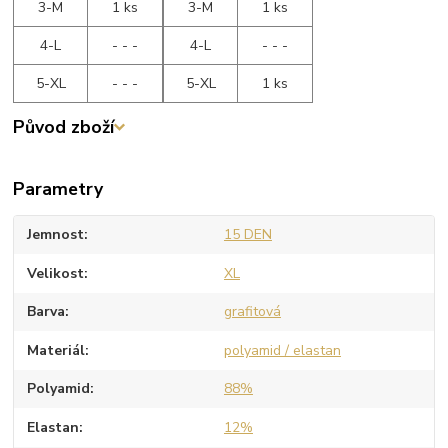
3-M
1 ks
3-M
1 ks
4-L
- - -
4-L
- - -
5-XL
- - -
5-XL
1 ks
Původ zboží
Parametry
Jemnost
15 DEN
Velikost
XL
Barva
grafitová
Materiál
polyamid / elastan
Polyamid
88%
Elastan
12%