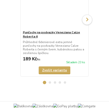
Punčochy na podvazky Veneziana Calze
Punčochy na
Roberta 6
Leila 60
Průhledné 6denierové extra jemné
Neprůhledné
punčochy na podvazky Veneziana Calze
podvazky Ve
Roberta s černým švem, kubánskou patou a
lemem a zes
zesílenou špičkou.
matného mikr
189 Kč
185 Kč
/
ks
/
ks
Skladem 23 ks
Zvolit variantu