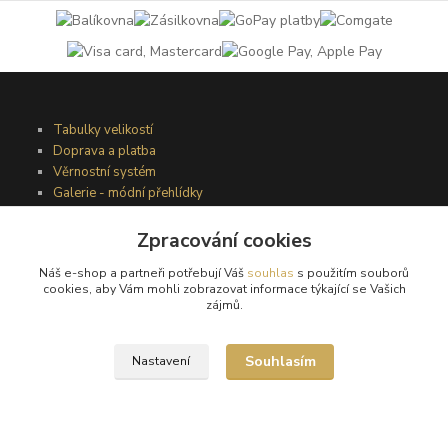
Tabulky velikostí
Doprava a platba
Věrnostní systém
Galerie - módní přehlídky
Zpracování cookies
Podmínky užití webového rozhraní
Náš e-shop a partneři potřebují Váš
souhlas
s použitím souborů
Obchodní podmínky
cookies, aby Vám mohli zobrazovat informace týkající se Vašich
Ochrana osobních údajů
zájmů.
Kontakty
Souhlasím
Nastavení
Podmínky vrácení zboží
Reklamační řád