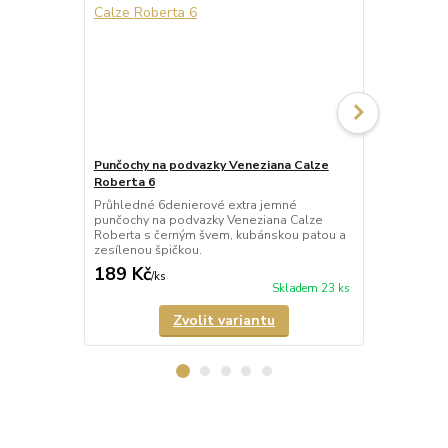
Punčochy na podvazky Veneziana Calze
Punčochy na
Roberta 6
Leila 60
Průhledné 6denierové extra jemné
Neprůhledné
punčochy na podvazky Veneziana Calze
podvazky Ve
Roberta s černým švem, kubánskou patou a
lemem a zes
zesílenou špičkou.
matného mikr
189 Kč
185 Kč
/
ks
/
ks
Skladem 23 ks
Zvolit variantu