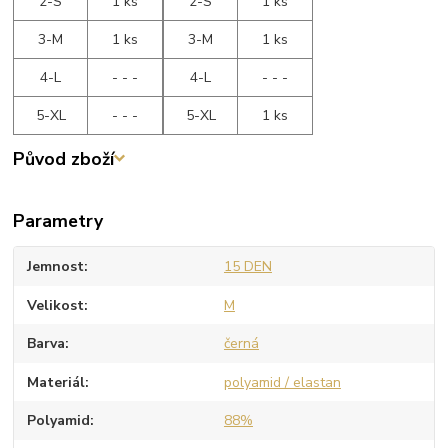
2-S
1 ks
2-S
1 ks
3-M
1 ks
3-M
1 ks
4-L
- - -
4-L
- - -
5-XL
- - -
5-XL
1 ks
Původ zboží
Parametry
Jemnost
15 DEN
Velikost
M
Barva
černá
Materiál
polyamid / elastan
Polyamid
88%