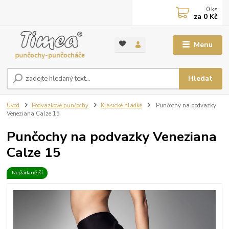
0
ks
za
0 Kč
Menu
Hledat
Úvod
Podvazkové punčochy
Klasické hladké
Punčochy na podvazky
Veneziana Calze 15
Punčochy na podvazky Veneziana
Calze 15
Nejžádanější