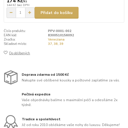
174 Kč
/
ks
144 Kč
bez DPH
Přidat do košíku
Číslo produktu:
PPV-0001-002
EAN kód:
8300510156092
Značka:
Veneziana
Skladové místo:
37, 38, 39
Do oblíbených
Doprava zdarma od 1500 Kč
Nakupte své oblíbené kousky a poštovné zaplatíme za vás.
Pečlivá expedice
Vaše objednávky balíme s maximální péčí a odesíláme 2x
týdně.
Tradice a spolehlivost
Již od roku 2010 oblékáme vaše nohy do luxusu. Děkujeme!