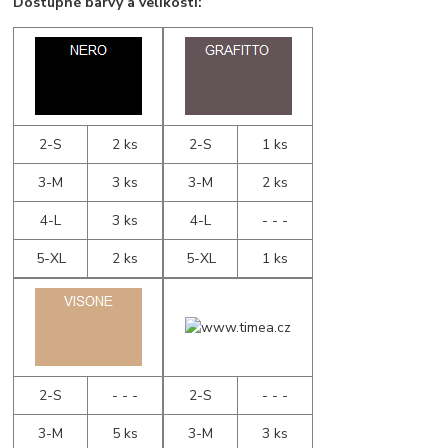
Dostupné barvy a velikosti:
2-S
2 ks
2-S
1 ks
3-M
3 ks
3-M
2 ks
4-L
3 ks
4-L
- - -
5-XL
2 ks
5-XL
1 ks
2-S
- - -
2-S
- - -
3-M
5 ks
3-M
3 ks