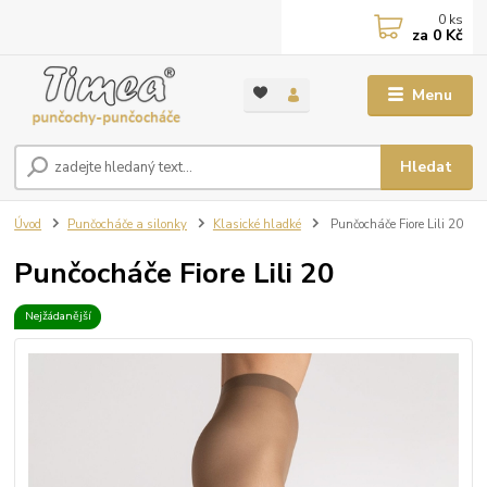
0
ks
za
0 Kč
Menu
Hledat
Úvod
Punčocháče a silonky
Klasické hladké
Punčocháče Fiore Lili 20
Punčocháče Fiore Lili 20
Nejžádanější