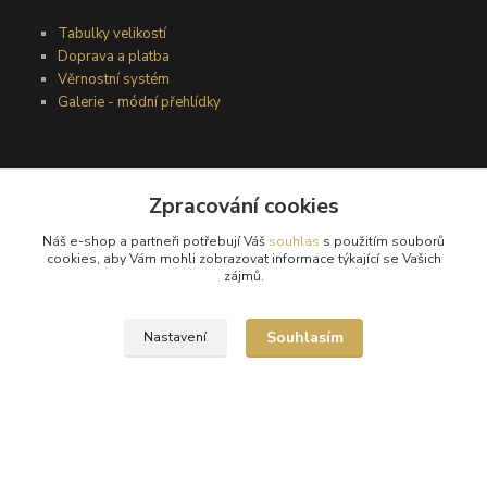
Tabulky velikostí
Doprava a platba
Věrnostní systém
Galerie - módní přehlídky
Podmínky užití webového rozhraní
Zpracování cookies
Obchodní podmínky
Ochrana osobních údajů
Náš e-shop a partneři potřebují Váš
souhlas
s použitím souborů
Kontakty
cookies, aby Vám mohli zobrazovat informace týkající se Vašich
zájmů.
Podmínky vrácení zboží
Souhlasím
Nastavení
Reklamační řád
®
© Copyright 2010 – 2026
Timea
Vytvořeno na
Eshop-rychle.cz