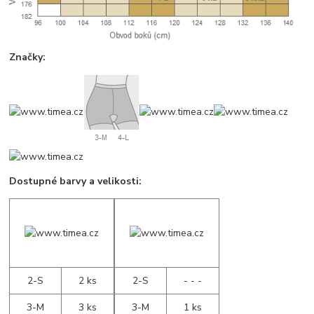
Značky:
Dostupné barvy a velikosti:
2-S
2 ks
2-S
- - -
3-M
3 ks
3-M
1 ks