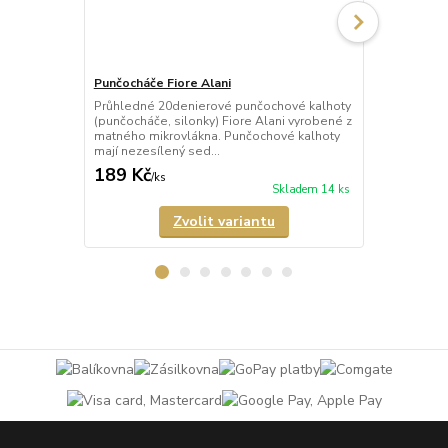
Punčocháče Fiore Alani
Punčocháče 
Průhledné 20denierové punčochové kalhoty
Průhledné 1
(punčocháče, silonky) Fiore Alani vyrobené z
kalhoty (pun
matného mikrovlákna. Punčochové kalhoty
Punčochové k
mají nezesílený sed...
zesílené špič
189 Kč
69 Kč
/
ks
/
ks
Skladem 14 ks
Zvolit variantu