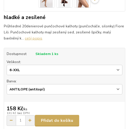
hladké a zesílené
Průhledné 20denierové punčochové kalhoty (punčocháče, silonky) Fiore
Lili. Punčochové kalhoty mají zesílený sed, zesílené špičky, malý
bavlněný k...
celý popis
Dostupnost
Skladem 1 ks
Velikost:
Barva:
158 Kč
/
ks
131 Kč
bez DPH
Přidat do košíku