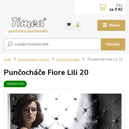
0
ks
za
0 Kč
Menu
Hledat
Úvod
Punčocháče a silonky
Klasické hladké
Punčocháče Fiore Lili 20
Punčocháče Fiore Lili 20
Nejžádanější