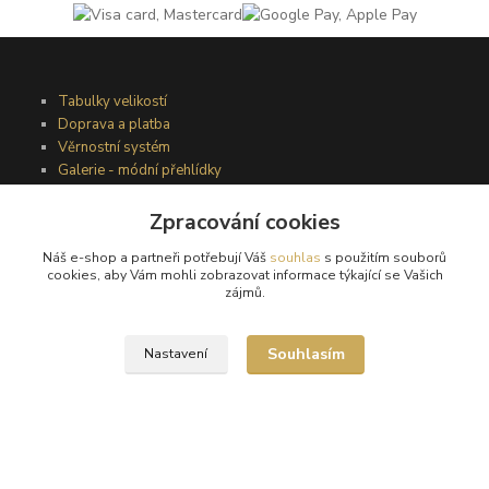
Tabulky velikostí
Doprava a platba
Věrnostní systém
Galerie - módní přehlídky
Zpracování cookies
Podmínky užití webového rozhraní
Náš e-shop a partneři potřebují Váš
souhlas
s použitím souborů
Obchodní podmínky
cookies, aby Vám mohli zobrazovat informace týkající se Vašich
Ochrana osobních údajů
zájmů.
Kontakty
Souhlasím
Nastavení
Podmínky vrácení zboží
Reklamační řád