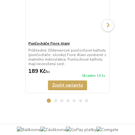
Punčocháče Fiore Alani
Punčocháče 
Průhledné 20denierové punčochové kalhoty
Průhledné 1
(punčocháče, silonky) Fiore Alani vyrobené z
kalhoty (pun
matného mikrovlákna. Punčochové kalhoty
Punčochové k
mají nezesílený sed...
zesílené špič
189 Kč
69 Kč
/
ks
/
ks
Skladem 14 ks
Zvolit variantu