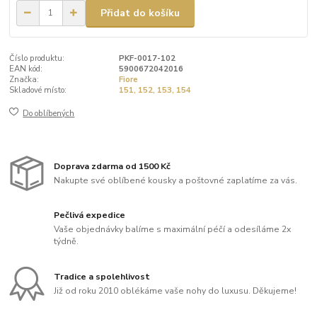
Přidat do košíku
Číslo produktu:
PKF-0017-102
EAN kód:
5900672042016
Značka:
Fiore
Skladové místo:
151, 152, 153, 154
Do oblíbených
Doprava zdarma od 1500 Kč
Nakupte své oblíbené kousky a poštovné zaplatíme za vás.
Pečlivá expedice
Vaše objednávky balíme s maximální péčí a odesíláme 2x
týdně.
Tradice a spolehlivost
Již od roku 2010 oblékáme vaše nohy do luxusu. Děkujeme!