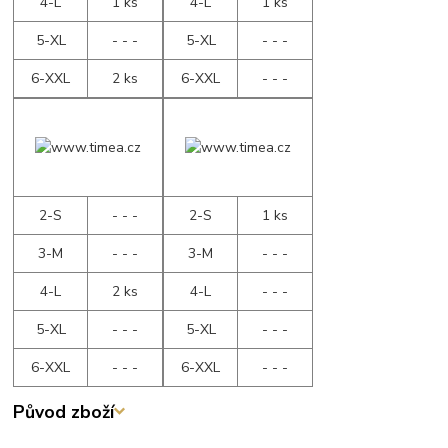
4-L
1 ks
4-L
1 ks
5-XL
- - -
5-XL
- - -
6-XXL
2 ks
6-XXL
- - -
2-S
- - -
2-S
1 ks
3-M
- - -
3-M
- - -
4-L
2 ks
4-L
- - -
5-XL
- - -
5-XL
- - -
6-XXL
- - -
6-XXL
- - -
Původ zboží