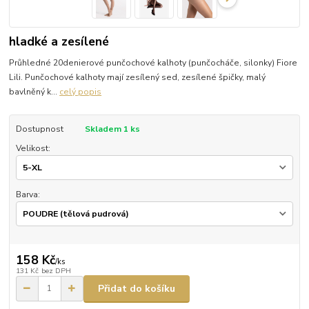
hladké a zesílené
Průhledné 20denierové punčochové kalhoty (punčocháče, silonky) Fiore
Lili. Punčochové kalhoty mají zesílený sed, zesílené špičky, malý
bavlněný k...
celý popis
Dostupnost
Skladem 1 ks
Velikost:
Barva:
158 Kč
/
ks
131 Kč
bez DPH
Přidat do košíku