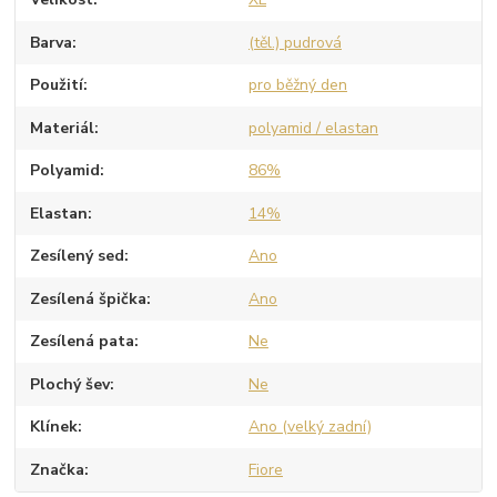
Barva
(těl.) pudrová
Použití
pro běžný den
Materiál
polyamid / elastan
Polyamid
86%
Elastan
14%
Zesílený sed
Ano
Zesílená špička
Ano
Zesílená pata
Ne
Plochý šev
Ne
Klínek
Ano (velký zadní)
Značka
Fiore