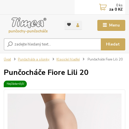
0
ks
za
0 Kč
Menu
Hledat
Úvod
Punčocháče a silonky
Klasické hladké
Punčocháče Fiore Lili 20
Punčocháče Fiore Lili 20
Nejžádanější