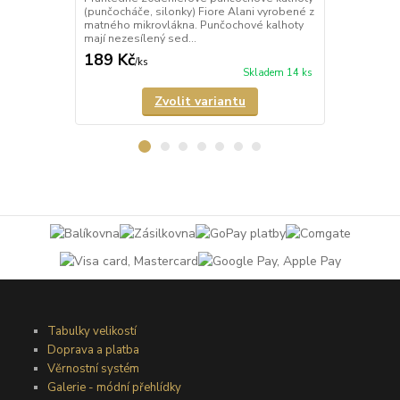
(punčocháče, silonky) Fiore Alani vyrobené z
kalhoty (pun
matného mikrovlákna. Punčochové kalhoty
Punčochové k
mají nezesílený sed...
zesílené špič
189 Kč
69 Kč
/
ks
/
ks
Skladem 14 ks
Zvolit variantu
Tabulky velikostí
Doprava a platba
Věrnostní systém
Galerie - módní přehlídky