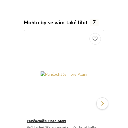
Mohlo by se vám také líbit
7
Punčocháče Fiore Alani
Punčocháče 
Průhledné 20denierové punčochové kalhoty
Průhledné 1