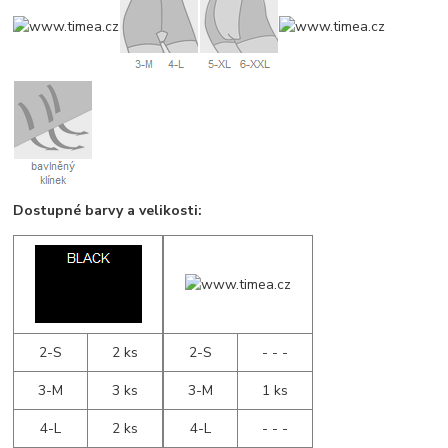
Dostupné barvy a velikosti:
2-S
2 ks
2-S
- - -
3-M
3 ks
3-M
1 ks
4-L
2 ks
4-L
- - -