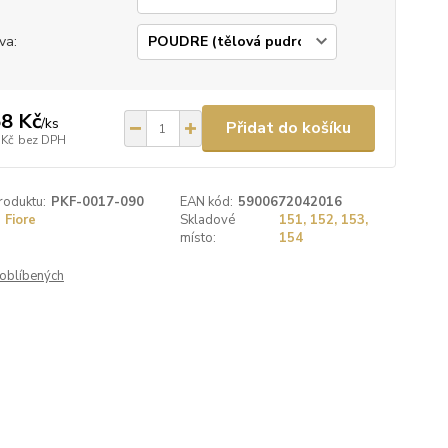
va:
8 Kč
/
ks
Přidat do košíku
 Kč
bez DPH
roduktu:
PKF-0017-090
EAN kód:
5900672042016
Fiore
Skladové
151, 152, 153,
místo:
154
oblíbených