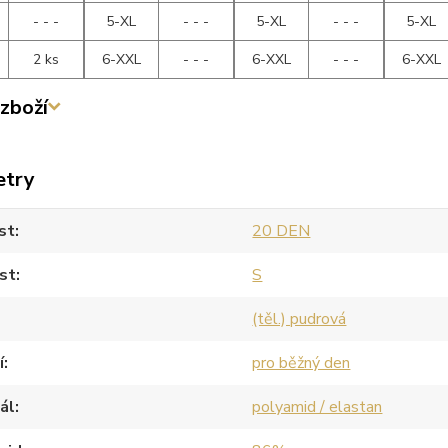
- - -
5-XL
- - -
5-XL
- - -
5-XL
2 ks
6-XXL
- - -
6-XXL
- - -
6-XXL
zboží
etry
st
20 DEN
st
S
(těl.) pudrová
í
pro běžný den
ál
polyamid / elastan