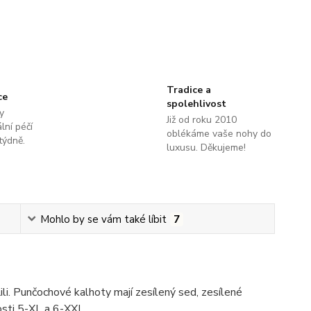
Tradice a
ce
spolehlivost
y
Již od roku 2010
lní péčí
oblékáme vaše nohy do
týdně.
luxusu. Děkujeme!
Mohlo by se vám také líbit
7
li. Punčochové kalhoty mají zesílený sed, zesílené
kosti 5-XL a 6-XXL.