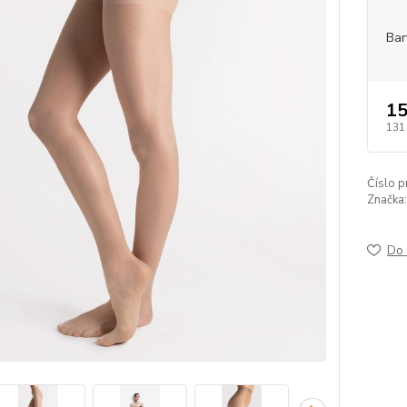
Bar
15
131
Číslo p
Značka:
Do 