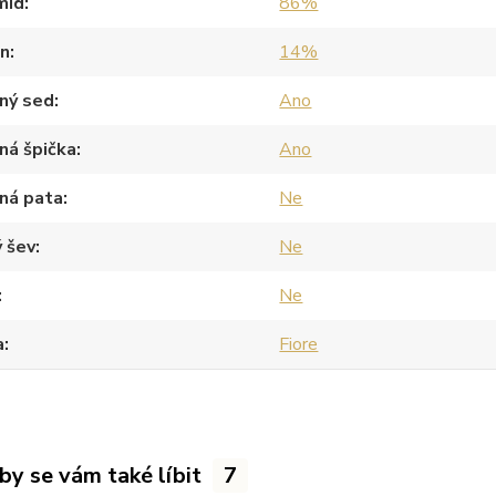
mid
86%
an
14%
ný sed
Ano
ná špička
Ano
ná pata
Ne
 šev
Ne
Ne
a
Fiore
by se vám také líbit
7