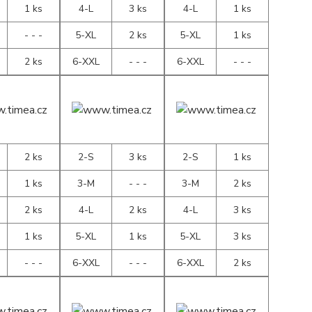
1 ks
4-L
3 ks
4-L
1 ks
- - -
5-XL
2 ks
5-XL
1 ks
2 ks
6-XXL
- - -
6-XXL
- - -
2 ks
2-S
3 ks
2-S
1 ks
1 ks
3-M
- - -
3-M
2 ks
2 ks
4-L
2 ks
4-L
3 ks
1 ks
5-XL
1 ks
5-XL
3 ks
- - -
6-XXL
- - -
6-XXL
2 ks