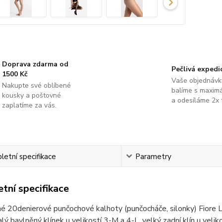
Doprava zdarma od
Pečlivá expedi
1500 Kč
Vaše objednávk
Nakupte své oblíbené
balíme s maximá
kousky a poštovné
a odesíláme 2x 
zaplatíme za vás.
etní specifikace
Parametry
tní specifikace
é 20denierové punčochové kalhoty (punčocháče, silonky) Fiore Li
alý bavlněný klínek u velikostí 3-M a 4-L, velký zadní klín u veli