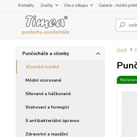
Kontakty
Značky
Vše o nákupu
Galerie - módní přeh
Úvod
P
Punčocháče a silonky
Punč
Klasické hladké
Módní vzorované
Nejžádaně
Síťované a háčkované
Stahovací a formující
S antibakteriální úpravou
Zdravotní a masážní