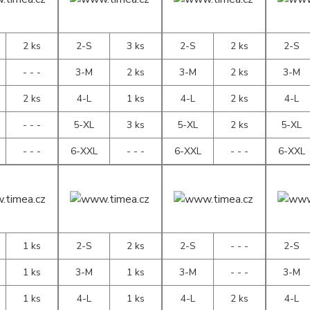
2 ks
2-S
3 ks
2-S
2 ks
2-S
- - -
3-M
2 ks
3-M
2 ks
3-M
2 ks
4-L
1 ks
4-L
2 ks
4-L
- - -
5-XL
3 ks
5-XL
2 ks
5-XL
- - -
6-XXL
- - -
6-XXL
- - -
6-XXL
1 ks
2-S
2 ks
2-S
- - -
2-S
1 ks
3-M
1 ks
3-M
- - -
3-M
1 ks
4-L
1 ks
4-L
2 ks
4-L