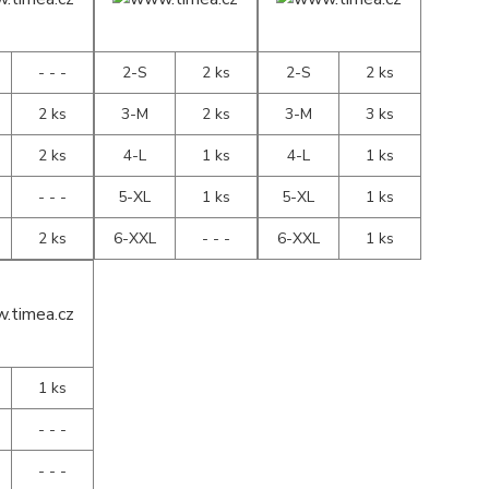
- - -
2-S
2 ks
2-S
2 ks
2 ks
3-M
2 ks
3-M
3 ks
2 ks
4-L
1 ks
4-L
1 ks
- - -
5-XL
1 ks
5-XL
1 ks
2 ks
6-XXL
- - -
6-XXL
1 ks
1 ks
- - -
- - -