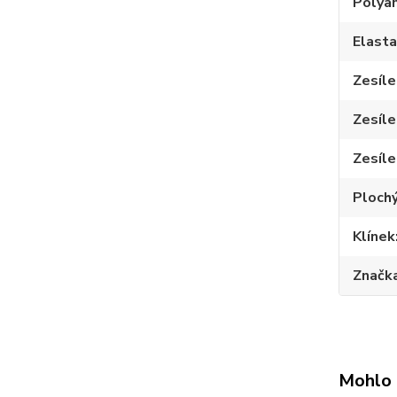
Polya
Elast
Zesíle
Zesíle
Zesíle
Plochý
Klínek
Značk
Mohlo 