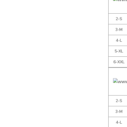
2-S
3-M
4-L
5-XL
6-XXL
2-S
3-M
4-L