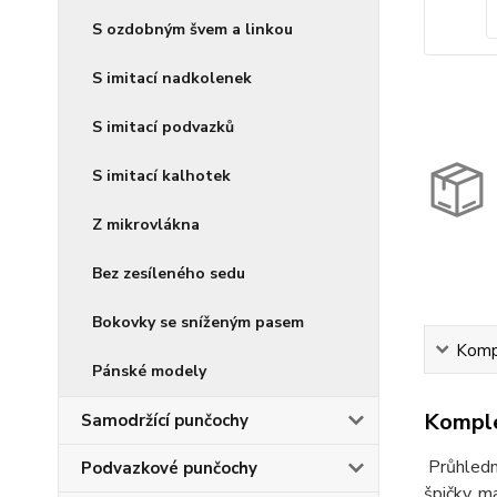
S ozdobným švem a linkou
S imitací nadkolenek
S imitací podvazků
S imitací kalhotek
Z mikrovlákna
Bez zesíleného sedu
Bokovky se sníženým pasem
Kompl
Pánské modely
Komple
Samodržící punčochy
Průhledn
Podvazkové punčochy
špičky, m