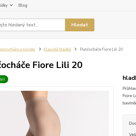
lídky
Blog
Hledat
unčocháče a silonky
Klasické hladké
Punčocháče Fiore Lili 20
ocháče Fiore Lili 20
hlad
jší
Průhle
Fiore L
bavlněn
Dos
Vel