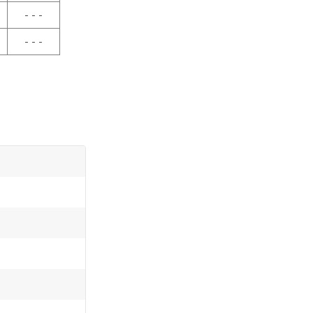
- - -
- - -