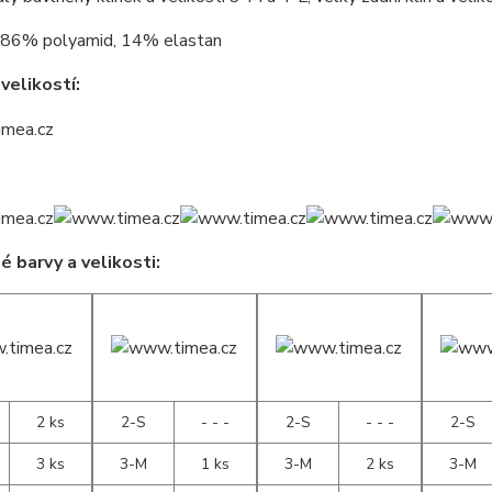
86% polyamid, 14% elastan
velikostí:
 barvy a velikosti:
2 ks
2-S
- - -
2-S
- - -
2-S
3 ks
3-M
1 ks
3-M
2 ks
3-M