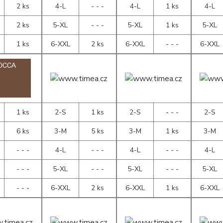
2 ks
4-L
- - -
4-L
1 ks
4-L
2 ks
5-XL
- - -
5-XL
1 ks
5-XL
1 ks
6-XXL
2 ks
6-XXL
- - -
6-XXL
1 ks
2-S
1 ks
2-S
- - -
2-S
6 ks
3-M
5 ks
3-M
1 ks
3-M
- - -
4-L
- - -
4-L
- - -
4-L
- - -
5-XL
- - -
5-XL
- - -
5-XL
- - -
6-XXL
2 ks
6-XXL
1 ks
6-XXL