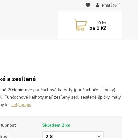
Přihlášení
0
ks
za
0 Kč
ké a zesílené
dné 20denierové punčochové kalhoty (punčocháče, silonky)
ili. Punčochové kalhoty mají zesílený sed, zesílené špičky, malý
ý k...
celý popis
tupnost
Skladem 2 ks
ikost: