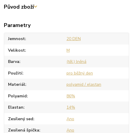
Původ zboží
Parametry
Jemnost
20 DEN
Velikost
M
Barva
(těl.) lněná
Použití
pro běžný den
Materiál
polyamid / elastan
Polyamid
86%
Elastan
14%
Zesílený sed
Ano
Zesílená špička
Ano