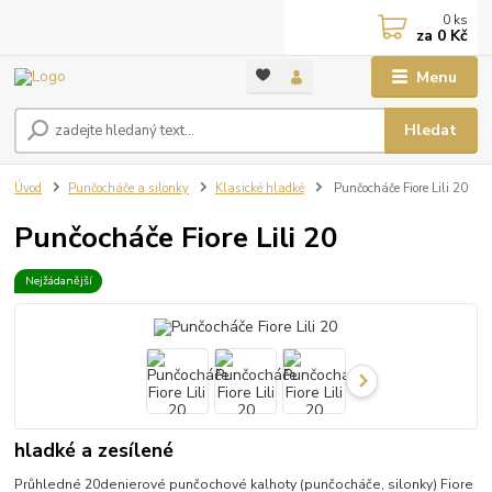
0
ks
za
0 Kč
Menu
Hledat
Úvod
Punčocháče a silonky
Klasické hladké
Punčocháče Fiore Lili 20
Punčocháče Fiore Lili 20
Nejžádanější
hladké a zesílené
Průhledné 20denierové punčochové kalhoty (punčocháče, silonky) Fiore