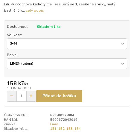
Lili. Punčochové kalhoty mají zesílený sed, zesílené špičky, malý
bavlněný k...
celý popis
Dostupnost
Skladem 1 ks
Velikost:
Barva:
158 Kč
/
ks
131 Kč
bez DPH
Přidat do košíku
Číslo produktu:
PKF-0017-084
EAN kód:
5900672042016
Značka:
Fiore
Skladové místo:
151, 152, 153, 154