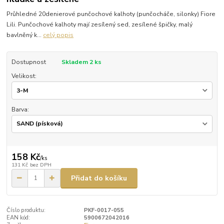
Průhledné 20denierové punčochové kalhoty (punčocháče, silonky) Fiore
Lili. Punčochové kalhoty mají zesílený sed, zesílené špičky, malý
bavlněný k...
celý popis
Dostupnost
Skladem 2 ks
Velikost:
Barva:
158 Kč
/
ks
131 Kč
bez DPH
Přidat do košíku
Číslo produktu:
PKF-0017-055
EAN kód:
5900672042016