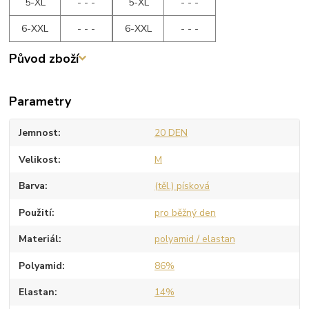
5-XL
- - -
5-XL
- - -
6-XXL
- - -
6-XXL
- - -
Původ zboží
Parametry
Jemnost
20 DEN
Velikost
M
Barva
(těl.) písková
Použití
pro běžný den
Materiál
polyamid / elastan
Polyamid
86%
Elastan
14%