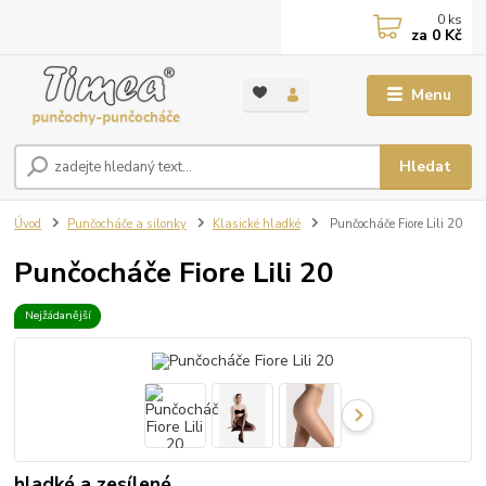
0
ks
za
0 Kč
Menu
Hledat
Úvod
Punčocháče a silonky
Klasické hladké
Punčocháče Fiore Lili 20
Punčocháče Fiore Lili 20
Nejžádanější
hladké a zesílené