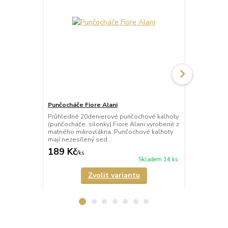
Punčocháče Fiore Alani
Punčocháče 
Průhledné 20denierové punčochové kalhoty
Průhledné 1
(punčocháče, silonky) Fiore Alani vyrobené z
kalhoty (pun
matného mikrovlákna. Punčochové kalhoty
Punčochové k
mají nezesílený sed...
zesílené špič
189 Kč
69 Kč
/
ks
/
ks
Skladem 14 ks
Zvolit variantu