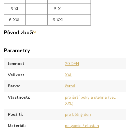
5-XL
- - -
5-XL
- - -
6-XXL
- - -
6-XXL
- - -
Původ zboží
Parametry
Jemnost
20 DEN
Velikost
XXL
Barva
černá
Vlastnosti
pro širší boky a stehna (vel.
XXL)
Použití
pro běžný den
Materiál
polyamid / elastan