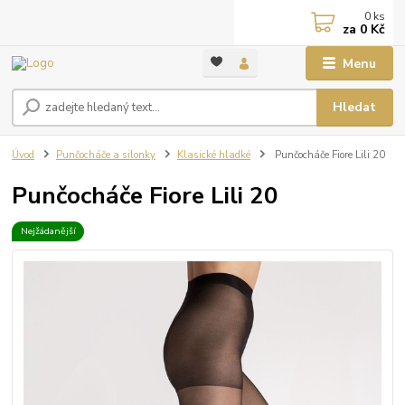
0
ks
za
0 Kč
Menu
Hledat
Úvod
Punčocháče a silonky
Klasické hladké
Punčocháče Fiore Lili 20
Punčocháče Fiore Lili 20
Nejžádanější