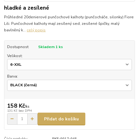
hladké a zesílené
Průhledné 20denierové punčochové kalhoty (punčocháče, silonky) Fiore
Lili. Punčochové kalhoty mají zesílený sed, zesílené špičky, malý
bavlněný k...
celý popis
Dostupnost
Skladem 1 ks
Velikost:
Barva:
158 Kč
/
ks
131 Kč
bez DPH
Přidat do košíku
Číslo produktu:
PKF-0017-045