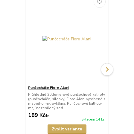
Punčocháče Fiore Alani
Punčocháče 
Průhledné 20denierové punčochové kalhoty
Průhledné 1
(punčocháče, silonky) Fiore Alani vyrobené z
kalhoty (pun
matného mikrovlákna. Punčochové kalhoty
Punčochové k
mají nezesílený sed...
zesílené špič
189 Kč
69 Kč
/
ks
/
ks
Skladem 14 ks
Zvolit variantu