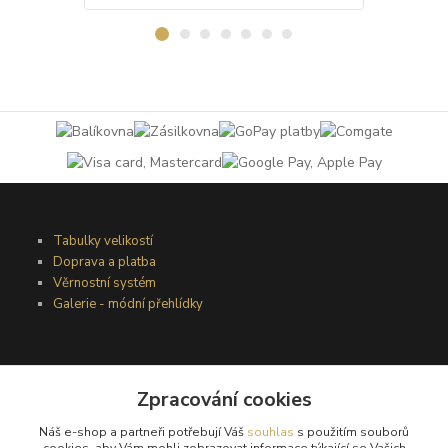
Tabulky velikostí
Doprava a platba
Věrnostní systém
Galerie - módní přehlídky
Podmínky užití webového rozhraní
Zpracování cookies
Obchodní podmínky
Ochrana osobních údajů
Náš e-shop a partneři potřebují Váš
souhlas
s použitím souborů
Kontakty
cookies, aby Vám mohli zobrazovat informace týkající se Vašich