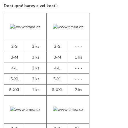
Dostupné barvy a velikosti:
2-S
2 ks
2-S
- - -
3-M
3 ks
3-M
1 ks
4-L
2 ks
4-L
- - -
5-XL
2 ks
5-XL
- - -
6-XXL
1 ks
6-XXL
2 ks