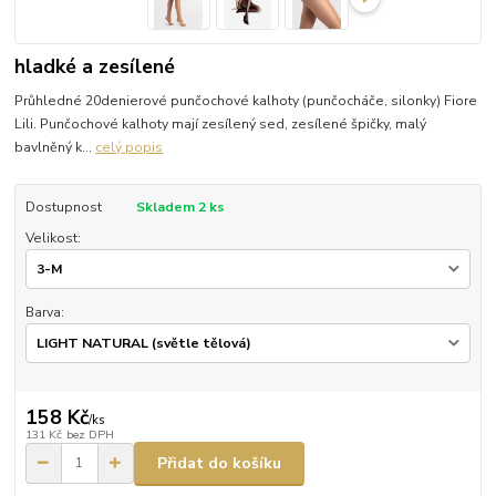
hladké a zesílené
Průhledné 20denierové punčochové kalhoty (punčocháče, silonky) Fiore
Lili. Punčochové kalhoty mají zesílený sed, zesílené špičky, malý
bavlněný k...
celý popis
Dostupnost
Skladem 2 ks
Velikost:
Barva:
158 Kč
/
ks
131 Kč
bez DPH
Přidat do košíku