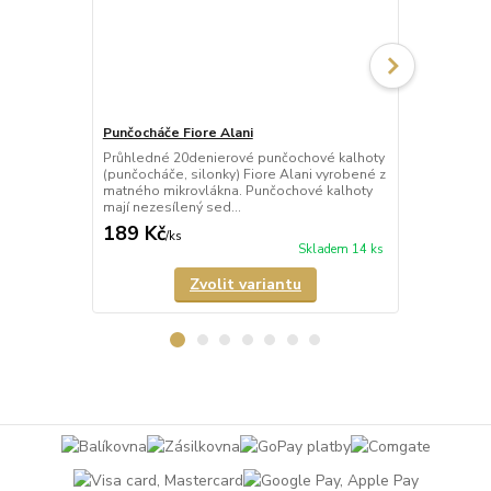
Punčocháče Fiore Alani
Punčocháče 
Průhledné 20denierové punčochové kalhoty
Průhledné 1
(punčocháče, silonky) Fiore Alani vyrobené z
kalhoty (pun
matného mikrovlákna. Punčochové kalhoty
Punčochové k
mají nezesílený sed...
zesílené špič
189 Kč
69 Kč
/
ks
/
ks
Skladem 14 ks
Zvolit variantu