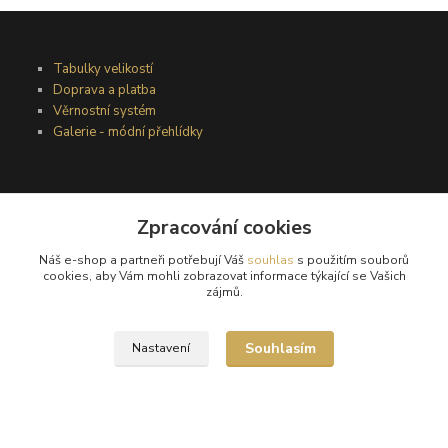
Tabulky velikostí
Doprava a platba
Věrnostní systém
Galerie - módní přehlídky
Podmínky užití webového rozhraní
Zpracování cookies
Obchodní podmínky
Ochrana osobních údajů
Náš e-shop a partneři potřebují Váš
souhlas
s použitím souborů
Kontakty
cookies, aby Vám mohli zobrazovat informace týkající se Vašich
zájmů.
Podmínky vrácení zboží
Souhlasím
Nastavení
Reklamační řád