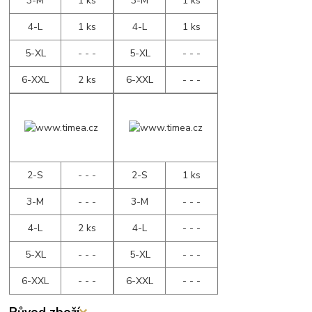
3-M
1 ks
3-M
1 ks
4-L
1 ks
4-L
1 ks
5-XL
- - -
5-XL
- - -
6-XXL
2 ks
6-XXL
- - -
2-S
- - -
2-S
1 ks
3-M
- - -
3-M
- - -
4-L
2 ks
4-L
- - -
5-XL
- - -
5-XL
- - -
6-XXL
- - -
6-XXL
- - -
Původ zboží