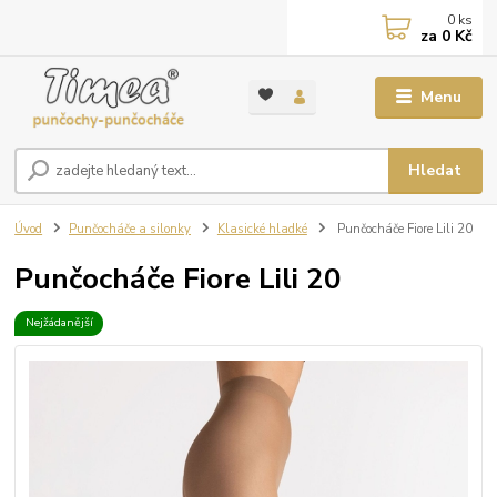
0
ks
za
0 Kč
Menu
Hledat
Úvod
Punčocháče a silonky
Klasické hladké
Punčocháče Fiore Lili 20
Punčocháče Fiore Lili 20
Nejžádanější