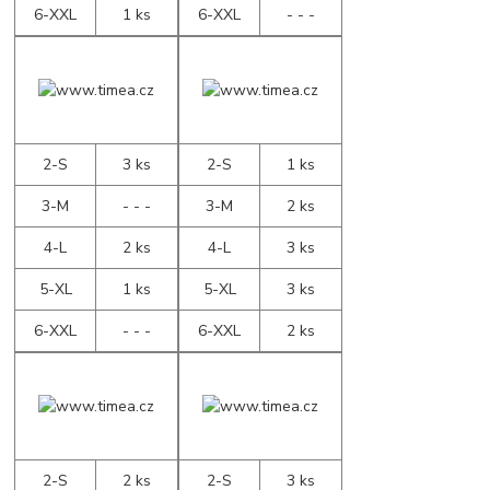
6-XXL
1 ks
6-XXL
- - -
2-S
3 ks
2-S
1 ks
3-M
- - -
3-M
2 ks
4-L
2 ks
4-L
3 ks
5-XL
1 ks
5-XL
3 ks
6-XXL
- - -
6-XXL
2 ks
2-S
2 ks
2-S
3 ks