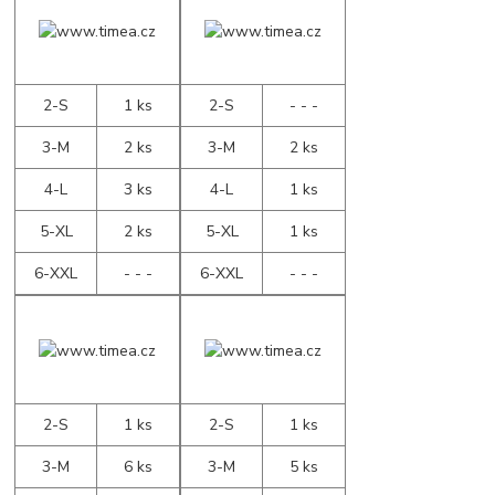
2-S
1 ks
2-S
- - -
3-M
2 ks
3-M
2 ks
4-L
3 ks
4-L
1 ks
5-XL
2 ks
5-XL
1 ks
6-XXL
- - -
6-XXL
- - -
2-S
1 ks
2-S
1 ks
3-M
6 ks
3-M
5 ks