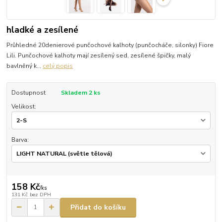
hladké a zesílené
Průhledné 20denierové punčochové kalhoty (punčocháče, silonky) Fiore
Lili. Punčochové kalhoty mají zesílený sed, zesílené špičky, malý
bavlněný k...
celý popis
Dostupnost
Skladem 2 ks
Velikost:
Barva:
158 Kč
/
ks
131 Kč
bez DPH
Přidat do košíku