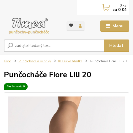
0
ks
za
0 Kč
Menu
Hledat
Úvod
Punčocháče a silonky
Klasické hladké
Punčocháče Fiore Lili 20
Punčocháče Fiore Lili 20
Nejžádanější