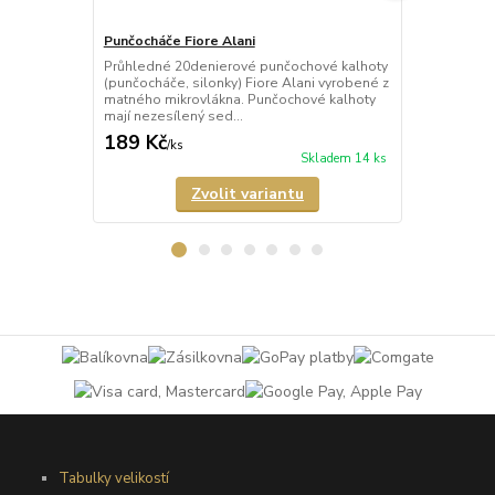
Punčocháče Fiore Alani
Punčocháče 
Průhledné 20denierové punčochové kalhoty
Průhledné 1
(punčocháče, silonky) Fiore Alani vyrobené z
kalhoty (pun
matného mikrovlákna. Punčochové kalhoty
Punčochové k
mají nezesílený sed...
zesílené špič
189 Kč
69 Kč
/
ks
/
ks
Skladem 14 ks
Zvolit variantu
Tabulky velikostí