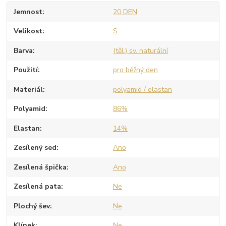
Jemnost
20 DEN
Velikost
S
Barva
(těl.) sv. naturální
Použití
pro běžný den
Materiál
polyamid / elastan
Polyamid
86%
Elastan
14%
Zesílený sed
Ano
Zesílená špička
Ano
Zesílená pata
Ne
Plochý šev
Ne
Klínek
Ne