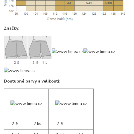
Značky:
Dostupné barvy a velikosti:
2-S
2 ks
2-S
- - -