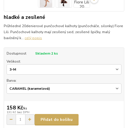
hladké a zesílené
Průhledné 20denierové punčochové kalhoty (punčocháče, silonky) Fiore
Lili. Punčochové kalhoty mají zesílený sed, zesílené špičky, malý
bavlněný k...
celý popis
Dostupnost
Skladem 2 ks
Velikost:
Barva:
158 Kč
/
ks
131 Kč
bez DPH
Přidat do košíku