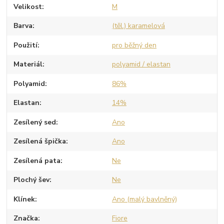
Velikost
M
Barva
(těl.) karamelová
Použití
pro běžný den
Materiál
polyamid / elastan
Polyamid
86%
Elastan
14%
Zesílený sed
Ano
Zesílená špička
Ano
Zesílená pata
Ne
Plochý šev
Ne
Klínek
Ano (malý bavlněný)
Značka
Fiore