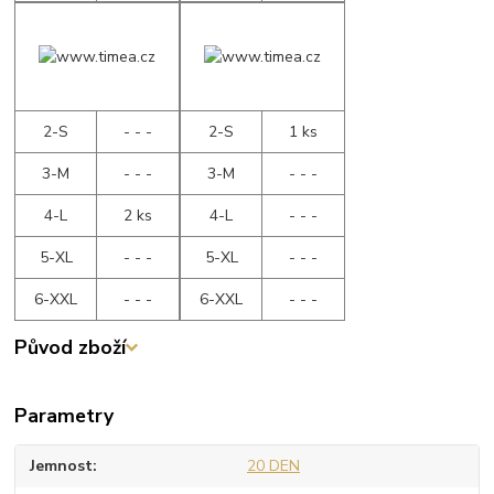
2-S
- - -
2-S
1 ks
3-M
- - -
3-M
- - -
4-L
2 ks
4-L
- - -
5-XL
- - -
5-XL
- - -
6-XXL
- - -
6-XXL
- - -
Původ zboží
Parametry
Jemnost
20 DEN