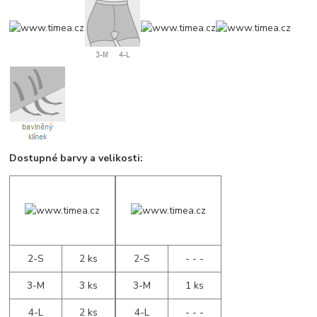
Dostupné barvy a velikosti:
2-S
2 ks
2-S
- - -
3-M
3 ks
3-M
1 ks
4-L
2 ks
4-L
- - -