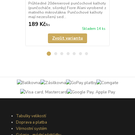
Průhledné 20denierové punčochové kalhoty
Průhledné 1
(punčocháče, silonky) Fiore Alani vyrobené z
kalhoty (pun
matného mikrovlákna. Punčochové kalhoty
Punčochové k
mají nezesílený sed...
zesílené špič
189 Kč
69 Kč
/
ks
/
ks
Skladem 14 ks
Zvolit variantu
Tabulky velikostí
Doprava a platba
Věrnostní systém
Galerie - módní přehlídky