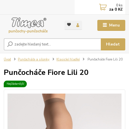
0
ks
za
0 Kč
Menu
Hledat
Úvod
Punčocháče a silonky
Klasické hladké
Punčocháče Fiore Lili 20
Punčocháče Fiore Lili 20
Nejžádanější