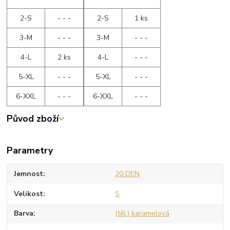
2-S
- - -
2-S
1 ks
3-M
- - -
3-M
- - -
4-L
2 ks
4-L
- - -
5-XL
- - -
5-XL
- - -
6-XXL
- - -
6-XXL
- - -
Původ zboží
Parametry
Jemnost
20 DEN
Velikost
S
Barva
(těl.) karamelová