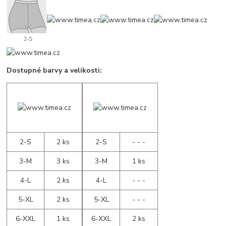
Dostupné barvy a velikosti:
2-S
2 ks
2-S
- - -
3-M
3 ks
3-M
1 ks
4-L
2 ks
4-L
- - -
5-XL
2 ks
5-XL
- - -
6-XXL
1 ks
6-XXL
2 ks