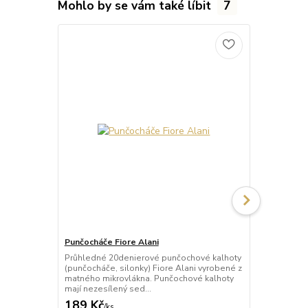
Mohlo by se vám také líbit
7
Punčocháče Fiore Alani
Punčocháče 
Průhledné 20denierové punčochové kalhoty
Průhledné 1
(punčocháče, silonky) Fiore Alani vyrobené z
kalhoty (pun
matného mikrovlákna. Punčochové kalhoty
Punčochové k
mají nezesílený sed...
zesílené špič
189 Kč
69 Kč
/
ks
/
ks