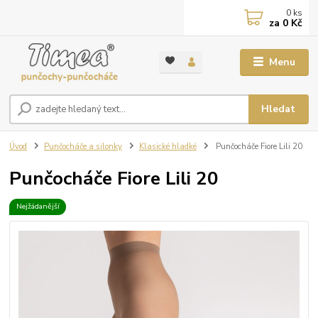
0
ks
za
0 Kč
Menu
Hledat
Úvod
Punčocháče a silonky
Klasické hladké
Punčocháče Fiore Lili 20
Punčocháče Fiore Lili 20
Nejžádanější