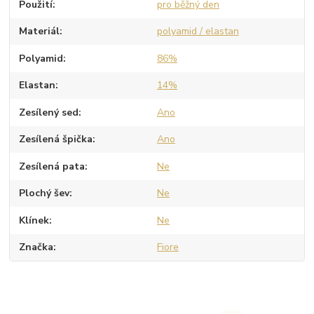
Použití
pro běžný den
Materiál
polyamid / elastan
Polyamid
86%
Elastan
14%
Zesílený sed
Ano
Zesílená špička
Ano
Zesílená pata
Ne
Plochý šev
Ne
Klínek
Ne
Značka
Fiore