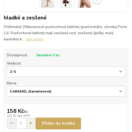
hladké a zesílené
Průhledné 20denierové punčochové kalhoty (punčocháče, silonky) Fiore
Lili. Punčochové kalhoty mají zesílený sed, zesílené špičky, malý
bavlněný k...
celý popis
Dostupnost
Skladem 3 ks
Velikost:
Barva:
158 Kč
/
ks
131 Kč
bez DPH
Přidat do košíku