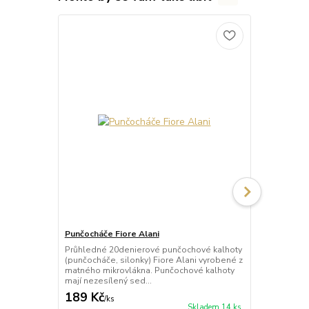
Punčocháče Fiore Alani
Punčocháče 
Průhledné 20denierové punčochové kalhoty
Průhledné 1
(punčocháče, silonky) Fiore Alani vyrobené z
kalhoty (pun
matného mikrovlákna. Punčochové kalhoty
Punčochové k
mají nezesílený sed...
zesílené špič
189 Kč
69 Kč
/
ks
/
ks
Skladem 14 ks