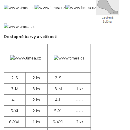
Dostupné barvy a velikosti:
2-S
2 ks
2-S
- - -
3-M
3 ks
3-M
1 ks
4-L
2 ks
4-L
- - -
5-XL
2 ks
5-XL
- - -
6-XXL
1 ks
6-XXL
2 ks