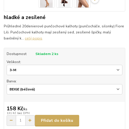
hladké a zesílené
Průhledné 20denierové punčochové kalhoty (punčocháče, silonky) Fiore
Lili. Punčochové kalhoty mají zesílený sed, zesílené špičky, malý
bavlněný k...
celý popis
Dostupnost
Skladem 2 ks
Velikost:
Barva:
158 Kč
/
ks
131 Kč
bez DPH
Přidat do košíku