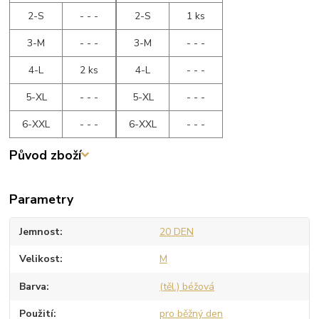
2-S
- - -
2-S
1 ks
3-M
- - -
3-M
- - -
4-L
2 ks
4-L
- - -
5-XL
- - -
5-XL
- - -
6-XXL
- - -
6-XXL
- - -
Původ zboží
Parametry
Jemnost
20 DEN
Velikost
M
Barva
(těl.) béžová
Použití
pro běžný den