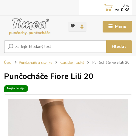
0
ks
za
0 Kč
Menu
Hledat
Úvod
Punčocháče a silonky
Klasické hladké
Punčocháče Fiore Lili 20
Punčocháče Fiore Lili 20
Nejžádanější