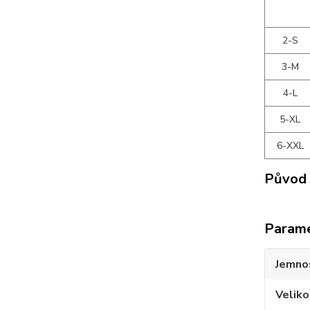
2-S
3-M
4-L
5-XL
6-XXL
Původ 
Param
Jemno
Veliko