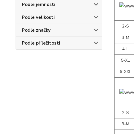
Podle jemnosti
Podle velikosti
2-S
Podle značky
3-M
Podle příležitosti
4-L
5-XL
6-XXL
2-S
3-M