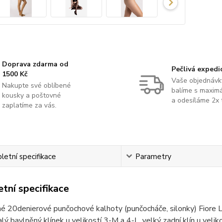
Doprava zdarma od
Pečlivá expedi
1500 Kč
Vaše objednávk
Nakupte své oblíbené
balíme s maximá
kousky a poštovné
a odesíláme 2x 
zaplatíme za vás.
etní specifikace
Parametry
tní specifikace
é 20denierové punčochové kalhoty (punčocháče, silonky) Fiore Li
alý bavlněný klínek u velikostí 3-M a 4-L, velký zadní klín u veli