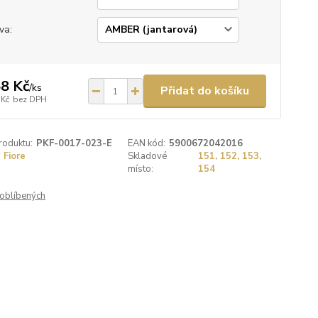
va:
8 Kč
/
ks
Přidat do košíku
 Kč
bez DPH
roduktu:
PKF-0017-023-E
EAN kód:
5900672042016
Fiore
Skladové
151, 152, 153,
místo:
154
oblíbených