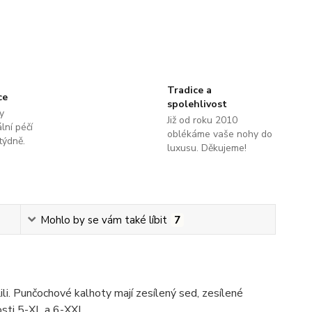
Tradice a
ce
spolehlivost
y
Již od roku 2010
lní péčí
oblékáme vaše nohy do
týdně.
luxusu. Děkujeme!
Mohlo by se vám také líbit
7
li. Punčochové kalhoty mají zesílený sed, zesílené
kosti 5-XL a 6-XXL.