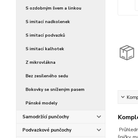
S ozdobným švem a linkou
S imitací nadkolenek
S imitací podvazků
S imitací kalhotek
Z mikrovlákna
Bez zesíleného sedu
Bokovky se sníženým pasem
Kompl
Pánské modely
Komple
Samodržící punčochy
Průhledn
Podvazkové punčochy
špičky, m