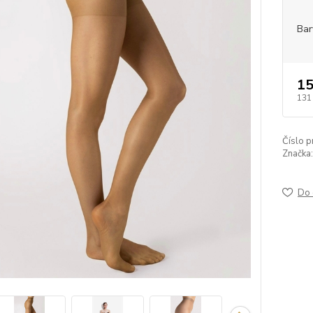
Bar
15
131
Číslo p
Značka:
Do 