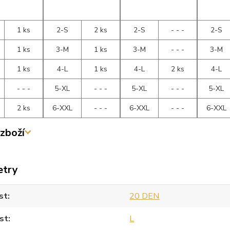
1 ks
2-S
2 ks
2-S
- - -
2-S
1 ks
3-M
1 ks
3-M
- - -
3-M
1 ks
4-L
1 ks
4-L
2 ks
4-L
- - -
5-XL
- - -
5-XL
- - -
5-XL
2 ks
6-XXL
- - -
6-XXL
- - -
6-XXL
zboží
etry
st
20 DEN
st
L