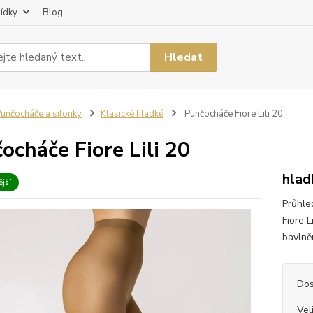
lídky
Blog
Hledat
unčocháče a silonky
Klasické hladké
Punčocháče Fiore Lili 20
ocháče Fiore Lili 20
hlad
jší
Průhle
Fiore L
bavlněn
Dos
Vel