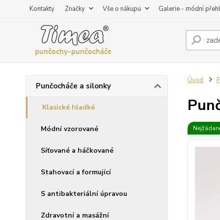
Kontakty
Značky
Vše o nákupu
Galerie - módní přeh
Úvod
P
Punčocháče a silonky
Punč
Klasické hladké
Módní vzorované
Nejžádaně
Síťované a háčkované
Stahovací a formující
S antibakteriální úpravou
Zdravotní a masážní