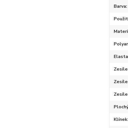
Barva
Použit
Materi
Polya
Elast
Zesíle
Zesíle
Zesíle
Plochý
Klínek