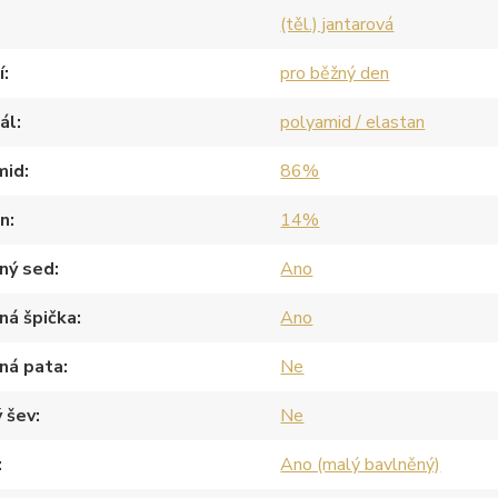
(těl.) jantarová
í
pro běžný den
ál
polyamid / elastan
mid
86%
an
14%
ný sed
Ano
ná špička
Ano
ná pata
Ne
 šev
Ne
Ano (malý bavlněný)