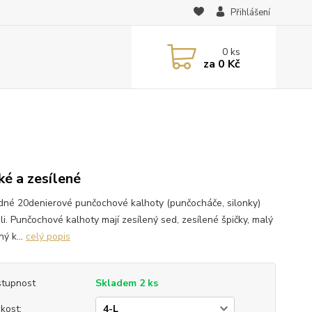
Přihlášení
0
ks
za
0 Kč
ké a zesílené
dné 20denierové punčochové kalhoty (punčocháče, silonky)
ili. Punčochové kalhoty mají zesílený sed, zesílené špičky, malý
ý k...
celý popis
tupnost
Skladem 2 ks
ikost: