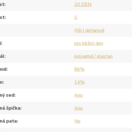
st
20 DEN
st
S
(těl.) jantarová
í
pro běžný den
ál
polyamid / elastan
mid
86%
an
14%
ný sed
Ano
ná špička
Ano
ná pata
Ne