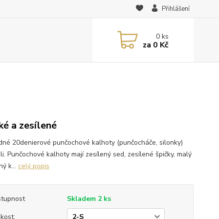
Přihlášení
0
ks
za
0 Kč
ké a zesílené
dné 20denierové punčochové kalhoty (punčocháče, silonky)
ili. Punčochové kalhoty mají zesílený sed, zesílené špičky, malý
ý k...
celý popis
tupnost
Skladem 2 ks
ikost: