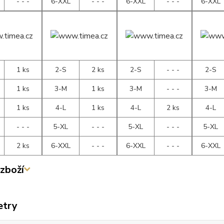
- - -
6-XXL
- - -
6-XXL
- - -
6-XXL
1 ks
2-S
2 ks
2-S
- - -
2-S
1 ks
3-M
1 ks
3-M
- - -
3-M
1 ks
4-L
1 ks
4-L
2 ks
4-L
- - -
5-XL
- - -
5-XL
- - -
5-XL
2 ks
6-XXL
- - -
6-XXL
- - -
6-XXL
zboží
etry