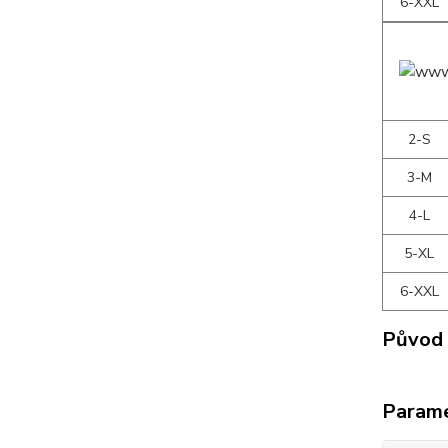
6-XXL
2-S
3-M
4-L
5-XL
6-XXL
Původ 
Param