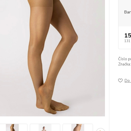
Bar
15
131
Číslo p
Značka:
Do 