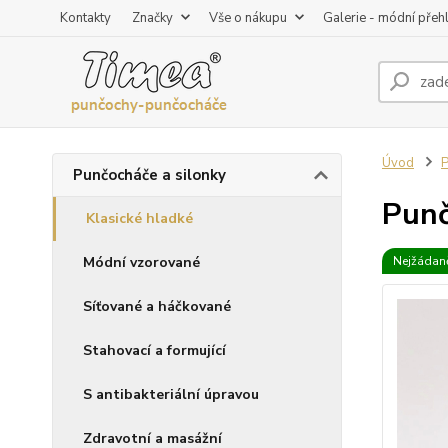
Kontakty
Značky
Vše o nákupu
Galerie - módní přeh
Úvod
P
Punčocháče a silonky
Punč
Klasické hladké
Módní vzorované
Nejžádaně
Síťované a háčkované
Stahovací a formující
S antibakteriální úpravou
Zdravotní a masážní