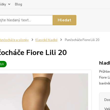
lídky
Blog
Hledat
unčocháče a silonky
Klasické hladké
Punčocháče Fiore Lili 20
ocháče Fiore Lili 20
hlad
jší
Průhle
Fiore L
bavlněn
Dos
Vel