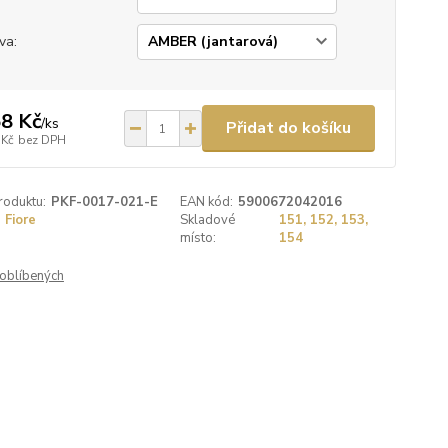
va:
8 Kč
/
ks
Přidat do košíku
 Kč
bez DPH
roduktu:
PKF-0017-021-E
EAN kód:
5900672042016
Fiore
Skladové
151, 152, 153,
místo:
154
oblíbených