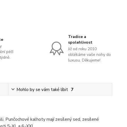
Tradice a
ce
spolehlivost
y
Již od roku 2010
lní péčí
oblékáme vaše nohy do
týdně.
luxusu. Děkujeme!
Mohlo by se vám také líbit
7
li. Punčochové kalhoty mají zesílený sed, zesílené
kosti 5-XL a 6-XXL.