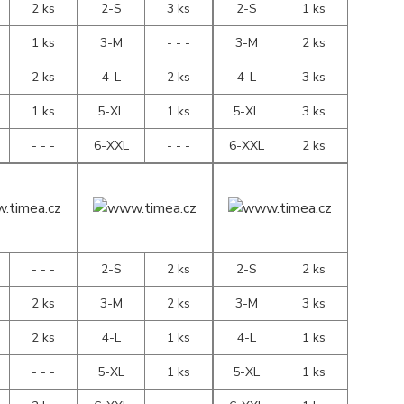
2 ks
2-S
3 ks
2-S
1 ks
1 ks
3-M
- - -
3-M
2 ks
2 ks
4-L
2 ks
4-L
3 ks
1 ks
5-XL
1 ks
5-XL
3 ks
- - -
6-XXL
- - -
6-XXL
2 ks
- - -
2-S
2 ks
2-S
2 ks
2 ks
3-M
2 ks
3-M
3 ks
2 ks
4-L
1 ks
4-L
1 ks
- - -
5-XL
1 ks
5-XL
1 ks