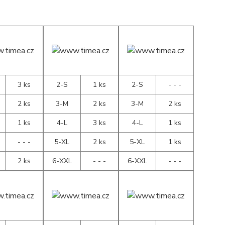
3 ks
2-S
1 ks
2-S
- - -
2 ks
3-M
2 ks
3-M
2 ks
1 ks
4-L
3 ks
4-L
1 ks
- - -
5-XL
2 ks
5-XL
1 ks
2 ks
6-XXL
- - -
6-XXL
- - -