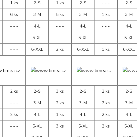
1 ks
2-S
1 ks
2-S
- - -
2-S
6 ks
3-M
5 ks
3-M
1 ks
3-M
- - -
4-L
- - -
4-L
- - -
4-L
- - -
5-XL
- - -
5-XL
- - -
5-XL
- - -
6-XXL
2 ks
6-XXL
1 ks
6-XXL
2 ks
2-S
3 ks
2-S
2 ks
2-S
- - -
3-M
2 ks
3-M
2 ks
3-M
2 ks
4-L
1 ks
4-L
2 ks
4-L
- - -
5-XL
3 ks
5-XL
2 ks
5-XL