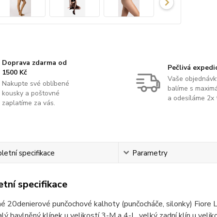
Doprava zdarma od
Pečlivá expedi
1500 Kč
Vaše objednávk
Nakupte své oblíbené
balíme s maximá
kousky a poštovné
a odesíláme 2x 
zaplatíme za vás.
etní specifikace
Parametry
tní specifikace
é 20denierové punčochové kalhoty (punčocháče, silonky) Fiore Li
alý bavlněný klínek u velikostí 3-M a 4-L, velký zadní klín u veli