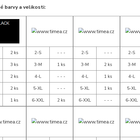
 barvy a velikosti:
2 ks
2-S
- - -
2-S
- - -
2-S
3 ks
3-M
1 ks
3-M
2 ks
3-M
2 ks
4-L
- - -
4-L
1 ks
4-L
2 ks
5-XL
- - -
5-XL
1 ks
5-XL
1 ks
6-XXL
2 ks
6-XXL
- - -
6-XXL