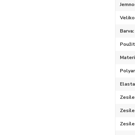
Jemno
Veliko
Barva
Použit
Materi
Polya
Elast
Zesíle
Zesíle
Zesíle