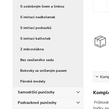
S ozdobným švem a linkou
S imitací nadkolenek
S imitací podvazků
S imitací kalhotek
Z mikrovlákna
Bez zesíleného sedu
Bokovky se sníženým pasem
Kompl
Pánské modely
Komple
Samodržící punčochy
Průhledn
Podvazkové punčochy
špičky, m