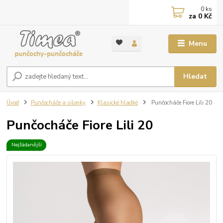
0
ks
za
0 Kč
Menu
Hledat
Úvod
Punčocháče a silonky
Klasické hladké
Punčocháče Fiore Lili 20
Punčocháče Fiore Lili 20
Nejžádanější