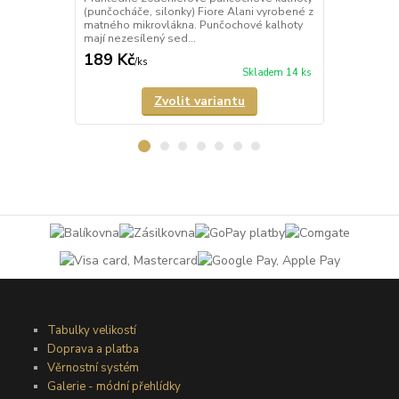
(punčocháče, silonky) Fiore Alani vyrobené z
kalhoty (pun
matného mikrovlákna. Punčochové kalhoty
Punčochové k
mají nezesílený sed...
zesílené špič
189 Kč
69 Kč
/
ks
/
ks
Skladem 14 ks
Zvolit variantu
Tabulky velikostí
Doprava a platba
Věrnostní systém
Galerie - módní přehlídky