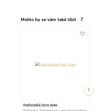
Mohlo by se vám také líbit
7
Punčocháče Fiore Alani
Punčocháče 
Průhledné 20denierové punčochové kalhoty
Průhledné 1