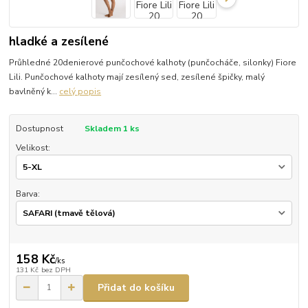
hladké a zesílené
Průhledné 20denierové punčochové kalhoty (punčocháče, silonky) Fiore
Lili. Punčochové kalhoty mají zesílený sed, zesílené špičky, malý
bavlněný k...
celý popis
Dostupnost
Skladem 1 ks
Velikost:
Barva:
158 Kč
/
ks
131 Kč
bez DPH
Přidat do košíku