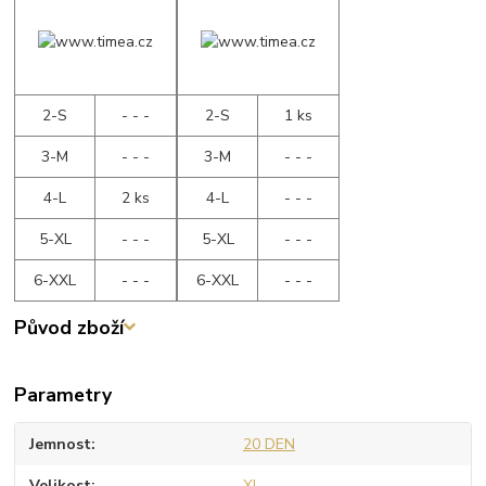
2-S
- - -
2-S
1 ks
3-M
- - -
3-M
- - -
4-L
2 ks
4-L
- - -
5-XL
- - -
5-XL
- - -
6-XXL
- - -
6-XXL
- - -
Původ zboží
Parametry
Jemnost
20 DEN
Velikost
XL