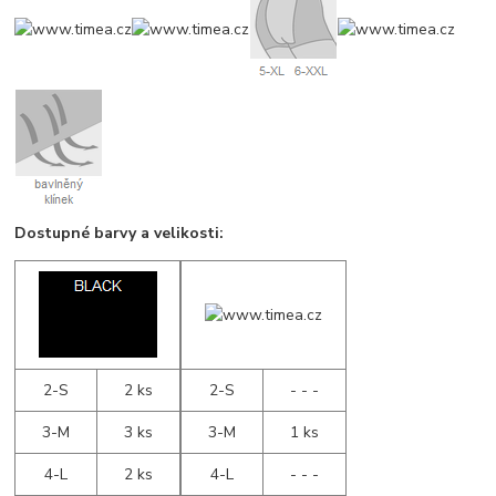
Dostupné barvy a velikosti:
2-S
2 ks
2-S
- - -
3-M
3 ks
3-M
1 ks
4-L
2 ks
4-L
- - -