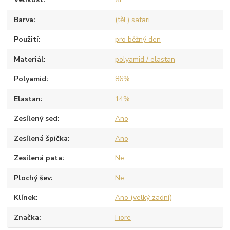
Barva
(těl.) safari
Použití
pro běžný den
Materiál
polyamid / elastan
Polyamid
86%
Elastan
14%
Zesílený sed
Ano
Zesílená špička
Ano
Zesílená pata
Ne
Plochý šev
Ne
Klínek
Ano (velký zadní)
Značka
Fiore