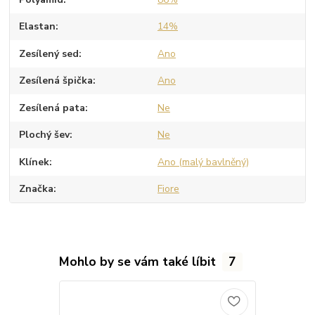
Elastan
14%
Zesílený sed
Ano
Zesílená špička
Ano
Zesílená pata
Ne
Plochý šev
Ne
Klínek
Ano (malý bavlněný)
Značka
Fiore
Mohlo by se vám také líbit
7