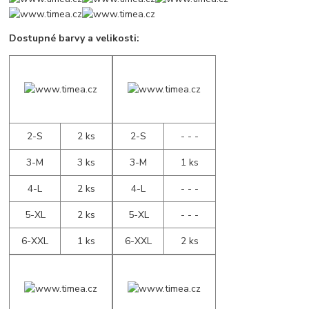
Dostupné barvy a velikosti:
2-S
2 ks
2-S
- - -
3-M
3 ks
3-M
1 ks
4-L
2 ks
4-L
- - -
5-XL
2 ks
5-XL
- - -
6-XXL
1 ks
6-XXL
2 ks