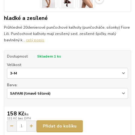
hladké a zesílené
Průhledné 20denierové punčochové kalhoty (punčocháče, silonky) Fiore
Lili. Punčochové kalhoty mají zesílený sed, zesílené špičky, malý
bavlněný k...
celý popis
Dostupnost
Skladem 1 ks
Velikost:
Barva:
158 Kč
/
ks
131 Kč
bez DPH
Přidat do košíku