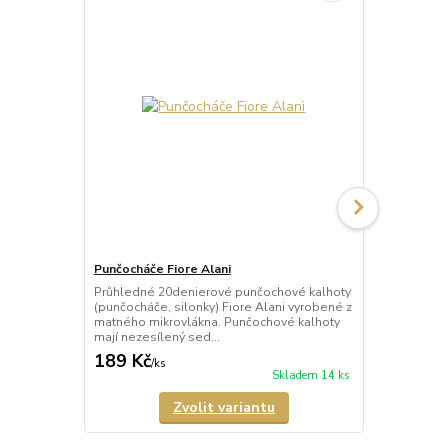
Punčocháče Fiore Alani
Punčocháče 
Průhledné 20denierové punčochové kalhoty
Průhledné 1
(punčocháče, silonky) Fiore Alani vyrobené z
kalhoty (pun
matného mikrovlákna. Punčochové kalhoty
Punčochové k
mají nezesílený sed...
zesílené špič
189 Kč
69 Kč
/
ks
/
ks
Skladem 14 ks
Zvolit variantu