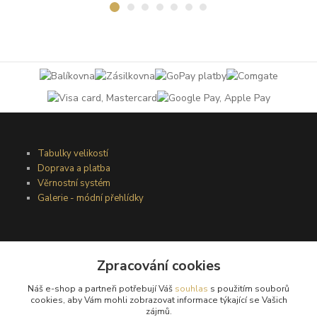
Tabulky velikostí
Doprava a platba
Věrnostní systém
Galerie - módní přehlídky
Podmínky užití webového rozhraní
Obchodní podmínky
Zpracování cookies
Ochrana osobních údajů
Náš e-shop a partneři potřebují Váš
souhlas
s použitím souborů
Kontakty
cookies, aby Vám mohli zobrazovat informace týkající se Vašich
zájmů.