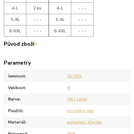
4-L
2 ks
4-L
- - -
5-XL
- - -
5-XL
- - -
6-XXL
- - -
6-XXL
- - -
Původ zboží
Parametry
Jemnost
20 DEN
Velikost
M
Barva
(těl.) safari
Použití
pro běžný den
Materiál
polyamid / elastan
Polyamid
86%