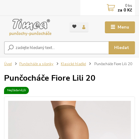
0
ks
za
0 Kč
Menu
Hledat
Úvod
Punčocháče a silonky
Klasické hladké
Punčocháče Fiore Lili 20
Punčocháče Fiore Lili 20
Nejžádanější