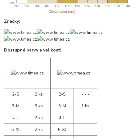
Značky:
Dostupné barvy a velikosti:
2-S
2 ks
2-S
- - -
3-M
3 ks
3-M
1 ks
4-L
2 ks
4-L
- - -
5-XL
2 ks
5-XL
- - -