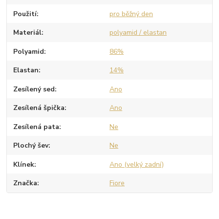
Použití
pro běžný den
Materiál
polyamid / elastan
Polyamid
86%
Elastan
14%
Zesílený sed
Ano
Zesílená špička
Ano
Zesílená pata
Ne
Plochý šev
Ne
Klínek
Ano (velký zadní)
Značka
Fiore