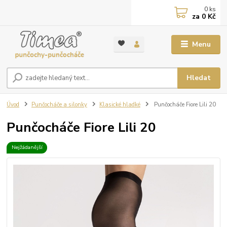
0
ks
za
0 Kč
Menu
Hledat
Úvod
Punčocháče a silonky
Klasické hladké
Punčocháče Fiore Lili 20
Punčocháče Fiore Lili 20
Nejžádanější