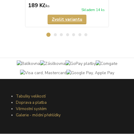
189 Kč
69 Kč
/
ks
/
ks
Skladem 14 ks
Zvolit variantu
Tabulky velikostí
Doprava a platba
Věrnostní systém
Galerie - módní přehlídky