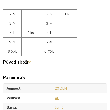
2-S
- - -
2-S
1 ks
3-M
- - -
3-M
- - -
4-L
2 ks
4-L
- - -
5-XL
- - -
5-XL
- - -
6-XXL
- - -
6-XXL
- - -
Původ zboží
Parametry
Jemnost
20 DEN
Velikost
XL
Barva
černá