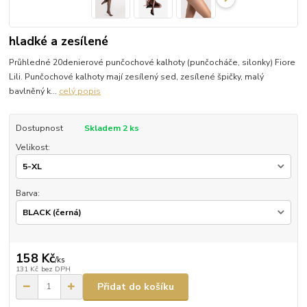
hladké a zesílené
Průhledné 20denierové punčochové kalhoty (punčocháče, silonky) Fiore
Lili. Punčochové kalhoty mají zesílený sed, zesílené špičky, malý
bavlněný k...
celý popis
Dostupnost
Skladem 2 ks
Velikost:
Barva:
158 Kč
/
ks
131 Kč
bez DPH
Přidat do košíku