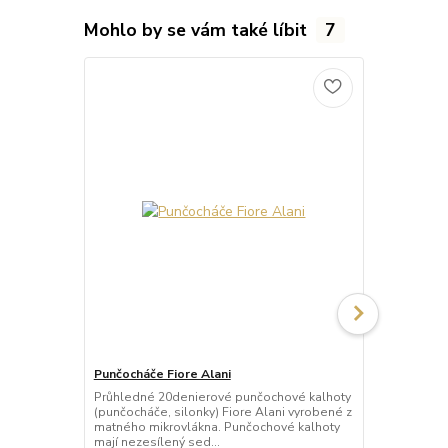
Mohlo by se vám také líbit
7
Punčocháče Fiore Alani
Punčocháče 
Průhledné 20denierové punčochové kalhoty
Průhledné 1
(punčocháče, silonky) Fiore Alani vyrobené z
kalhoty (pun
matného mikrovlákna. Punčochové kalhoty
Punčochové k
mají nezesílený sed...
zesílené špič