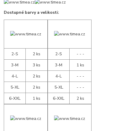
Dostupné barvy a velikosti:
2-S
2 ks
2-S
- - -
3-M
3 ks
3-M
1 ks
4-L
2 ks
4-L
- - -
5-XL
2 ks
5-XL
- - -
6-XXL
1 ks
6-XXL
2 ks