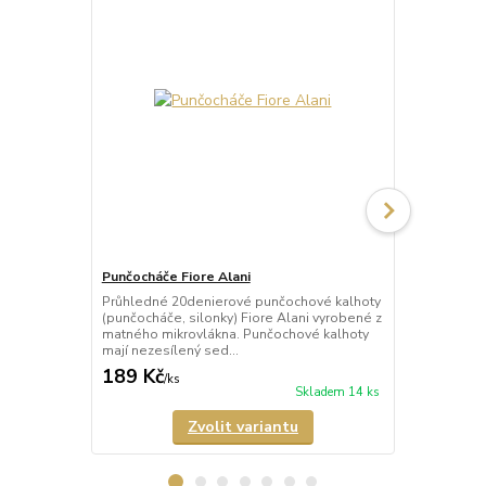
Punčocháče Fiore Alani
Punčocháče 
Průhledné 20denierové punčochové kalhoty
Průhledné 1
(punčocháče, silonky) Fiore Alani vyrobené z
kalhoty (pun
matného mikrovlákna. Punčochové kalhoty
Punčochové k
mají nezesílený sed...
zesílené špič
189 Kč
69 Kč
/
ks
/
ks
Skladem 14 ks
Zvolit variantu