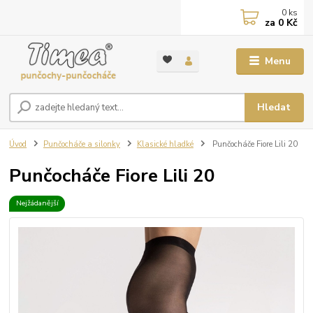
0
ks
za
0 Kč
Menu
Hledat
Úvod
Punčocháče a silonky
Klasické hladké
Punčocháče Fiore Lili 20
Punčocháče Fiore Lili 20
Nejžádanější