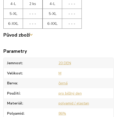
4-L
2 ks
4-L
- - -
5-XL
- - -
5-XL
- - -
6-XXL
- - -
6-XXL
- - -
Původ zboží
Parametry
Jemnost
20 DEN
Velikost
M
Barva
černá
Použití
pro běžný den
Materiál
polyamid / elastan
Polyamid
86%