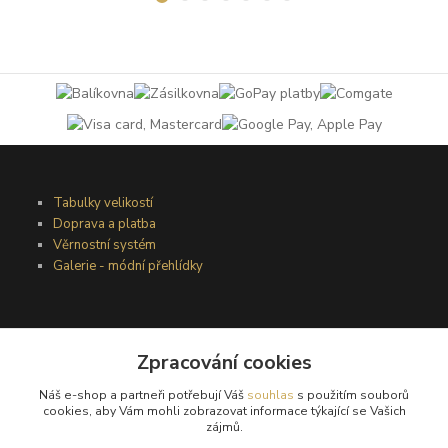
Tabulky velikostí
Doprava a platba
Věrnostní systém
Galerie - módní přehlídky
Podmínky užití webového rozhraní
Obchodní podmínky
Zpracování cookies
Ochrana osobních údajů
Náš e-shop a partneři potřebují Váš
souhlas
s použitím souborů
Kontakty
cookies, aby Vám mohli zobrazovat informace týkající se Vašich
zájmů.