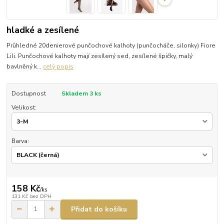
hladké a zesílené
Průhledné 20denierové punčochové kalhoty (punčocháče, silonky) Fiore
Lili. Punčochové kalhoty mají zesílený sed, zesílené špičky, malý
bavlněný k...
celý popis
Dostupnost
Skladem 3 ks
Velikost:
Barva:
158 Kč
/
ks
131 Kč
bez DPH
Přidat do košíku