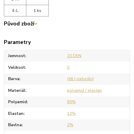
4-L
1 ks
Původ zboží
Parametry
Jemnost
20 DEN
Velikost
S
Barva
(těl.) naturální
Materiál
polyamid / elastan
Polyamid
85%
Elastan
13%
Bavlna
2%