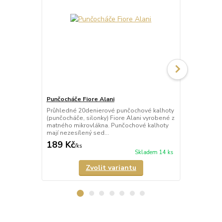
Punčocháče Fiore Alani
Punčocháče 
Průhledné 20denierové punčochové kalhoty
Průhledné 1
(punčocháče, silonky) Fiore Alani vyrobené z
kalhoty (pun
matného mikrovlákna. Punčochové kalhoty
Punčochové k
mají nezesílený sed...
zesílené špič
189 Kč
69 Kč
/
ks
/
ks
Skladem 14 ks
Zvolit variantu