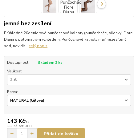
jemné bez zesílení
Průhledné 20denierové punčochové kalhoty (punčocháče, silonky) Fiore
Diana s polomatným vzhledem. Punčochové kalhoty mají nezesílený
sed, nevidit...
celý popis
Dostupnost
Skladem 2 ks
Velikost:
Barva:
143 Kč
/
ks
118 Kč
bez DPH
Přidat do košíku