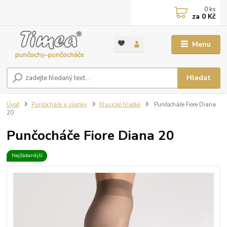
0
ks
za
0 Kč
Menu
Hledat
Úvod
Punčocháče a silonky
Klasické hladké
Punčocháče Fiore Diana
20
Punčocháče Fiore Diana 20
Nejžádanější