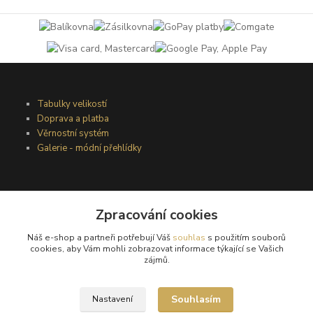
Tabulky velikostí
Doprava a platba
Věrnostní systém
Galerie - módní přehlídky
Podmínky užití webového rozhraní
Obchodní podmínky
Zpracování cookies
Ochrana osobních údajů
Náš e-shop a partneři potřebují Váš
souhlas
s použitím souborů
Kontakty
cookies, aby Vám mohli zobrazovat informace týkající se Vašich
zájmů.
Podmínky vrácení zboží
Souhlasím
Nastavení
Reklamační řád