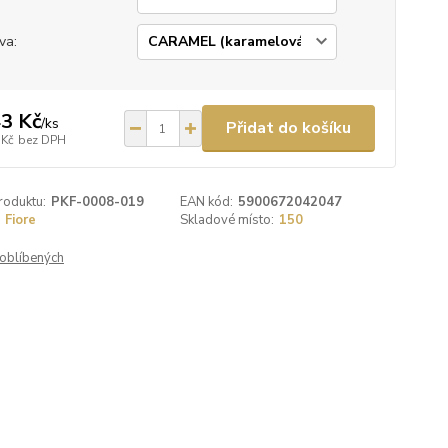
va:
3 Kč
/
ks
Přidat do košíku
 Kč
bez DPH
roduktu:
PKF-0008-019
EAN kód:
5900672042047
Fiore
Skladové místo:
150
oblíbených