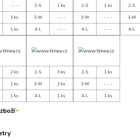
- - -
2-S
1 ks
2-S
1 ks
2-S
3 ks
3-M
- - -
3-M
- - -
3-M
1 ks
4-L
- - -
4-L
- - -
4-L
2 ks
2-S
3 ks
2-S
1 ks
1 ks
3-M
2 ks
3-M
- - -
1 ks
4-L
1 ks
4-L
1 ks
zboží
etry