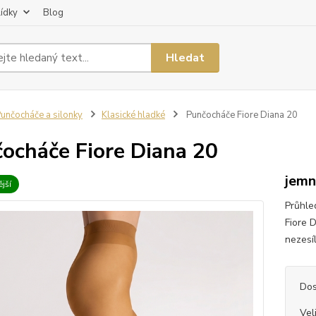
lídky
Blog
Hledat
unčocháče a silonky
Klasické hladké
Punčocháče Fiore Diana 20
ocháče Fiore Diana 20
jemn
jší
Průhle
Fiore 
nezesíl
Dos
Vel