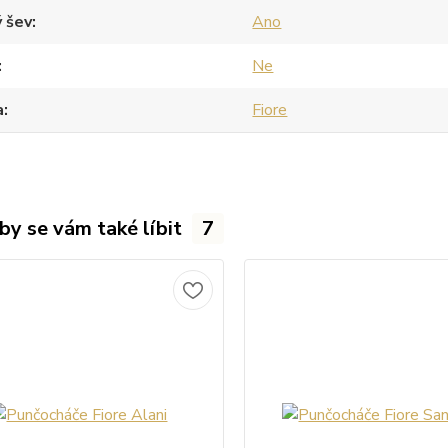
 šev
Ano
Ne
a
Fiore
by se vám také líbit
7