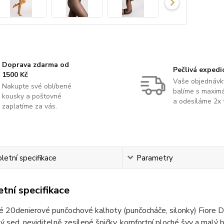
Doprava zdarma od
Pečlivá expedi
1500 Kč
Vaše objednávk
Nakupte své oblíbené
balíme s maximá
kousky a poštovné
a odesíláme 2x 
zaplatíme za vás.
etní specifikace
Parametry
tní specifikace
é 20denierové punčochové kalhoty (punčocháče, silonky) Fiore 
ý sed, neviditelně zesílené špičky, komfortní ploché švy a malý b