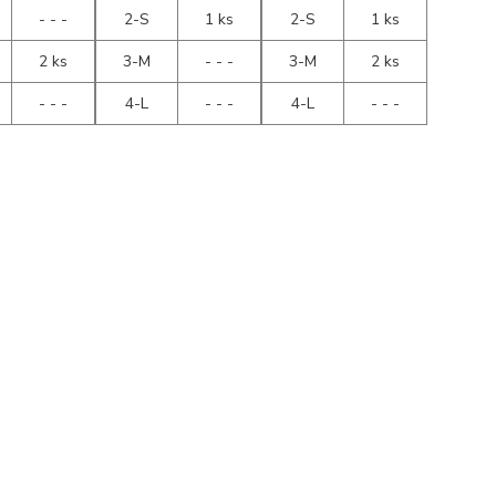
- - -
2-S
1 ks
2-S
1 ks
2 ks
3-M
- - -
3-M
2 ks
- - -
4-L
- - -
4-L
- - -