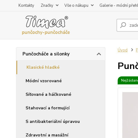
Kontakty
Značky
Vše o nákupu
Galerie - módní přeh
Úvod
P
Punčocháče a silonky
Punč
Klasické hladké
Módní vzorované
Nejžádaně
Síťované a háčkované
Stahovací a formující
S antibakteriální úpravou
Zdravotní a masážní