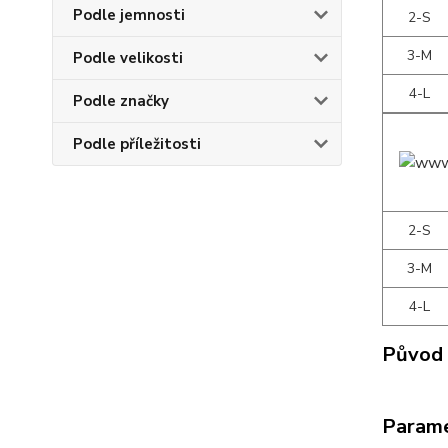
Podle jemnosti
2-S
3-M
Podle velikosti
4-L
Podle značky
Podle příležitosti
2-S
3-M
4-L
Původ 
Param