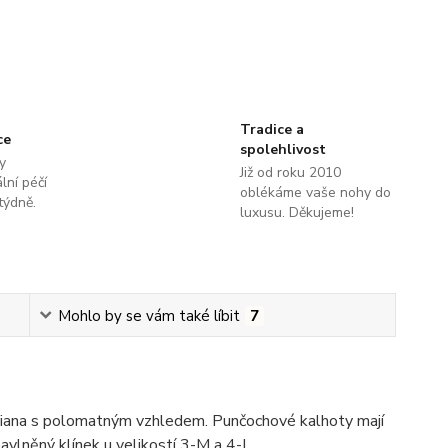
Tradice a
ce
spolehlivost
y
Již od roku 2010
lní péčí
oblékáme vaše nohy do
týdně.
luxusu. Děkujeme!
Mohlo by se vám také líbit
7
Diana s polomatným vzhledem. Punčochové kalhoty mají
avlněný klínek u velikostí 3-M a 4-L.