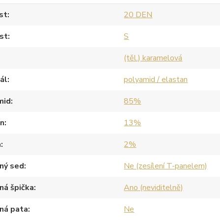
st
20 DEN
st
S
(těl.) karamelová
ál
polyamid / elastan
mid
85%
an
13%
a
2%
ný sed
Ne (zesílení T-panelem)
ná špička
Ano (neviditelně)
ná pata
Ne