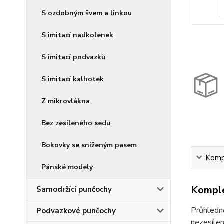
S ozdobným švem a linkou
S imitací nadkolenek
S imitací podvazků
S imitací kalhotek
Z mikrovlákna
Bez zesíleného sedu
Bokovky se sníženým pasem
Kompl
Pánské modely
Komple
Samodržící punčochy
Průhledn
Podvazkové punčochy
nezesílen