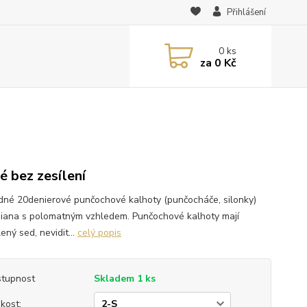
Přihlášení
0
ks
za
0 Kč
é bez zesílení
dné 20denierové punčochové kalhoty (punčocháče, silonky)
Diana s polomatným vzhledem. Punčochové kalhoty mají
ený sed, nevidit...
celý popis
tupnost
Skladem 1 ks
ikost: