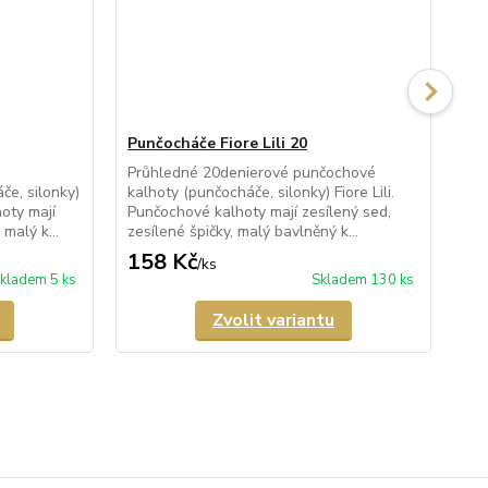
Punčocháče Fiore Lili 20
Pu
Průhledné 20denierové punčochové
Po
e, silonky)
kalhoty (punčocháče, silonky) Fiore Lili.
kal
oty mají
Punčochové kalhoty mají zesílený sed,
po
malý k...
zesílené špičky, malý bavlněný k...
kal
158 Kč
1
/
ks
kladem 5 ks
Skladem 130 ks
Zvolit variantu