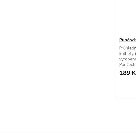
Punčoch
Průhled
kalhoty 
vyrobené
Punčocho
189 K