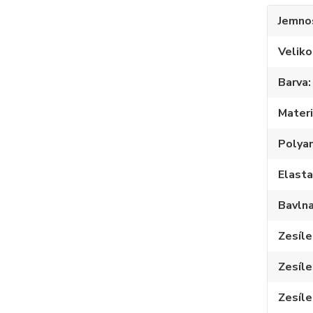
Jemno
Veliko
Barva
Materi
Polya
Elast
Bavln
Zesíle
Zesíle
Zesíle