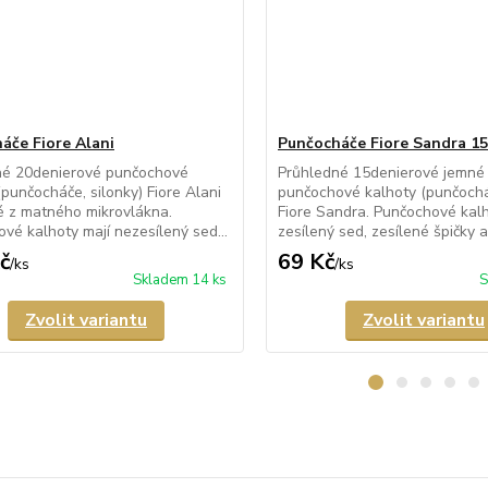
áče Fiore Alani
Punčocháče Fiore Sandra 15
né 20denierové punčochové
Průhledné 15denierové jemné
(punčocháče, silonky) Fiore Alani
punčochové kalhoty (punčocháč
 z matného mikrovlákna.
Fiore Sandra. Punčochové kalh
vé kalhoty mají nezesílený sed...
zesílený sed, zesílené špičky a 
č
69 Kč
/
ks
/
ks
Skladem 14 ks
S
Zvolit variantu
Zvolit variantu