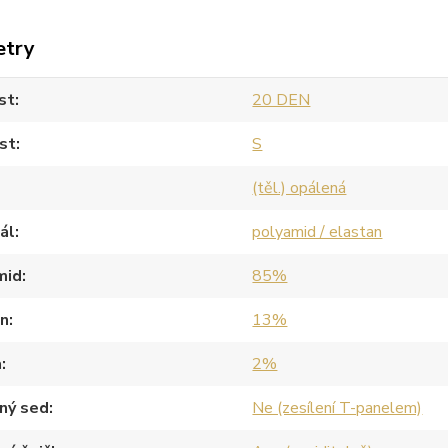
etry
st
20 DEN
st
S
(těl.) opálená
ál
polyamid / elastan
mid
85%
an
13%
a
2%
ný sed
Ne (zesílení T-panelem)