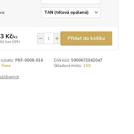
va:
3 Kč
/
ks
Přidat do košíku
 Kč
bez DPH
roduktu:
PKF-0008-016
EAN kód:
5900672042047
Fiore
Skladové místo:
150
oblíbených