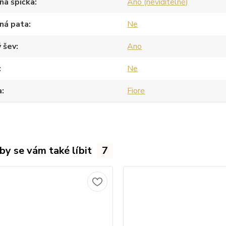
ná špička
Ano (neviditelně)
ná pata
Ne
 šev
Ano
Ne
a
Fiore
by se vám také líbit
7