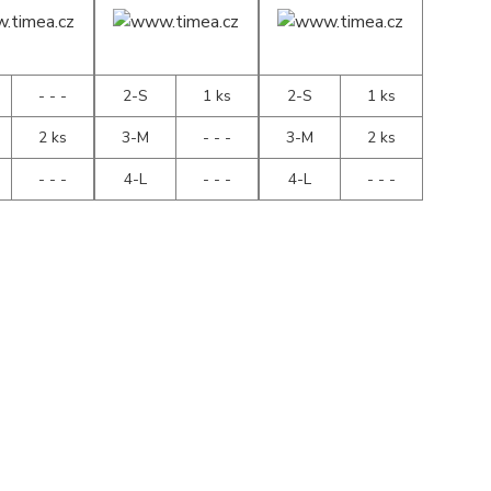
- - -
2-S
1 ks
2-S
1 ks
2 ks
3-M
- - -
3-M
2 ks
- - -
4-L
- - -
4-L
- - -