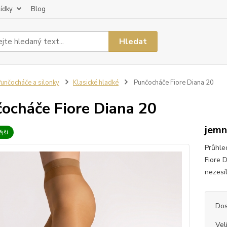
lídky
Blog
Hledat
unčocháče a silonky
Klasické hladké
Punčocháče Fiore Diana 20
ocháče Fiore Diana 20
jemn
jší
Průhle
Fiore 
nezesíl
Dos
Vel