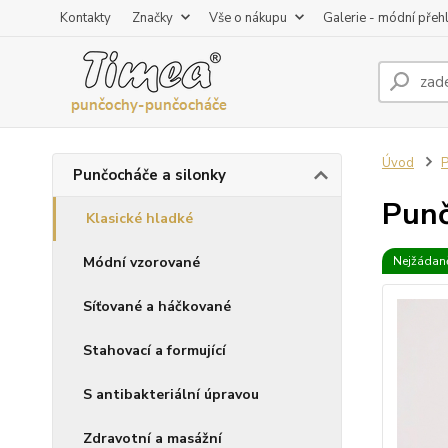
Kontakty
Značky
Vše o nákupu
Galerie - módní přeh
Úvod
P
Punčocháče a silonky
Punč
Klasické hladké
Módní vzorované
Nejžádaně
Síťované a háčkované
Stahovací a formující
S antibakteriální úpravou
Zdravotní a masážní