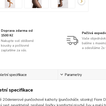
Doprava zdarma od
Pečlivá expedi
1500 Kč
Vaše objednávk
Nakupte své oblíbené
balíme s maximá
kousky a poštovné
a odesíláme 2x 
zaplatíme za vás.
etní specifikace
Parametry
tní specifikace
é 20denierové punčochové kalhoty (punčocháče, silonky) Fiore 
ý sed, neviditelně zesílené špičky, komfortní ploché švy a malý b