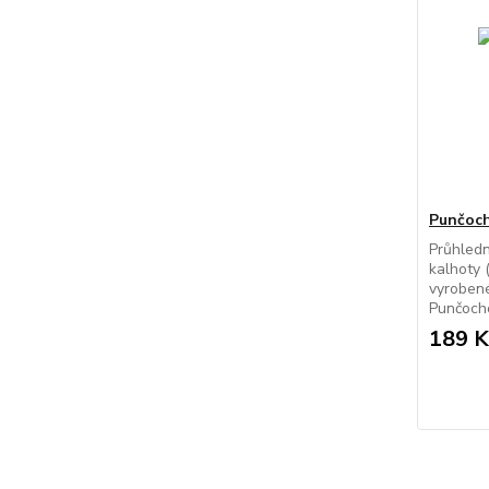
Punčoch
Průhled
kalhoty 
vyrobené
Punčocho
189 K