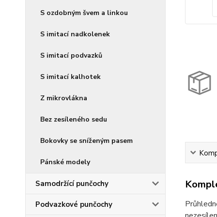
S ozdobným švem a linkou
S imitací nadkolenek
S imitací podvazků
S imitací kalhotek
Z mikrovlákna
Bez zesíleného sedu
Bokovky se sníženým pasem
Kompl
Pánské modely
Komple
Samodržící punčochy
Průhledn
Podvazkové punčochy
nezesílen