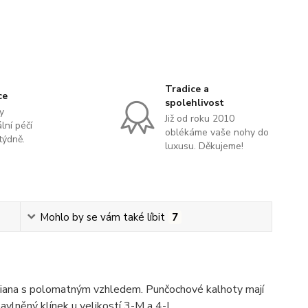
Tradice a
ce
spolehlivost
y
Již od roku 2010
lní péčí
oblékáme vaše nohy do
týdně.
luxusu. Děkujeme!
Mohlo by se vám také líbit
7
Diana s polomatným vzhledem. Punčochové kalhoty mají
avlněný klínek u velikostí 3-M a 4-L.