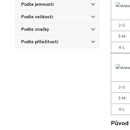
Podle jemnosti
Podle velikosti
2-S
Podle značky
3-M
Podle příležitosti
4-L
2-S
3-M
4-L
Původ 