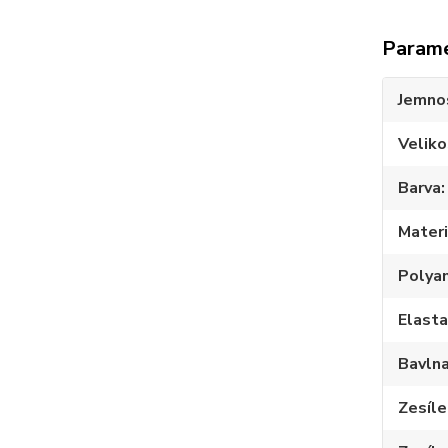
Param
Jemno
Veliko
Barva
Materi
Polya
Elast
Bavln
Zesíle