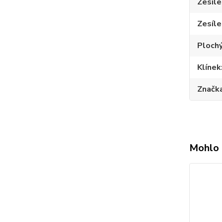
Zesíle
Zesíle
Plochý
Klínek
Značk
Mohlo 