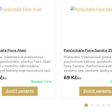
áče Fiore Alani
Punčocháče Fiore Sandra 15
né 20denierové punčochové
Průhledné 15denierové jemné
(punčocháče, silonky) Fiore Alani
punčochové kalhoty (punčocháč
 z matného mikrovlákna.
Fiore Sandra. Punčochové kalh
vé kalhoty mají nezesílený sed...
zesílený sed, zesílené špičky a 
č
69 Kč
/
ks
/
ks
Skladem 14 ks
S
Zvolit variantu
Zvolit variantu