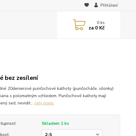
Přihlášení
0
ks
za
0 Kč
é bez zesílení
dné 20denierové punčochové kalhoty (punčocháče, silonky)
Diana s polomatným vzhledem. Punčochové kalhoty mají
ený sed, nevidit...
celý popis
tupnost
Skladem 1 ks
ikost: