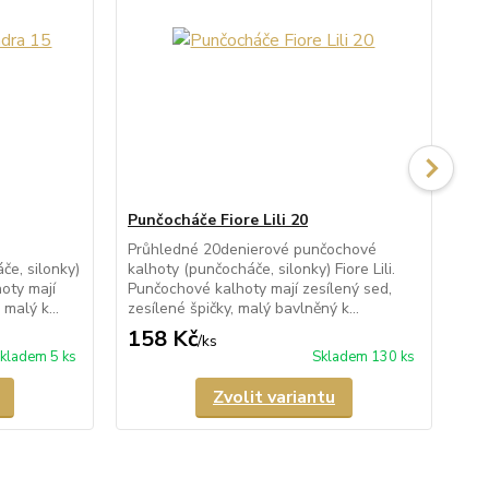
Punčocháče Fiore Lili 20
Pu
Průhledné 20denierové punčochové
Po
e, silonky)
kalhoty (punčocháče, silonky) Fiore Lili.
kal
oty mají
Punčochové kalhoty mají zesílený sed,
po
malý k...
zesílené špičky, malý bavlněný k...
kal
158 Kč
1
/
ks
kladem 5 ks
Skladem 130 ks
Zvolit variantu