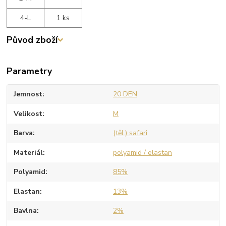
4-L
1 ks
Původ zboží
Parametry
Jemnost
20 DEN
Velikost
M
Barva
(těl.) safari
Materiál
polyamid / elastan
Polyamid
85%
Elastan
13%
Bavlna
2%