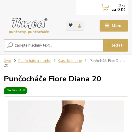
0
ks
za
0 Kč
Menu
Hledat
Úvod
Punčocháče a silonky
Klasické hladké
Punčocháče Fiore Diana
20
Punčocháče Fiore Diana 20
Nejžádanější