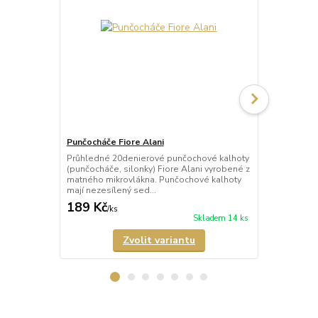
Punčocháče Fiore Alani
Punčocháče 
Průhledné 20denierové punčochové kalhoty
Průhledné 1
(punčocháče, silonky) Fiore Alani vyrobené z
kalhoty (pun
matného mikrovlákna. Punčochové kalhoty
Punčochové k
mají nezesílený sed...
zesílené špič
189 Kč
69 Kč
/
ks
/
ks
Skladem 14 ks
Zvolit variantu