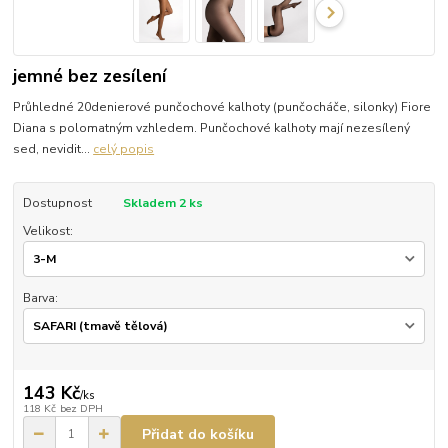
jemné bez zesílení
Průhledné 20denierové punčochové kalhoty (punčocháče, silonky) Fiore
Diana s polomatným vzhledem. Punčochové kalhoty mají nezesílený
sed, nevidit...
celý popis
Dostupnost
Skladem 2 ks
Velikost:
Barva:
143 Kč
/
ks
118 Kč
bez DPH
Přidat do košíku