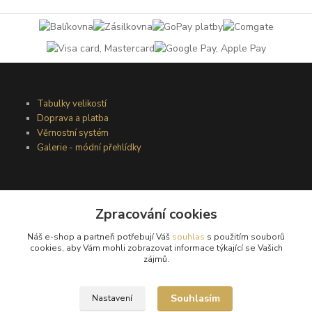
Tabulky velikostí
Doprava a platba
Věrnostní systém
Galerie - módní přehlídky
Podmínky užití webového rozhraní
Obchodní podmínky
Zpracování cookies
Ochrana osobních údajů
Náš e-shop a partneři potřebují Váš
souhlas
s použitím souborů
Kontakty
cookies, aby Vám mohli zobrazovat informace týkající se Vašich
zájmů.
Podmínky vrácení zboží
Souhlasím
Nastavení
Reklamační řád