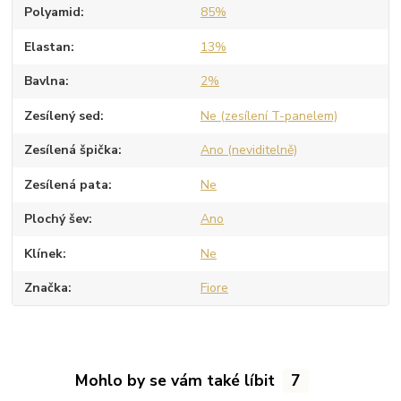
Polyamid
85%
Elastan
13%
Bavlna
2%
Zesílený sed
Ne (zesílení T-panelem)
Zesílená špička
Ano (neviditelně)
Zesílená pata
Ne
Plochý šev
Ano
Klínek
Ne
Značka
Fiore
Mohlo by se vám také líbit
7