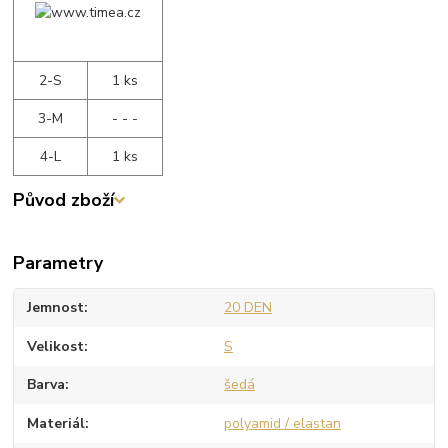
2-S
1 ks
3-M
- - -
4-L
1 ks
Původ zboží
Parametry
Jemnost
20 DEN
Velikost
S
Barva
šedá
Materiál
polyamid / elastan