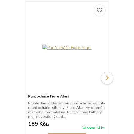
Punčocháče Fiore Alani
Punčocháče 
Průhledné 20denierové punčochové kalhoty
Průhledné 1
(punčocháče, silonky) Fiore Alani vyrobené z
kalhoty (pun
matného mikrovlákna. Punčochové kalhoty
Punčochové k
mají nezesílený sed...
zesílené špič
189 Kč
69 Kč
/
ks
/
ks
Skladem 14 ks