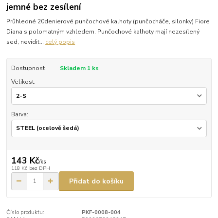
jemné bez zesílení
Průhledné 20denierové punčochové kalhoty (punčocháče, silonky) Fiore
Diana s polomatným vzhledem. Punčochové kalhoty mají nezesílený
sed, nevidit...
celý popis
Dostupnost
Skladem 1 ks
Velikost:
Barva:
143 Kč
/
ks
118 Kč
bez DPH
Přidat do košíku
Číslo produktu:
PKF-0008-004