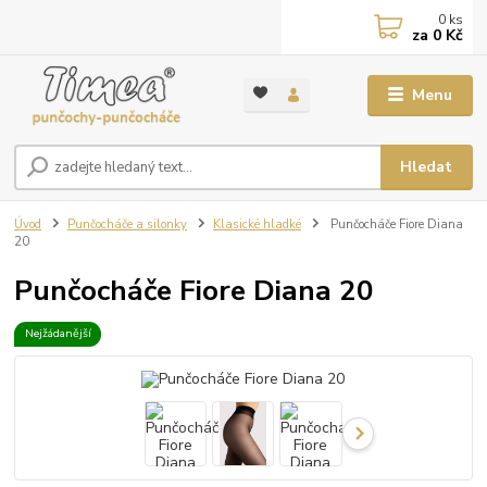
0
ks
za
0 Kč
Menu
Hledat
Úvod
Punčocháče a silonky
Klasické hladké
Punčocháče Fiore Diana
20
Punčocháče Fiore Diana 20
Nejžádanější