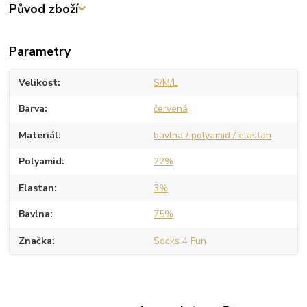
Původ zboží
Parametry
Velikost
S/M/L
Barva
červená
Materiál
bavlna / polyamid / elastan
Polyamid
22%
Elastan
3%
Bavlna
75%
Značka
Socks 4 Fun