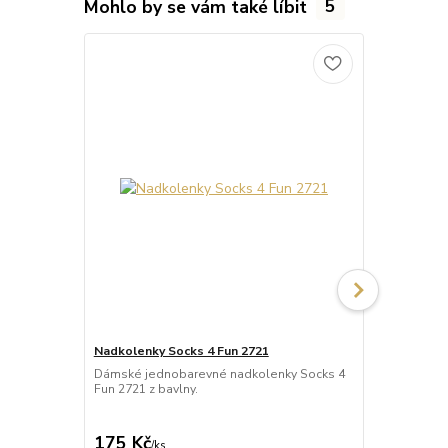
Mohlo by se vám také líbit
5
Nadkolenky Socks 4 Fun 2721
Nadkolenky 
Dámské jednobarevné nadkolenky Socks 4
Dámské jedn
Fun 2721 z bavlny.
Fun 2728 s 
akrylu s pří
175 Kč
246 Kč
/
ks
/
ks