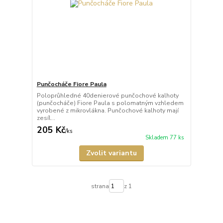
Punčocháče Fiore Paula
Poloprůhledné 40denierové punčochové kalhoty
(punčocháče) Fiore Paula s polomatným vzhledem
vyrobené z mikrovlákna. Punčochové kalhoty mají
zesíl...
205 Kč
/
ks
Skladem 77 ks
Zvolit variantu
strana
z 1