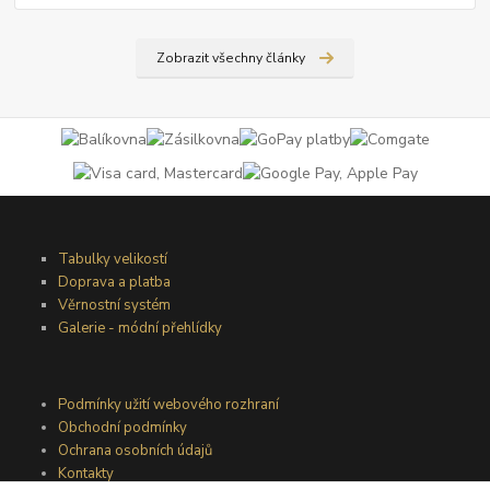
Zobrazit všechny články
Tabulky velikostí
Doprava a platba
Věrnostní systém
Galerie - módní přehlídky
Podmínky užití webového rozhraní
Obchodní podmínky
Ochrana osobních údajů
Kontakty