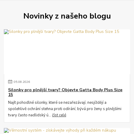
Novinky z našeho blogu
05
.
08
.
2026
Silonky pro plnější tvary? Objevte Gatta Body Plus Size
15
Najít pohodlné silonky, které se nezařezávají, nesjíždějí a
spolehlivě ochrání stehna proti odírání, bývá pro ženy s plnějšími
tvary často nadlidský ú...
číst celé