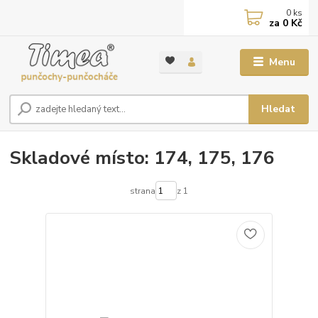
0
ks
za
0 Kč
Menu
Hledat
Skladové místo: 174, 175, 176
strana
z 1