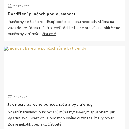
27
.
12
.
2022
Rozdělení punčoch podle jemnosti
Punčochy se často rozdělují podle jemnosti nebo síly vlákna na
základě tzv. "denieru". Pro lepší přehled jsme pro vás nafotili černé
punčochy v různýc...
číst celé
27
.
02
.
2021
Jak nosit barevné punčocháče a být trendy
Nošení barevných punčocháčů může být skvělým způsobem, jak
vyjádřit svou kreativitu a přidat do svého outfitu zajímavý prvek.
Zde je několik tipů, jak...
číst celé