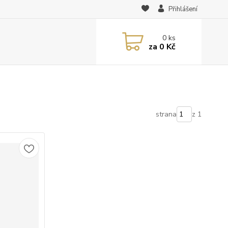
Přihlášení
0
ks
za
0 Kč
strana
z 1