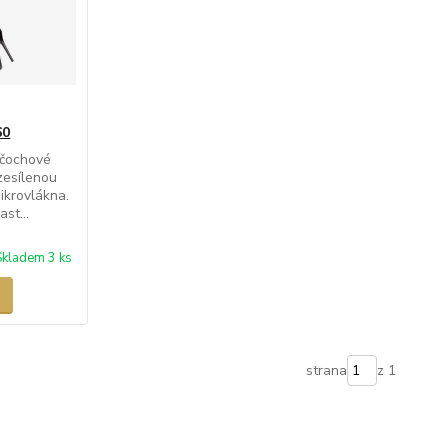
60
nčochové
zesílenou
ikrovlákna.
st...
Skladem 3 ks
strana
z 1