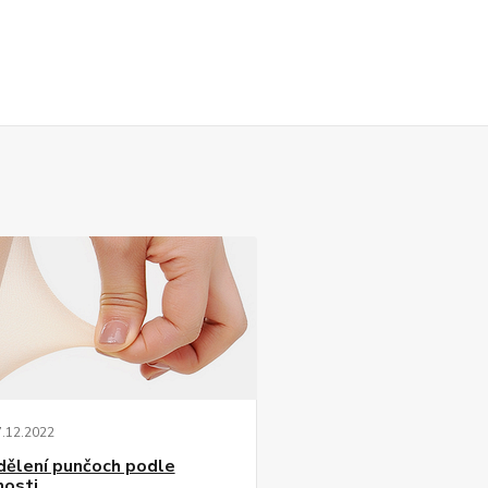
7
.
12
.
2022
dělení punčoch podle
nosti