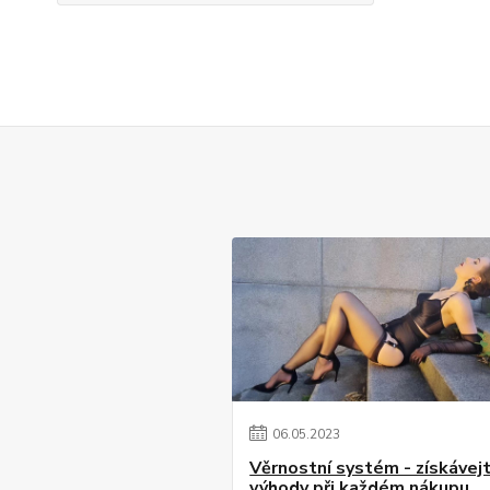
06
.
05
.
2023
Věrnostní systém - získávej
výhody při každém nákupu