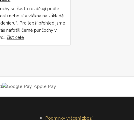
ochy se často rozdělují podle
osti nebo síly vlákna na základě
"denieru". Pro lepší přehled jsme
vás nafotili černé punčochy v
c...
číst celé
Podmínky vrácení zboží
Reklamační řád