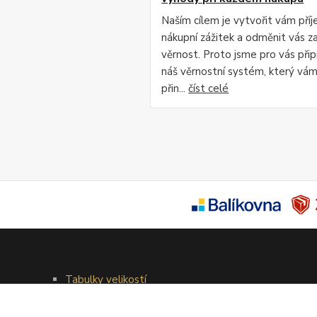
Naším cílem je vytvořit vám pří
nákupní zážitek a odměnit vás za
věrnost. Proto jsme pro vás připr
náš věrnostní systém, který vá
přin...
číst celé
Tabulky velikostí
Doprava a platba
Věrnostní systém