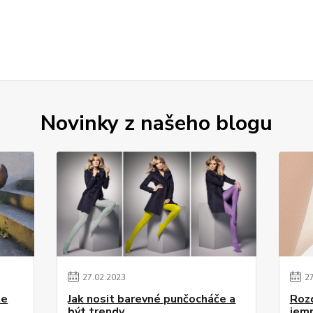
Novinky z našeho blogu
27
.
02
.
2023
2
te
Jak nosit barevné punčocháče a
Roz
být trendy
jem