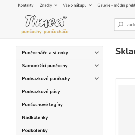
Kontakty
Značky
Vše o nákupu
Galerie - módní přeh
Skla
Punčocháče a silonky
Samodržící punčochy
Podvazkové punčochy
Podvazkové pásy
Punčochové legíny
Nadkolenky
Podkolenky