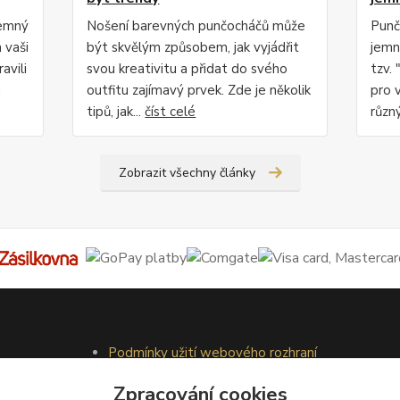
jemný
Nošení barevných punčocháčů může
Punč
 vaši
být skvělým způsobem, jak vyjádřit
jemn
avili
svou kreativitu a přidat do svého
tzv. 
m
outfitu zajímavý prvek. Zde je několik
pro 
tipů, jak...
číst celé
různý
Zobrazit všechny články
Podmínky užití webového rozhraní
Obchodní podmínky
Zpracování cookies
Ochrana osobních údajů