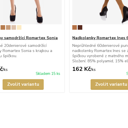
y samodržící Romartex Sonia
Nadkolenky Romartex Ines 
é 20denierové samodržící
Neprůhledné 60denierové pu
 Romartex Sonia s krajkou a
nadkolenky Romartex Ines se 
u špičkou.
špičkou vyrobené z matného m
Složení: 85% polyamid, 15% ela
č
162 Kč
/
ks
/
ks
Skladem 15 ks
Zvolit variantu
Zvolit variantu