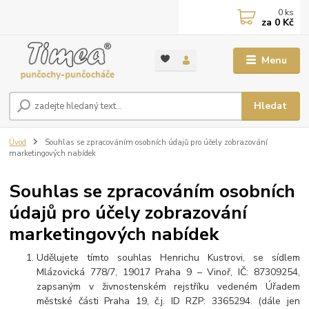
0
ks
za
0 Kč
Menu
Hledat
Úvod
Souhlas se zpracováním osobních údajů pro účely zobrazování
marketingových nabídek
Souhlas se zpracováním osobních
údajů pro účely zobrazování
marketingových nabídek
Udělujete tímto souhlas Henrichu Kustrovi, se sídlem
Mlázovická 778/7, 19017 Praha 9 – Vinoř, IČ: 87309254,
zapsaným v živnostenském rejstříku vedeném Úřadem
městské části Praha 19, č.j. ID RZP: 3365294. (dále jen