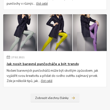
punčochy v různýc...
číst celé
27
.
02
.
2021
Jak nosit barevné punčocháče a být trendy
Nošení barevných punčocháčů může být skvělým způsobem, jak
vyjádřit svou kreativitu a přidat do svého outfitu zajímavý prvek.
Zde je několik tipů, jak...
číst celé
Zobrazit všechny články