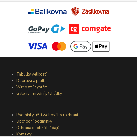
Tabulky velikostí
Doprava a platba
Věrnostní systém
Galerie - módní přehlídky
Podmínky užití webového rozhraní
Obchodní podmínky
Ochrana osobních údajů
Kontakty