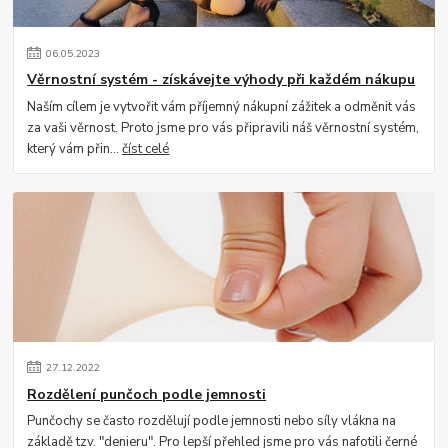
06
.
05
.
2023
Věrnostní systém - získávejte výhody při každém nákupu
Naším cílem je vytvořit vám příjemný nákupní zážitek a odměnit vás
za vaši věrnost. Proto jsme pro vás připravili náš věrnostní systém,
který vám přin...
číst celé
27
.
12
.
2022
Rozdělení punčoch podle jemnosti
Punčochy se často rozdělují podle jemnosti nebo síly vlákna na
základě tzv. "denieru". Pro lepší přehled jsme pro vás nafotili černé