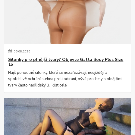
05
.
08
.
2026
Silonky pro plnější tvary? Objevte Gatta Body Plus Size
15
Najít pohodlné silonky, které se nezařezávají, nesjíždějí a
spolehlivě ochrání stehna proti odírání, bývá pro ženy s plnějšími
tvary často nadlidský ú...
číst celé