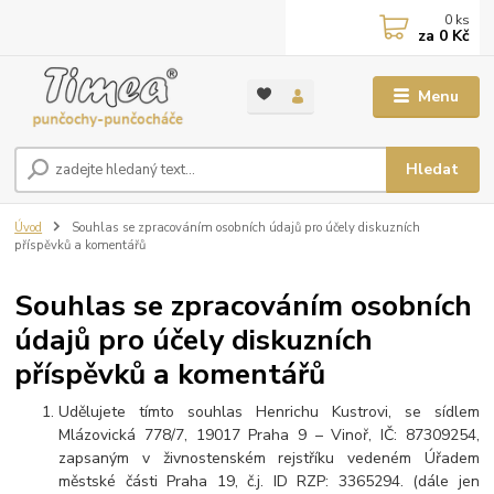
0
ks
za
0 Kč
Menu
Hledat
Úvod
Souhlas se zpracováním osobních údajů pro účely diskuzních
příspěvků a komentářů
Souhlas se zpracováním osobních
údajů pro účely diskuzních
příspěvků a komentářů
Udělujete tímto souhlas Henrichu Kustrovi, se sídlem
Mlázovická 778/7, 19017 Praha 9 – Vinoř, IČ: 87309254,
zapsaným v živnostenském rejstříku vedeném Úřadem
městské části Praha 19, č.j. ID RZP: 3365294. (dále jen