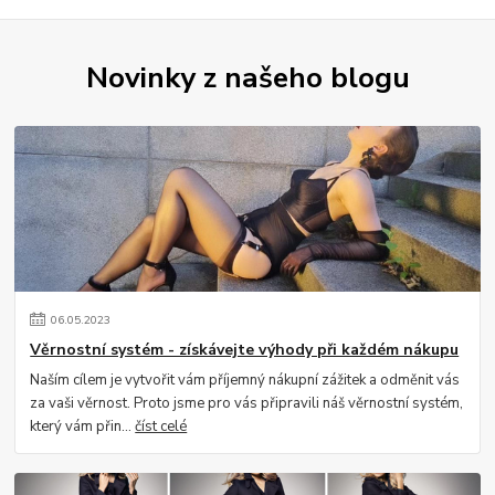
Novinky z našeho blogu
06
.
05
.
2023
Věrnostní systém - získávejte výhody při každém nákupu
Naším cílem je vytvořit vám příjemný nákupní zážitek a odměnit vás
za vaši věrnost. Proto jsme pro vás připravili náš věrnostní systém,
který vám přin...
číst celé