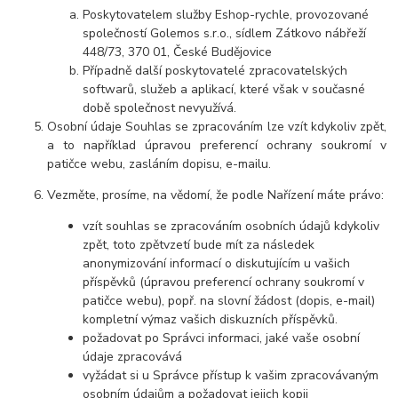
Poskytovatelem služby Eshop-rychle, provozované
společností Golemos s.r.o., sídlem Zátkovo nábřeží
448/73, 370 01, České Budějovice
Případně další poskytovatelé zpracovatelských
softwarů, služeb a aplikací, které však v současné
době společnost nevyužívá.
Osobní údaje
Souhlas se zpracováním lze vzít kdykoliv zpět,
a to například úpravou preferencí ochrany soukromí v
patičce webu, zasláním dopisu, e-mailu.
Vezměte, prosíme, na vědomí, že podle Nařízení máte právo:
vzít souhlas se zpracováním osobních údajů kdykoliv
zpět, toto zpětvzetí bude mít za následek
anonymizování informací o diskutujícím u vašich
příspěvků (úpravou preferencí ochrany soukromí v
patičce webu), popř. na slovní žádost (dopis, e-mail)
kompletní výmaz vašich diskuzních příspěvků.
požadovat po Správci informaci, jaké vaše osobní
údaje zpracovává
vyžádat si u Správce přístup k vašim zpracovávaným
osobním údajům a požadovat jejich kopii