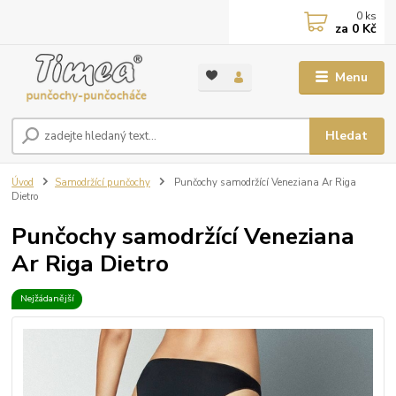
0
ks
za
0 Kč
Menu
Hledat
Úvod
Samodržící punčochy
Punčochy samodržící Veneziana Ar Riga
Dietro
Punčochy samodržící Veneziana
Ar Riga Dietro
Nejžádanější