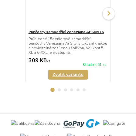
Punčochy samodržící Veneziana Ar Silvi 15
Punčochy sa
Průhledné 15denierové samodržící
Síťované sa
punčochy Veneziana Ar Silvi s luxusní krajkou
Rete s kraj
a neviditelně zesílenou špičkou. Velikost 5-
špičkou.
XL a 6-XXL je dostupná...
309 Kč
346 Kč
/
ks
/
ks
Skladem 61 ks
Zvolit variantu