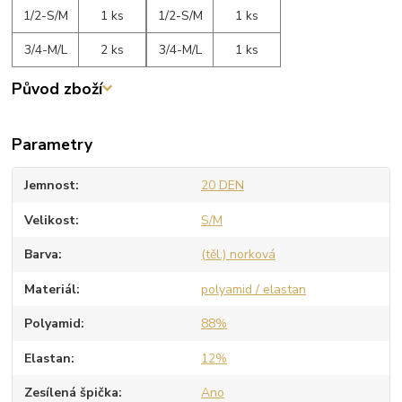
1/2-S/M
1 ks
1/2-S/M
1 ks
3/4-M/L
2 ks
3/4-M/L
1 ks
Původ zboží
Parametry
Jemnost
20 DEN
Velikost
S/M
Barva
(těl.) norková
Materiál
polyamid / elastan
Polyamid
88%
Elastan
12%
Zesílená špička
Ano