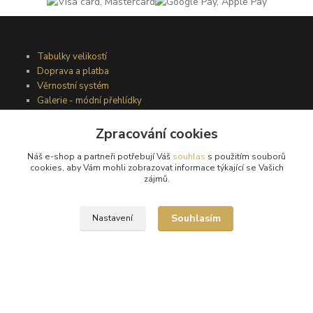
Tabulky velikostí
Doprava a platba
Věrnostní systém
Galerie - módní přehlídky
Zpracování cookies
Podmínky užití webového rozhraní
Náš e-shop a partneři potřebují Váš
souhlas
s použitím souborů
Obchodní podmínky
cookies, aby Vám mohli zobrazovat informace týkající se Vašich
Ochrana osobních údajů
zájmů.
Kontakty
Souhlasím
Nastavení
Podmínky vrácení zboží
Reklamační řád