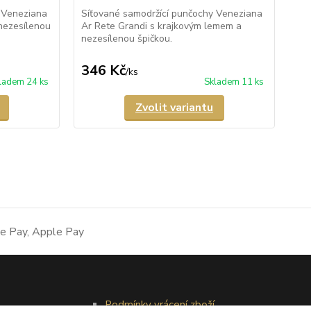
 Veneziana
Síťované samodržící punčochy Veneziana
Pol
nezesílenou
Ar Rete Grandi s krajkovým lemem a
pu
nezesílenou špičkou.
pol
kra
346 Kč
3
/
ks
ladem 24 ks
Skladem 11 ks
Zvolit variantu
Podmínky vrácení zboží