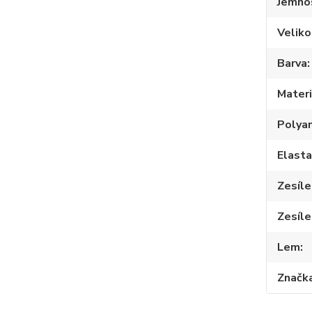
Jemno
Veliko
Barva
Materi
Polya
Elast
Zesíle
Zesíle
Lem
Značk