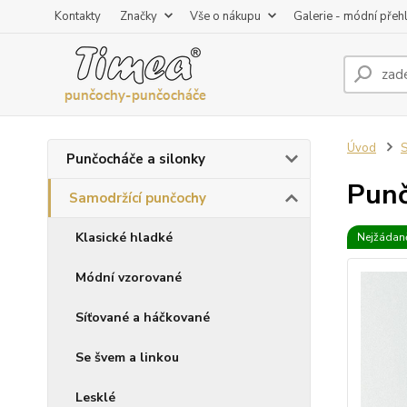
Kontakty
Značky
Vše o nákupu
Galerie - módní přeh
Úvod
S
Punčocháče a silonky
Punč
Samodržící punčochy
Klasické hladké
Nejžádaně
Módní vzorované
Síťované a háčkované
Se švem a linkou
Lesklé