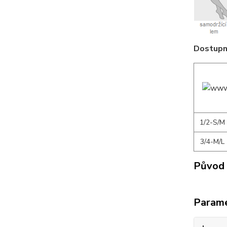
Dostupné
1/2-S/M
3/4-M/L
Původ 
Param