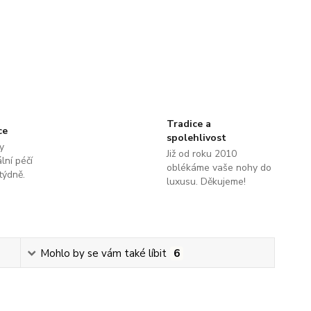
Tradice a
ce
spolehlivost
y
Již od roku 2010
lní péčí
oblékáme vaše nohy do
týdně.
luxusu. Děkujeme!
Mohlo by se vám také líbit
6