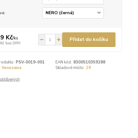
va:
9 Kč
/
ks
Přidat do košíku
 Kč
bez DPH
roduktu:
PSV-0019-001
EAN kód:
8300510359288
Veneziana
Skladové místo:
29
oblíbených