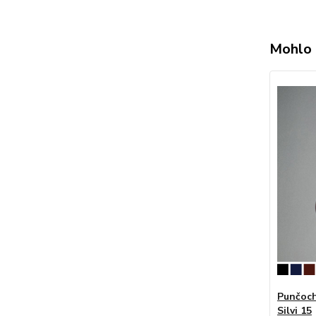
Mohlo 
Punčoch
Silvi 15