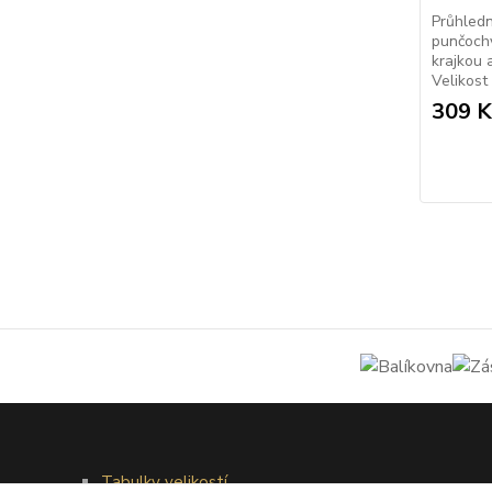
Průhledn
punčochy
krajkou 
Velikost
309 K
Tabulky velikostí