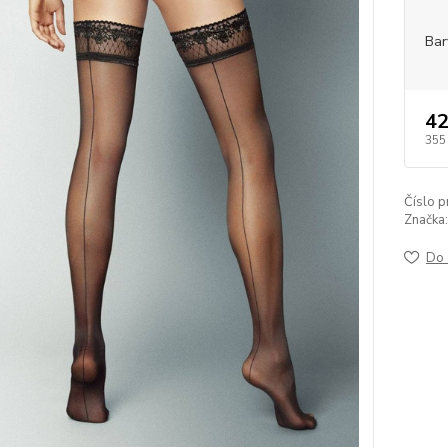
Bar
42
355
Číslo p
Značka:
Do 