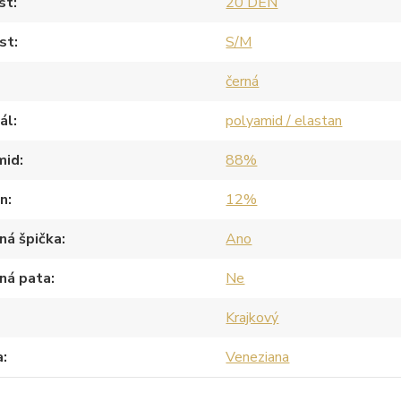
st
20 DEN
st
S/M
černá
ál
polyamid / elastan
mid
88%
an
12%
ná špička
Ano
ná pata
Ne
Krajkový
a
Veneziana