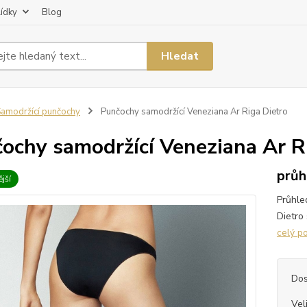
lídky
Blog
Hledat
amodržící punčochy
Punčochy samodržící Veneziana Ar Riga Dietro
ochy samodržící Veneziana Ar R
průh
jší
Průhle
Dietro
celý p
Dos
Vel