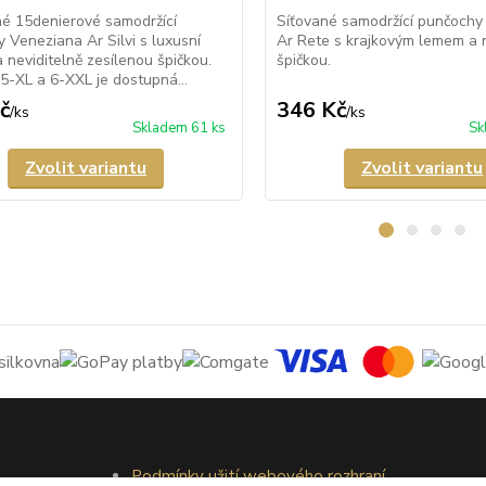
é 15denierové samodržící
Síťované samodržící punčochy
 Veneziana Ar Silvi s luxusní
Ar Rete s krajkovým lemem a 
a neviditelně zesílenou špičkou.
špičkou.
 5-XL a 6-XXL je dostupná...
č
346 Kč
/
ks
/
ks
Skladem 61 ks
Sk
Zvolit variantu
Zvolit variantu
Podmínky užití webového rozhraní