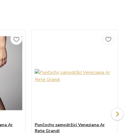
ana Ar
Punčochy samodržící Veneziana Ar
Pu
Rete Grandi
Em