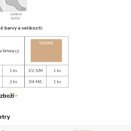
 barvy a velikosti:
1 ks
1/2-S/M
1 ks
2 ks
3/4-M/L
1 ks
zboží
etry