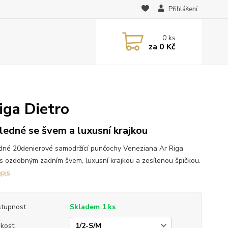
Přihlášení
0
ks
za
0 Kč
iga Dietro
ledné se švem a luxusní krajkou
dné 20denierové samodržící punčochy Veneziana Ar Riga
 s ozdobným zadním švem, luxusní krajkou a zesílenou špičkou.
opis
tupnost
Skladem 1 ks
ikost: