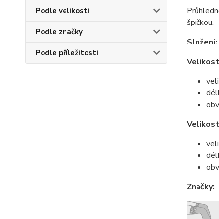
Průhledné
Podle velikosti
špičkou.
Podle značky
Složení:
Podle příležitosti
Velikost
vel
dél
obv
Velikost
vel
dél
obv
Značky: