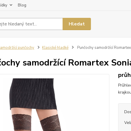
lídky
Blog
Hledat
amodržící punčochy
Klasické hladké
Punčochy samodržící Romartex
ochy samodržící Romartex Soni
průh
Průhle
krajko
Dos
Vel