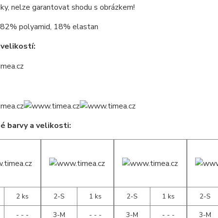
jky, nelze garantovat shodu s obrázkem!
82% polyamid, 18% elastan
velikostí:
 barvy a velikosti:
2 ks
2-S
1 ks
2-S
1 ks
2-S
- - -
3-M
- - -
3-M
- - -
3-M