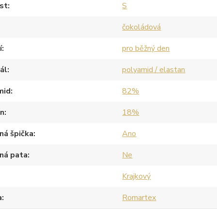
st
S
čokoládová
í
pro běžný den
ál
polyamid / elastan
mid
82%
an
18%
ná špička
Ano
ná pata
Ne
Krajkový
a
Romartex