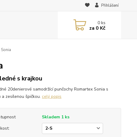
Přihlášení
0
ks
za
0 Kč
 Sonia
a
ledné s krajkou
dné 20denierové samodržící punčochy Romartex Sonia s
u a zesílenou špičkou.
celý popis
tupnost
Skladem 1 ks
ikost: