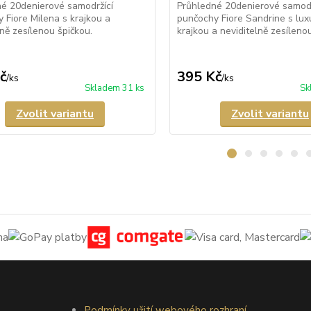
é 20denierové samodržící
Průhledné 20denierové samodr
 Fiore Milena s krajkou a
punčochy Fiore Sandrine s lux
lně zesílenou špičkou.
krajkou a neviditelně zesíleno
č
395 Kč
/
ks
/
ks
Skladem 31 ks
Sk
Zvolit variantu
Zvolit variantu
Podmínky užití webového rozhraní