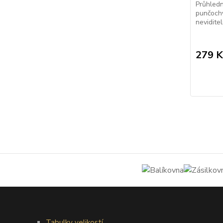
Průhledn
punčochy
nevidite
279 K
Tabulky velikostí