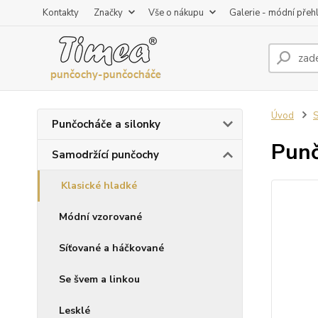
Kontakty
Značky
Vše o nákupu
Galerie - módní přeh
Úvod
S
Punčocháče a silonky
Punč
Samodržící punčochy
Klasické hladké
Módní vzorované
Síťované a háčkované
Se švem a linkou
Lesklé