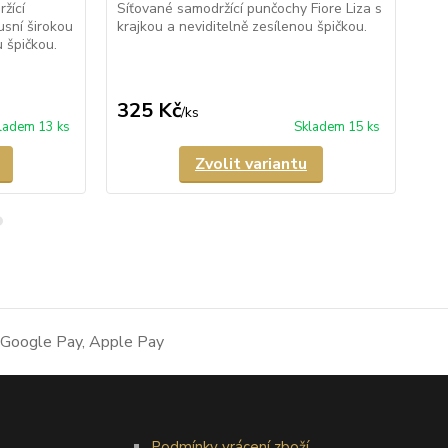
žící
Síťované samodržící punčochy Fiore Liza s
Prů
usní širokou
krajkou a neviditelně zesílenou špičkou.
pun
u špičkou.
zad
nev
z...
325 Kč
4
/
ks
ladem 13 ks
Skladem 15 ks
Zvolit variantu
Podmínky vrácení zboží