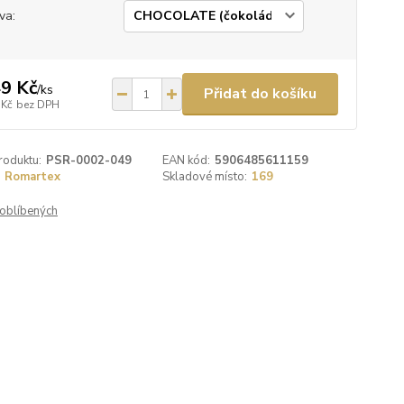
va:
9 Kč
/
ks
Přidat do košíku
 Kč
bez DPH
roduktu:
PSR-0002-049
EAN kód:
5906485611159
Romartex
Skladové místo:
169
oblíbených