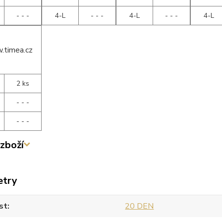
- - -
4-L
- - -
4-L
- - -
4-L
2 ks
- - -
- - -
zboží
etry
st
20 DEN