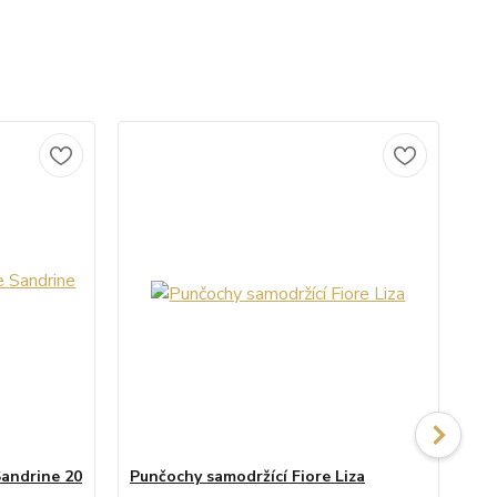
Sandrine 20
Punčochy samodržící Fiore Liza
Pu