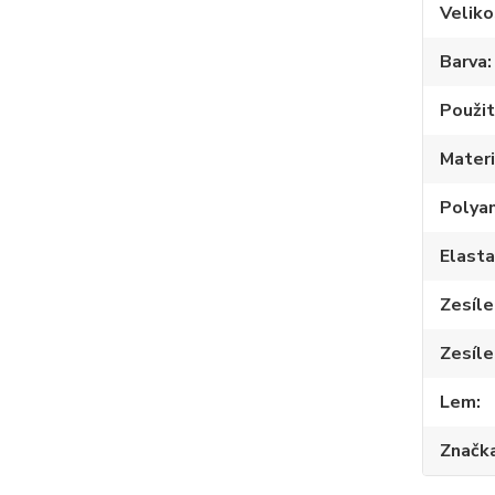
Veliko
Barva
Použit
Materi
Polya
Elast
Zesíle
Zesíle
Lem
Značk