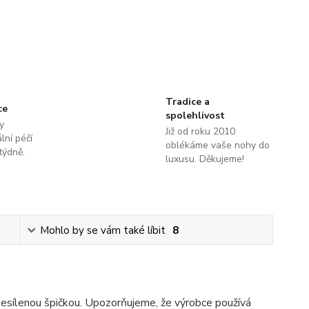
Tradice a
ce
spolehlivost
y
Již od roku 2010
lní péčí
oblékáme vaše nohy do
týdně.
luxusu. Děkujeme!
Mohlo by se vám také líbit
8
esílenou špičkou. Upozorňujeme, že výrobce používá