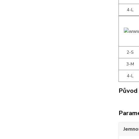
4-L
2-S
3-M
4-L
Původ 
Param
Jemno