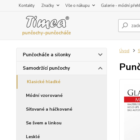
Kontakty
Značky
Vše o nákupu
Galerie - módní přeh
Úvod
S
Punčocháče a silonky
Punč
Samodržící punčochy
Klasické hladké
Módní vzorované
Síťované a háčkované
Se švem a linkou
Lesklé