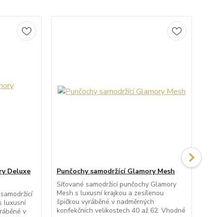
ry Deluxe
Punčochy samodržící Glamory Mesh
Pu
20
Síťované samodržící punčochy Glamory
Mesh s luxusní krajkou a zesílenou
 samodržící
Prů
špičkou vyráběné v nadměrných
 luxusní
pun
konfekčních velikostech 40 až 62. Vhodné
yráběné v
kra