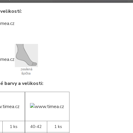
velikostí:
 barvy a velikosti:
1 ks
40-42
1 ks