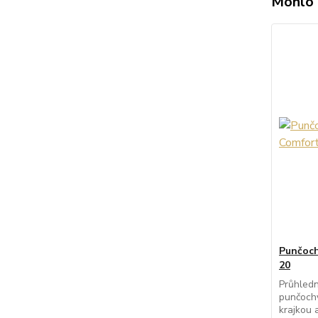
Mohlo 
Punčoch
20
Průhledn
punčochy
krajkou 