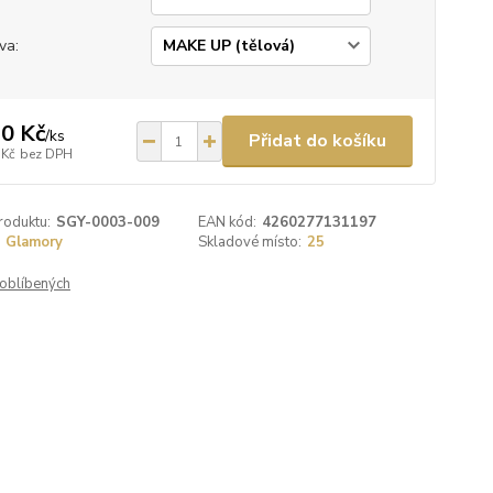
va:
0 Kč
/
ks
Přidat do košíku
 Kč
bez DPH
roduktu:
SGY-0003-009
EAN kód:
4260277131197
Glamory
Skladové místo:
25
oblíbených