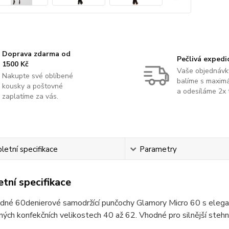
Doprava zdarma od
Pečlivá expedi
1500 Kč
Vaše objednávk
Nakupte své oblíbené
balíme s maximá
kousky a poštovné
a odesíláme 2x 
zaplatíme za vás.
etní specifikace
Parametry
tní specifikace
né 60denierové samodržící punčochy Glamory Micro 60 s elegant
ých konfekčních velikostech 40 až 62. Vhodné pro silnější stehn