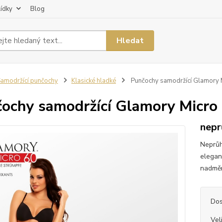
lídky
Blog
Hledat
amodržící punčochy
Klasické hladké
Punčochy samodržící Glamory 
ochy samodržící Glamory Micro
nepr
Neprůh
elegan
nadměr
Dos
Vel