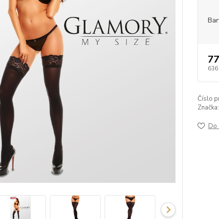
Bar
77
636
Číslo p
Značka:
Do 