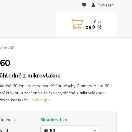
Přihlášení
0
ks
za
0 Kč
Micro 60
 60
ůhledné z mikrovlákna
ledné 60denierové samodržící punčochy Glamory Micro 60 s
tní krajkou a zesílenou špičkou vyráběné z mikrovlákna v
ných konfekčn...
celý popis
tupnost
Skladem 1 ks
ikost: