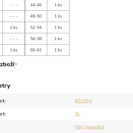
- - -
44-46
1 ks
- - -
48-50
1 ks
1 ks
52-54
1 ks
- - -
56-58
1 ks
1 ks
60-62
1 ks
zboží
etry
st
60 DEN
st
XL
(těl.) naturální