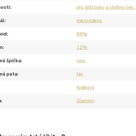
osti
pro širší boky a stehna (vel.
ál
mikrovlákno
mid
88%
an
12%
ná špička
Ano
ná pata
Ne
Krajkový
a
Glamory