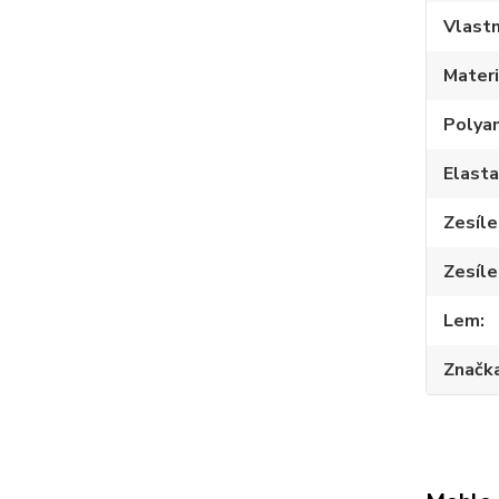
Vlastn
Materi
Polya
Elast
Zesíle
Zesíle
Lem
Značk