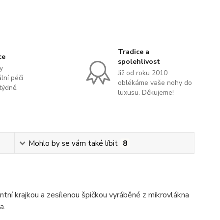
Tradice a
ce
spolehlivost
y
Již od roku 2010
lní péčí
oblékáme vaše nohy do
týdně.
luxusu. Děkujeme!
Mohlo by se vám také líbit
8
ní krajkou a zesílenou špičkou vyráběné z mikrovlákna
a.