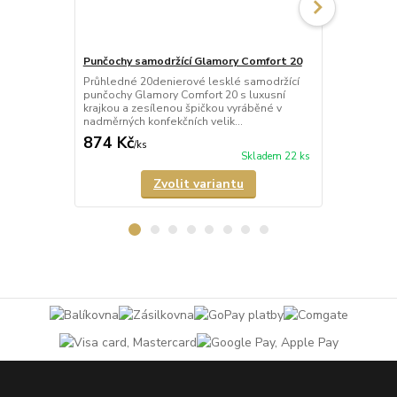
Punčochy samodržící Glamory Comfort 20
Punčochy sa
Průhledné 20denierové lesklé samodržící
Průhledné 2
punčochy Glamory Comfort 20 s luxusní
punčochy Gl
krajkou a zesílenou špičkou vyráběné v
krajkou a ze
nadměrných konfekčních velik...
nadměrných k
874 Kč
821 Kč
/
ks
/
ks
Skladem 22 ks
Zvolit variantu