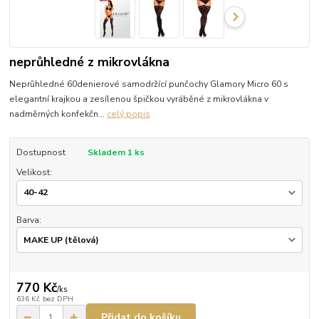
neprůhledné z mikrovlákna
Neprůhledné 60denierové samodržící punčochy Glamory Micro 60 s
elegantní krajkou a zesílenou špičkou vyráběné z mikrovlákna v
nadměrných konfekčn...
celý popis
Dostupnost
Skladem 1 ks
Velikost:
Barva:
770 Kč
/
ks
636 Kč
bez DPH
Přidat do košíku