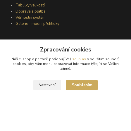
Tabulky velikostí
Doprava a platba
Věrnostní systém
Galerie - módní přehlídky
Podmínky užití webového rozhraní
Zpracování cookies
Obchodní podmínky
Ochrana osobních údajů
Náš e-shop a partneři potřebují Váš
souhlas
s použitím souborů
Kontakty
cookies, aby Vám mohli zobrazovat informace týkající se Vašich
zájmů.
Podmínky vrácení zboží
Souhlasím
Nastavení
Reklamační řád
®
© Copyright 2010 – 2026
Timea
Vytvořeno na
Eshop-rychle.cz