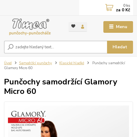
0
ks
za
0 Kč
Menu
Hledat
Úvod
Samodržící punčochy
Klasické hladké
Punčochy samodržící
Glamory Micro 60
Punčochy samodržící Glamory
Micro 60