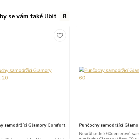
by se vám také líbit
8
y samodržící Glamory Comfort
Punčochy samodržící Glamor
Neprůhledné 60denierové sam