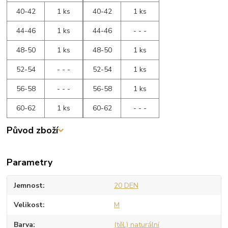
40-42
1 ks
40-42
1 ks
44-46
1 ks
44-46
- - -
48-50
1 ks
48-50
1 ks
52-54
- - -
52-54
1 ks
56-58
- - -
56-58
1 ks
60-62
1 ks
60-62
- - -
Původ zboží
Parametry
Jemnost
20 DEN
Velikost
M
Barva
(těl.) naturální