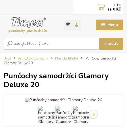
0
ks
za
0 Kč
Menu
Hledat
Úvod
Samodržící punčochy
Klasické hladké
Punčochy samodržící
Glamory Deluxe 20
Punčochy samodržící Glamory
Deluxe 20