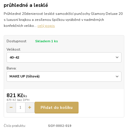
průhledné a lesklé
Průhledné 20denierové lesklé samodržící punčochy Glamory Deluxe 20
s luxusní krajkou a zesílenou špičkou vyráběné v nadměrných
konfekčních veliko...
celý popis
Dostupnost
Skladem 1 ks
Velikost:
Barva:
821 Kč
/
ks
679 Kč
bez DPH
Přidat do košíku
Číslo produktu:
SGY-0002-019