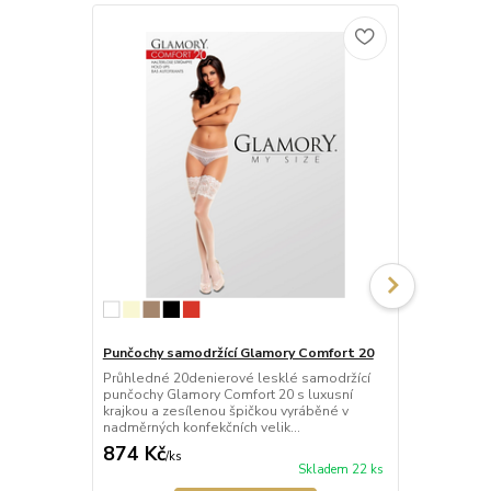
Punčochy samodržící Glamory Comfort 20
Punčochy sa
Průhledné 20denierové lesklé samodržící
Neprůhledné
punčochy Glamory Comfort 20 s luxusní
punčochy Gla
krajkou a zesílenou špičkou vyráběné v
krajkou a ze
nadměrných konfekčních velik...
mikrovlákna 
874 Kč
770 Kč
/
ks
/
ks
Skladem 22 ks