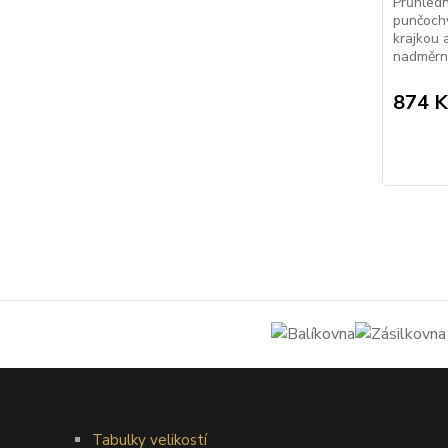
Průhledn
punčochy
krajkou 
nadměrný
874 K
Tabulky velikostí