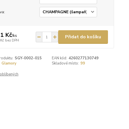
va:
1 Kč
/
ks
Přidat do košíku
 Kč
bez DPH
roduktu:
SGY-0002-015
EAN kód:
4260277130749
Glamory
Skladové místo:
99
oblíbených