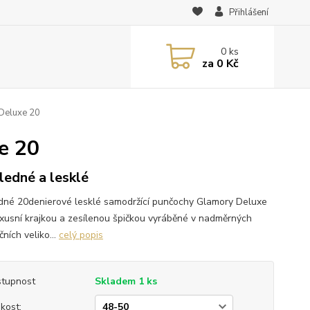
Přihlášení
0
ks
za
0 Kč
Deluxe 20
e 20
ledné a lesklé
dné 20denierové lesklé samodržící punčochy Glamory Deluxe
uxusní krajkou a zesílenou špičkou vyráběné v nadměrných
ních veliko...
celý popis
tupnost
Skladem 1 ks
ikost: