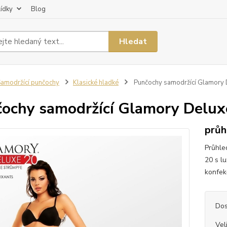
lídky
Blog
Hledat
amodržící punčochy
Klasické hladké
Punčochy samodržící Glamory 
ochy samodržící Glamory Delux
průh
Průhle
20 s l
konfekč
Dos
Vel