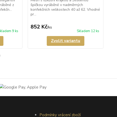
elegantní
Mesh s luxusní krajkou a zesílenou
Prů
yráběné z
špičkou vyráběné v nadměrných
pun
ekčn...
konfekčních velikostech 40 až 62. Vhodné
kra
pr...
špi
nad
852 Kč
8
/
ks
kladem 9 ks
Skladem 12 ks
Zvolit variantu
Podmínky vrácení zboží