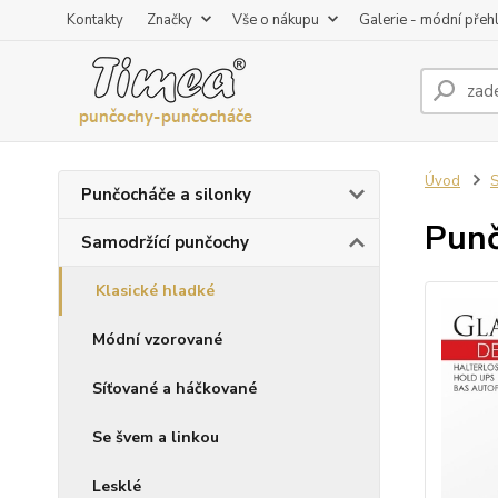
Kontakty
Značky
Vše o nákupu
Galerie - módní přeh
Úvod
S
Punčocháče a silonky
Punč
Samodržící punčochy
Klasické hladké
Módní vzorované
Síťované a háčkované
Se švem a linkou
Lesklé