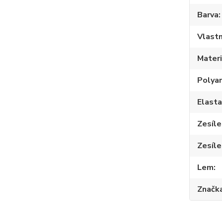
Barva
Vlastn
Materi
Polya
Elast
Zesíle
Zesíle
Lem
Značk