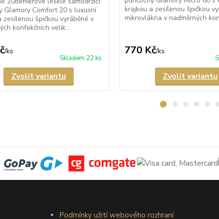
punčochy Glamory Micro 60 s 
é 20denierové lesklé samodržící
krajkou a zesílenou špičkou v
 Glamory Comfort 20 s luxusní
mikrovlákna v nadměrných konf
a zesílenou špičkou vyráběné v
ch konfekčních velik...
č
770 Kč
/
ks
/
ks
Skladem 22 ks
S
Zvolit variantu
Zvolit variantu
Podmínky užití webového rozhraní