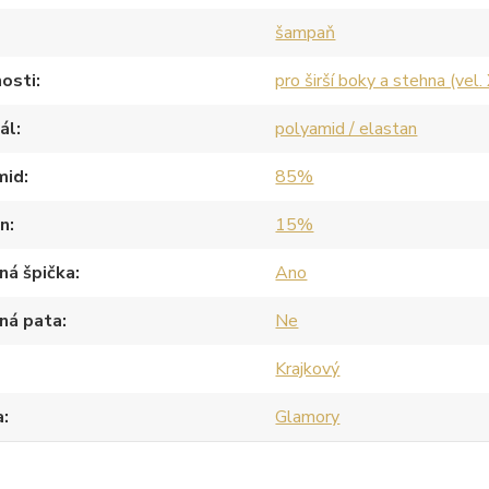
šampaň
osti
pro širší boky a stehna (vel.
ál
polyamid / elastan
mid
85%
an
15%
ná špička
Ano
ná pata
Ne
Krajkový
a
Glamory