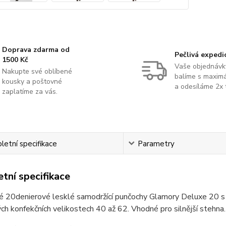
Doprava zdarma od
Pečlivá expedi
1500 Kč
Vaše objednávk
Nakupte své oblíbené
balíme s maximá
kousky a poštovné
a odesíláme 2x 
zaplatíme za vás.
etní specifikace
Parametry
tní specifikace
 20denierové lesklé samodržící punčochy Glamory Deluxe 20 s l
h konfekčních velikostech 40 až 62. Vhodné pro silnější stehna.