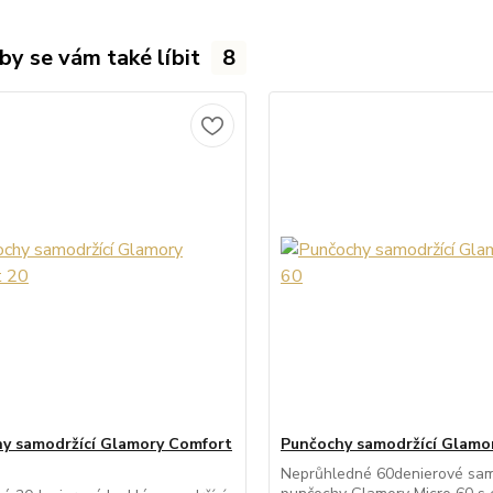
by se vám také líbit
8
y samodržící Glamory Comfort
Punčochy samodržící Glamor
Neprůhledné 60denierové sam