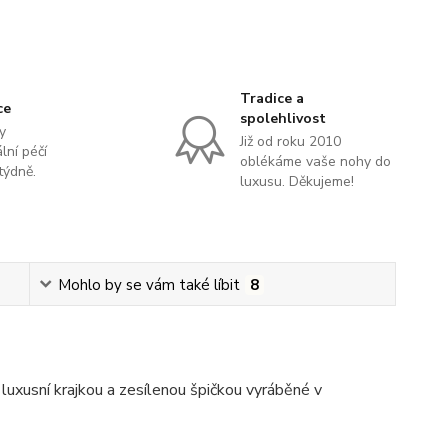
Tradice a
ce
spolehlivost
y
Již od roku 2010
lní péčí
oblékáme vaše nohy do
týdně.
luxusu. Děkujeme!
Mohlo by se vám také líbit
8
uxusní krajkou a zesílenou špičkou vyráběné v