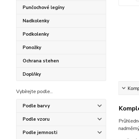
Punčochové legíny
Nadkolenky
Podkolenky
Ponožky
Ochrana stehen
Doplňky
Kompl
Vybírejte podle...
Podle barvy
Komple
Podle vzoru
Průhledné
nadměrnýc
Podle jemnosti