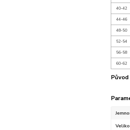
40-42
44-46
48-50
52-54
56-58
60-62
Původ 
Param
Jemno
Veliko