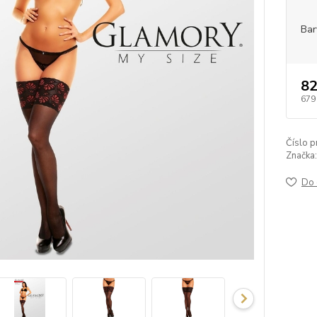
Bar
82
679
Číslo p
Značka:
Do 