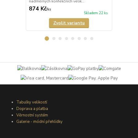
nadměrných konfekčních velik...
mikrovlákna 
874 Kč
770 Kč
/
ks
/
ks
Skladem 22 ks
Zvolit variantu
Tabulky velikostí
Doprava a platba
Věrnostní systém
Galerie - módní přehlídky