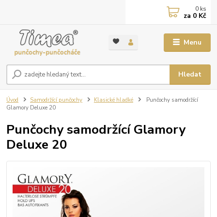
0
ks
za
0 Kč
Menu
Hledat
Úvod
Samodržící punčochy
Klasické hladké
Punčochy samodržící
Glamory Deluxe 20
Punčochy samodržící Glamory
Deluxe 20