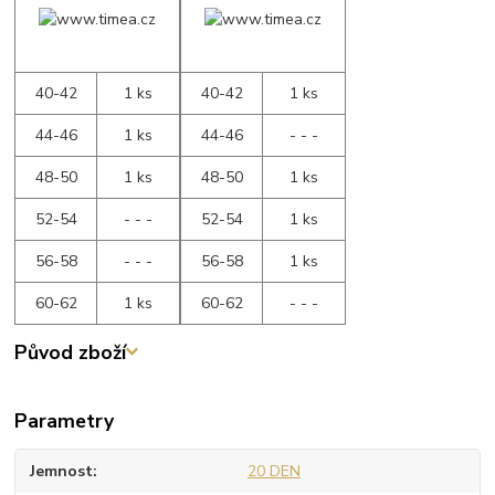
40-42
1 ks
40-42
1 ks
44-46
1 ks
44-46
- - -
48-50
1 ks
48-50
1 ks
52-54
- - -
52-54
1 ks
56-58
- - -
56-58
1 ks
60-62
1 ks
60-62
- - -
Původ zboží
Parametry
Jemnost
20 DEN