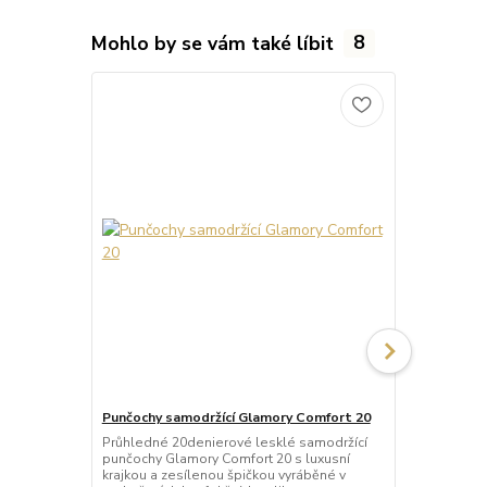
Mohlo by se vám také líbit
8
Punčochy samodržící Glamory Comfort 20
Punčochy sa
Průhledné 20denierové lesklé samodržící
Neprůhledné
punčochy Glamory Comfort 20 s luxusní
punčochy Gla
krajkou a zesílenou špičkou vyráběné v
krajkou a ze