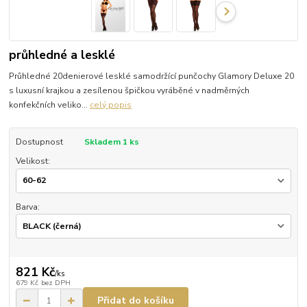
průhledné a lesklé
Průhledné 20denierové lesklé samodržící punčochy Glamory Deluxe 20
s luxusní krajkou a zesílenou špičkou vyráběné v nadměrných
konfekčních veliko...
celý popis
Dostupnost
Skladem 1 ks
Velikost:
Barva:
821 Kč
/
ks
679 Kč
bez DPH
Přidat do košíku