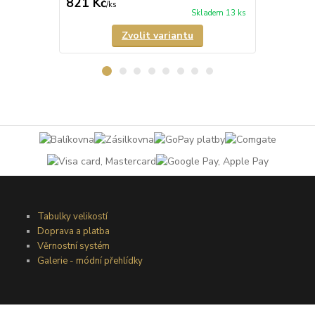
821 Kč
770 Kč
/
ks
/
ks
Skladem 13 ks
Zvolit variantu
Tabulky velikostí
Doprava a platba
Věrnostní systém
Galerie - módní přehlídky
Podmínky užití webového rozhraní