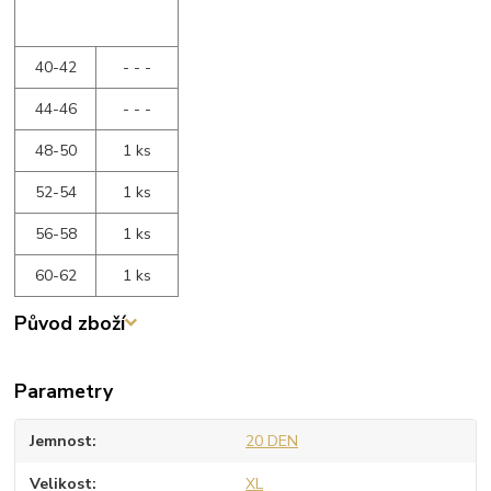
40-42
- - -
44-46
- - -
48-50
1 ks
52-54
1 ks
56-58
1 ks
60-62
1 ks
Původ zboží
Parametry
Jemnost
20 DEN
Velikost
XL