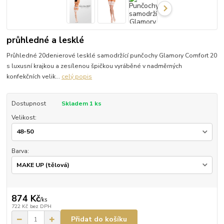
průhledné a lesklé
Průhledné 20denierové lesklé samodržící punčochy Glamory Comfort 20
s luxusní krajkou a zesílenou špičkou vyráběné v nadměrných
konfekčních velik...
celý popis
Dostupnost
Skladem 1 ks
Velikost:
Barva:
874 Kč
/
ks
722 Kč
bez DPH
Přidat do košíku