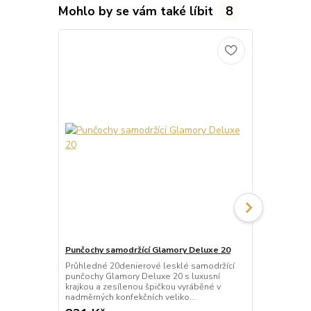
Mohlo by se vám také líbit
8
Punčochy samodržící Glamory Deluxe 20
Punčochy sa
Průhledné 20denierové lesklé samodržící
Neprůhledné
punčochy Glamory Deluxe 20 s luxusní
punčochy Gla
krajkou a zesílenou špičkou vyráběné v
krajkou a ze
nadměrných konfekčních veliko...
mikrovlákna 