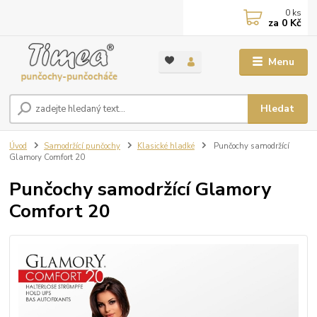
0
ks
za
0 Kč
Menu
Hledat
Úvod
Samodržící punčochy
Klasické hladké
Punčochy samodržící
Glamory Comfort 20
Punčochy samodržící Glamory
Comfort 20