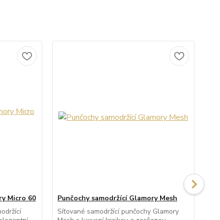
y Micro 60
Punčochy samodržící Glamory Mesh
Pu
20
održící
Síťované samodržící punčochy Glamory