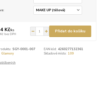
va:
4 Kč
/
ks
Přidat do košíku
 Kč
bez DPH
roduktu:
SGY-0001-007
EAN kód:
4260277132361
Glamory
Skladové místo:
109
oblíbených