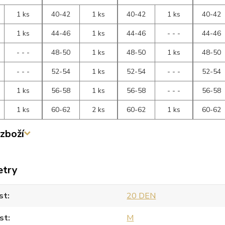
1 ks
40-42
1 ks
40-42
1 ks
40-42
1 ks
44-46
1 ks
44-46
- - -
44-46
- - -
48-50
1 ks
48-50
1 ks
48-50
- - -
52-54
1 ks
52-54
- - -
52-54
1 ks
56-58
1 ks
56-58
- - -
56-58
1 ks
60-62
2 ks
60-62
1 ks
60-62
zboží
etry
st
20 DEN
st
M