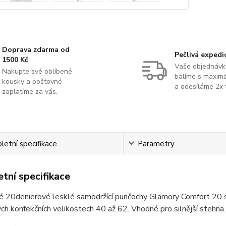
Doprava zdarma od
Pečlivá expedi
1500 Kč
Vaše objednávk
Nakupte své oblíbené
balíme s maximá
kousky a poštovné
a odesíláme 2x 
zaplatíme za vás.
etní specifikace
Parametry
tní specifikace
 20denierové lesklé samodržící punčochy Glamory Comfort 20 s 
h konfekčních velikostech 40 až 62. Vhodné pro silnější stehna.