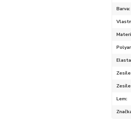
Barva
Vlastn
Materi
Polya
Elast
Zesíle
Zesíle
Lem
Značk