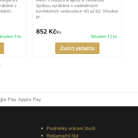
elegantní
Mesh s luxusní krajkou a zesílenou
Prů
yráběné z
špičkou vyráběné v nadměrných
pun
ekčn...
konfekčních velikostech 40 až 62. Vhodné
kra
pr...
špi
nad
852 Kč
8
/
ks
kladem 9 ks
Skladem 12 ks
Zvolit variantu
Podmínky vrácení zboží
Reklamační řád