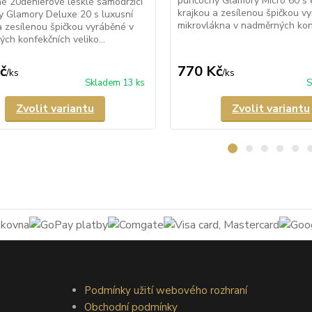
punčochy Glamory Micro 60 s 
é 20denierové lesklé samodržící
krajkou a zesílenou špičkou v
 Glamory Deluxe 20 s luxusní
mikrovlákna v nadměrných konf
a zesílenou špičkou vyráběné v
ch konfekčních veliko...
č
770 Kč
/
ks
/
ks
Skladem 13 ks
S
Zvolit variantu
Zvolit variantu
Podmínky užití webového rozhraní
Obchodní podmínky