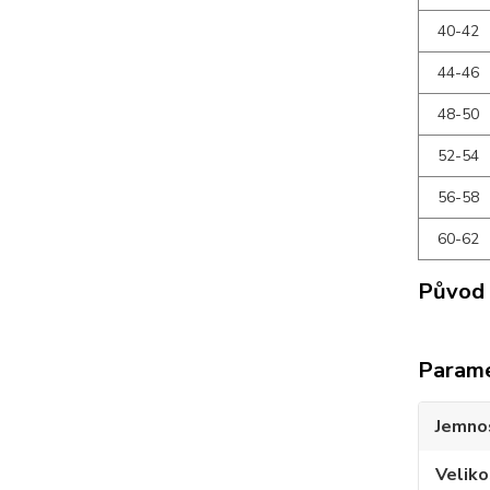
40-42
44-46
48-50
52-54
56-58
60-62
Původ 
Param
Jemno
Veliko