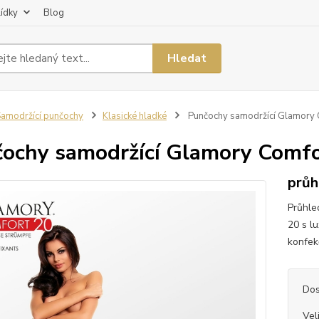
lídky
Blog
Hledat
amodržící punčochy
Klasické hladké
Punčochy samodržící Glamory 
ochy samodržící Glamory Comfo
průh
Průhle
20 s l
konfekč
Dos
Vel