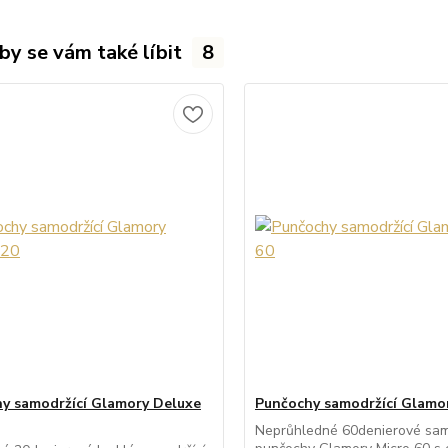
by se vám také líbit
8
y samodržící Glamory Deluxe
Punčochy samodržící Glamor
Neprůhledné 60denierové sam