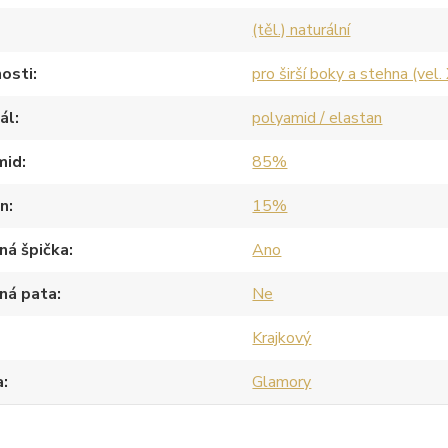
(těl.) naturální
osti
pro širší boky a stehna (vel.
ál
polyamid / elastan
mid
85%
an
15%
ná špička
Ano
ná pata
Ne
Krajkový
a
Glamory