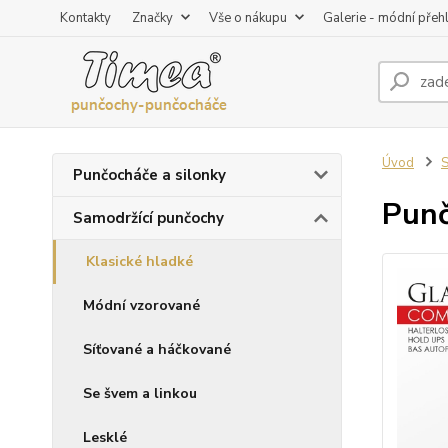
Kontakty
Značky
Vše o nákupu
Galerie - módní přeh
Úvod
S
Punčocháče a silonky
Punč
Samodržící punčochy
Klasické hladké
Módní vzorované
Síťované a háčkované
Se švem a linkou
Lesklé