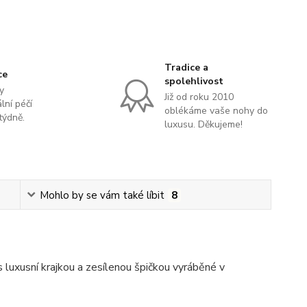
Tradice a
ce
spolehlivost
y
Již od roku 2010
lní péčí
oblékáme vaše nohy do
týdně.
luxusu. Děkujeme!
Mohlo by se vám také líbit
8
luxusní krajkou a zesílenou špičkou vyráběné v