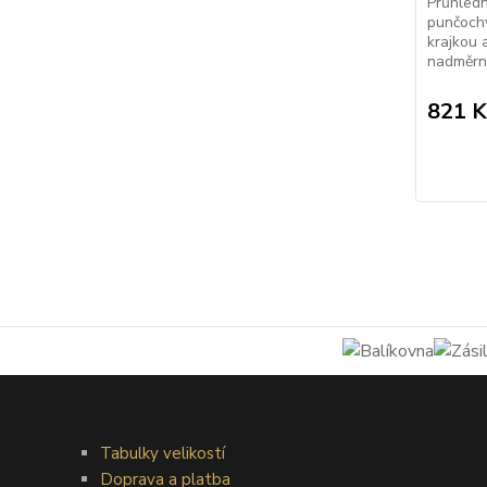
Průhledn
punčochy
krajkou 
nadměrný
821 K
Tabulky velikostí
Doprava a platba