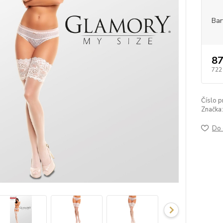
Bar
87
722
Číslo p
Značka:
Do 