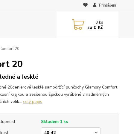
Přihlášení
0
ks
za
0 Kč
Comfort 20
rt 20
ledné a lesklé
dné 20denierové lesklé samodržící punčochy Glamory Comfort
uxusní krajkou a zesílenou špičkou vyráběné v nadměrných
ních velik...
celý popis
tupnost
Skladem 1 ks
ikost: