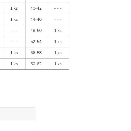
1 ks
40-42
- - -
1 ks
44-46
- - -
- - -
48-50
1 ks
- - -
52-54
1 ks
1 ks
56-58
1 ks
1 ks
60-62
1 ks