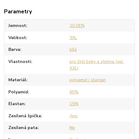
Parametry
Jemnost
20 DEN
Velikost
3XL
Barva
bílá
Vlastnosti
pro širší boky a stehna (vel.
XXL)
Materiál
polyamid / elastan
Polyamid
85%
Elastan
15%
Zesílená špička
Ano
Zesílená pata
Ne