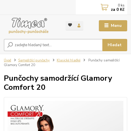
0
ks
za
0 Kč
Menu
Hledat
Úvod
Samodržící punčochy
Klasické hladké
Punčochy samodržící
Glamory Comfort 20
Punčochy samodržící Glamory
Comfort 20