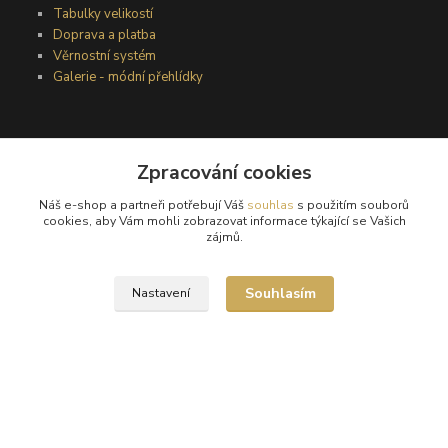
Tabulky velikostí
Doprava a platba
Věrnostní systém
Galerie - módní přehlídky
Podmínky užití webového rozhraní
Zpracování cookies
Obchodní podmínky
Ochrana osobních údajů
Náš e-shop a partneři potřebují Váš
souhlas
s použitím souborů
Kontakty
cookies, aby Vám mohli zobrazovat informace týkající se Vašich
zájmů.
Podmínky vrácení zboží
Souhlasím
Nastavení
Reklamační řád
®
© Copyright 2010 – 2026
Timea
Vytvořeno na
Eshop-rychle.cz