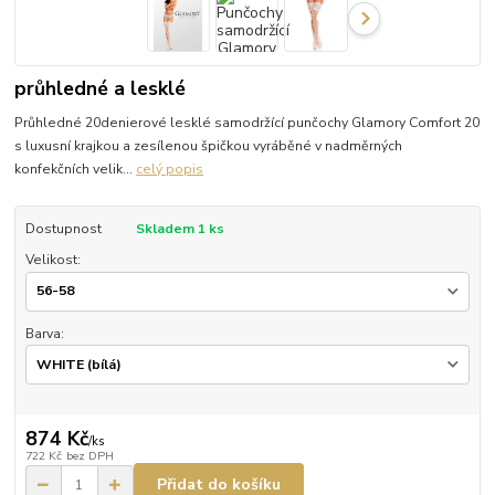
průhledné a lesklé
Průhledné 20denierové lesklé samodržící punčochy Glamory Comfort 20
s luxusní krajkou a zesílenou špičkou vyráběné v nadměrných
konfekčních velik...
celý popis
Dostupnost
Skladem 1 ks
Velikost:
Barva:
874 Kč
/
ks
722 Kč
bez DPH
Přidat do košíku