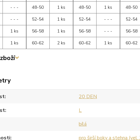
- - -
48-50
1 ks
48-50
1 ks
48-50
- - -
52-54
1 ks
52-54
- - -
52-54
1 ks
56-58
1 ks
56-58
- - -
56-58
1 ks
60-62
2 ks
60-62
1 ks
60-62
zboží
etry
st
20 DEN
st
L
bílá
osti
pro širší boky a stehna (vel.