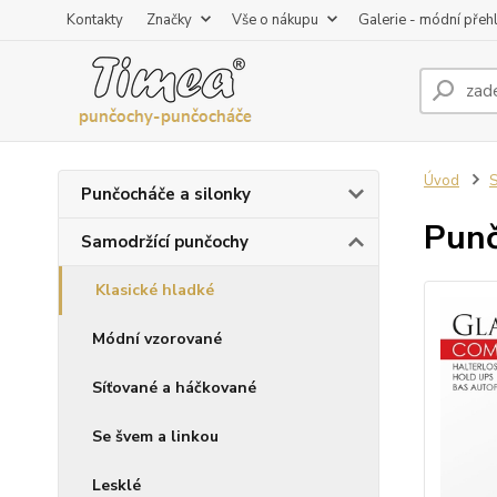
Kontakty
Značky
Vše o nákupu
Galerie - módní přeh
Úvod
S
Punčocháče a silonky
Punč
Samodržící punčochy
Klasické hladké
Módní vzorované
Síťované a háčkované
Se švem a linkou
Lesklé