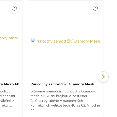
y Micro 60
Punčochy samodržící Glamory Mesh
Pu
20
održící
Síťované samodržící punčochy Glamory
elegantní
Mesh s luxusní krajkou a zesílenou
Prů
yráběné z
špičkou vyráběné v nadměrných
pun
ekčn...
konfekčních velikostech 40 až 62. Vhodné
kra
pr...
špi
nad