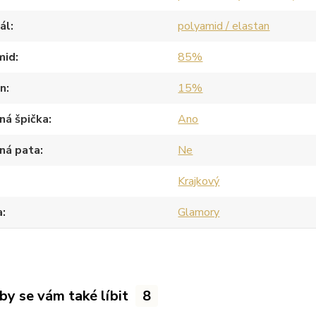
ál
polyamid / elastan
mid
85%
an
15%
ná špička
Ano
ná pata
Ne
Krajkový
a
Glamory
by se vám také líbit
8