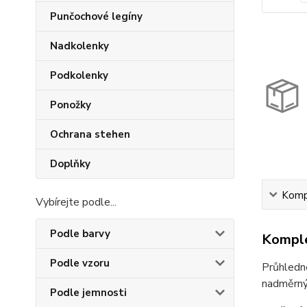
Punčochové legíny
Nadkolenky
Podkolenky
Ponožky
Ochrana stehen
Doplňky
Kompl
Vybírejte podle...
Podle barvy
Komple
Podle vzoru
Průhledné
nadměrnýc
Podle jemnosti