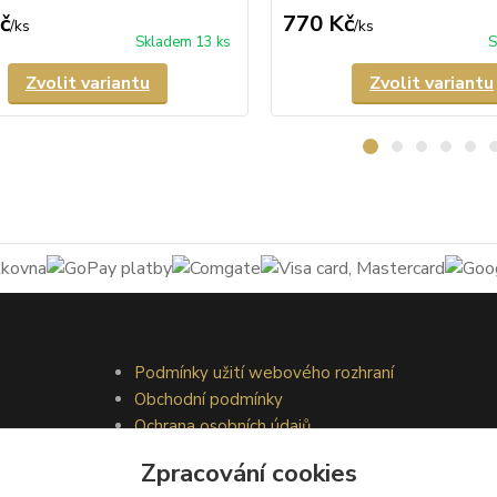
č
770 Kč
/
ks
/
ks
Skladem 13 ks
S
Zvolit variantu
Zvolit variantu
Podmínky užití webového rozhraní
Obchodní podmínky
Ochrana osobních údajů
Kontakty
Zpracování cookies