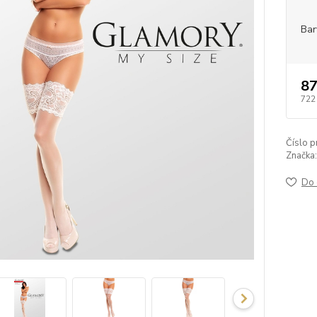
Bar
87
722
Číslo p
Značka:
Do 