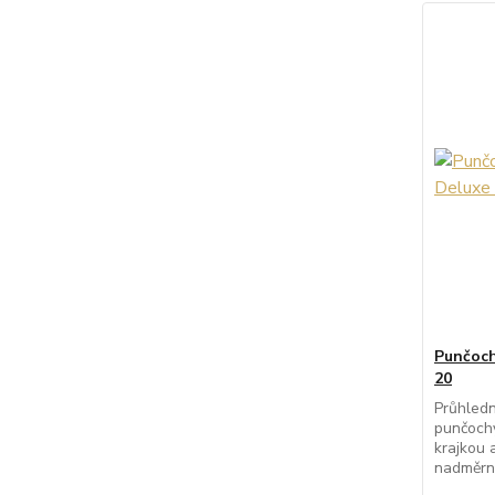
Punčoch
20
Průhledn
punčochy
krajkou 
nadměrný