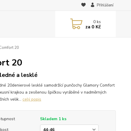
Přihlášení
0
ks
za
0 Kč
Comfort 20
rt 20
ledné a lesklé
dné 20denierové lesklé samodržící punčochy Glamory Comfort
uxusní krajkou a zesílenou špičkou vyráběné v nadměrných
ních velik...
celý popis
tupnost
Skladem 1 ks
ikost: