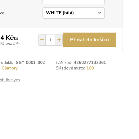
va:
4 Kč
/
ks
Přidat do košíku
 Kč
bez DPH
roduktu:
SGY-0001-002
EAN kód:
4260277132361
Glamory
Skladové místo:
109
oblíbených