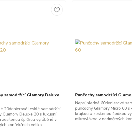
y samodržící Glamory Deluxe
Punčochy samodržící Glamor
Neprůhledné 60denierové sam
punčochy Glamory Micro 60 s 
é 20denierové lesklé samodržící
krajkou a zesílenou špičkou v
 Glamory Deluxe 20 s luxusní
mikrovlákna v nadměrných konf
a zesílenou špičkou vyráběné v
ch konfekčních veliko...