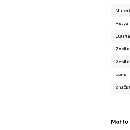
Materi
Polya
Elast
Zesíle
Zesíle
Lem
Značk
Mohlo 