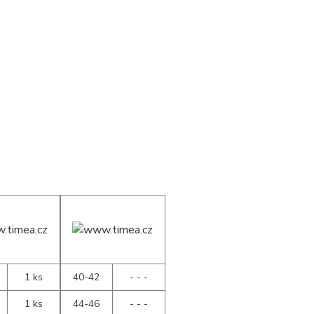
1 ks
40-42
- - -
1 ks
44-46
- - -