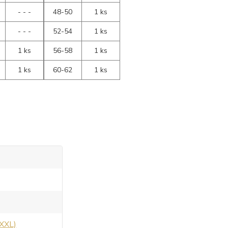
- - -
48-50
1 ks
- - -
52-54
1 ks
1 ks
56-58
1 ks
1 ks
60-62
1 ks
 XXL)