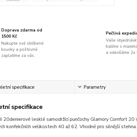
Doprava zdarma od
Pečlivá expedi
1500 Kč
Vaše objednávk
Nakupte své oblíbené
balíme s maximá
kousky a poštovné
a odesíláme 2x 
zaplatíme za vás.
etní specifikace
Parametry
tní specifikace
 20denierové lesklé samodržící punčochy Glamory Comfort 20 s 
h konfekčních velikostech 40 až 62. Vhodné pro silnější stehna.