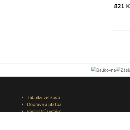
821 K
Tabulky velikostí
Doprava a platba
Věrnostní systém
Galerie - módní přehlídky