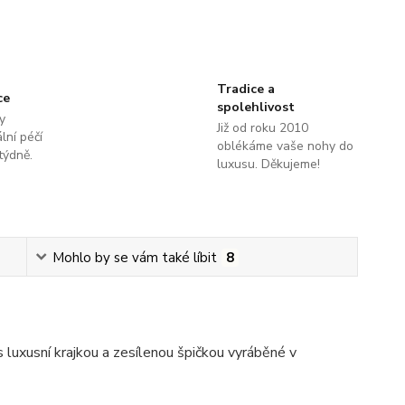
Tradice a
ce
spolehlivost
y
Již od roku 2010
lní péčí
oblékáme vaše nohy do
týdně.
luxusu. Děkujeme!
Mohlo by se vám také líbit
8
luxusní krajkou a zesílenou špičkou vyráběné v