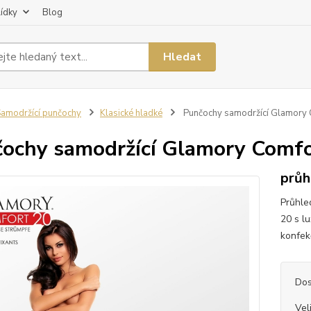
lídky
Blog
Hledat
amodržící punčochy
Klasické hladké
Punčochy samodržící Glamory 
ochy samodržící Glamory Comfo
průh
Průhle
20 s l
konfekč
Dos
Vel