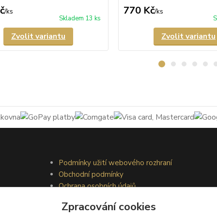
č
770 Kč
/
ks
/
ks
Skladem 13 ks
S
Zvolit variantu
Zvolit variantu
Podmínky užití webového rozhraní
Obchodní podmínky
Ochrana osobních údajů
Kontakty
Zpracování cookies