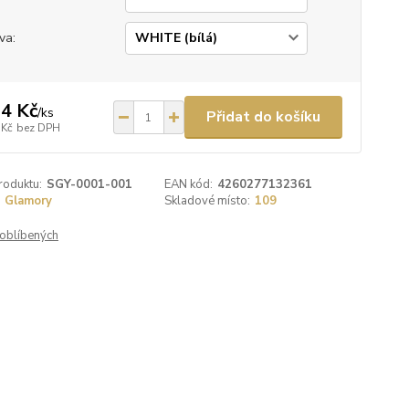
va:
4 Kč
/
ks
Přidat do košíku
 Kč
bez DPH
roduktu:
SGY-0001-001
EAN kód:
4260277132361
Glamory
Skladové místo:
109
oblíbených