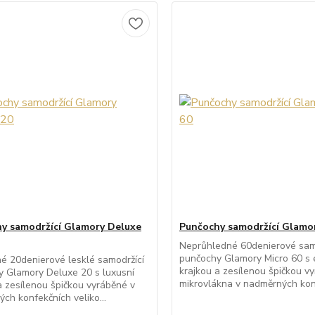
y samodržící Glamory Deluxe
Punčochy samodržící Glamor
Neprůhledné 60denierové sam
punčochy Glamory Micro 60 s 
é 20denierové lesklé samodržící
krajkou a zesílenou špičkou v
 Glamory Deluxe 20 s luxusní
mikrovlákna v nadměrných konf
a zesílenou špičkou vyráběné v
ch konfekčních veliko...