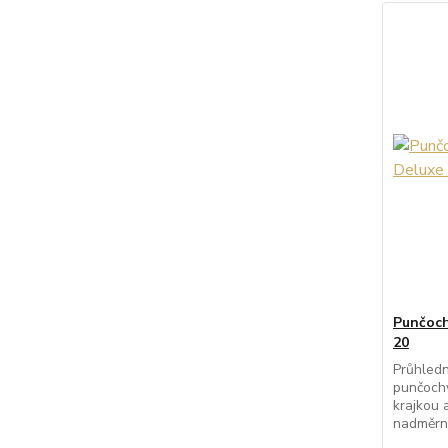
Punčoch
20
Průhledn
punčochy
krajkou 
nadměrný