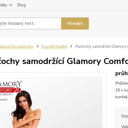
lídky
Blog
Hledat
amodržící punčochy
Klasické hladké
Punčochy samodržící Glamory 
ochy samodržící Glamory Comfo
průh
Průhle
20 s l
konfekč
Dos
Vel