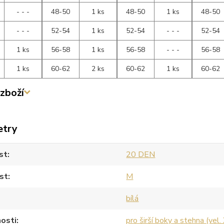
- - -
48-50
1 ks
48-50
1 ks
48-50
- - -
52-54
1 ks
52-54
- - -
52-54
1 ks
56-58
1 ks
56-58
- - -
56-58
1 ks
60-62
2 ks
60-62
1 ks
60-62
zboží
etry
st
20 DEN
st
M
bílá
osti
pro širší boky a stehna (vel.