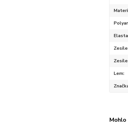
Materi
Polya
Elast
Zesíle
Zesíle
Lem
Značk
Mohlo 