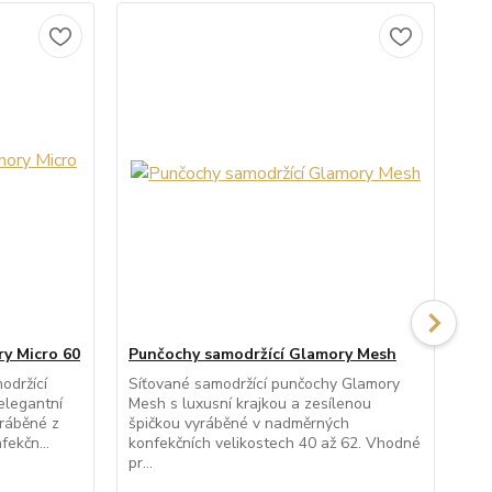
y Micro 60
Punčochy samodržící Glamory Mesh
Pu
20
održící
Síťované samodržící punčochy Glamory
elegantní
Mesh s luxusní krajkou a zesílenou
Prů
yráběné z
špičkou vyráběné v nadměrných
pun
ekčn...
konfekčních velikostech 40 až 62. Vhodné
kra
pr...
špi
nad