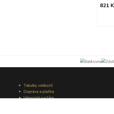
821 K
Tabulky velikostí
Doprava a platba
Věrnostní systém
Galerie - módní přehlídky