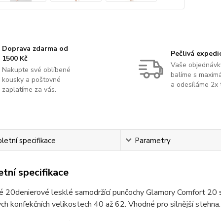
Doprava zdarma od
Pečlivá expedi
1500 Kč
Vaše objednávk
Nakupte své oblíbené
balíme s maximá
kousky a poštovné
a odesíláme 2x 
zaplatíme za vás.
etní specifikace
Parametry
tní specifikace
 20denierové lesklé samodržící punčochy Glamory Comfort 20 s 
h konfekčních velikostech 40 až 62. Vhodné pro silnější stehna.