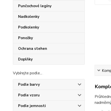
Punčochové legíny
Nadkolenky
Podkolenky
Ponožky
Ochrana stehen
Doplňky
Kompl
Vybírejte podle...
Podle barvy
Komple
Podle vzoru
Průhledné
nadměrnýc
Podle jemnosti