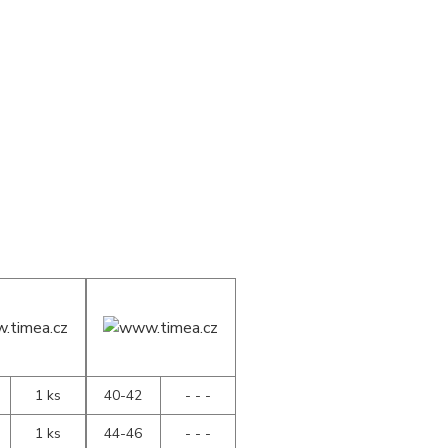
1 ks
40-42
- - -
1 ks
44-46
- - -