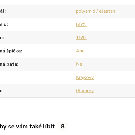
ál
polyamid / elastan
mid
85%
an
15%
ná špička
Ano
ná pata
Ne
Krajkový
a
Glamory
by se vám také líbit
8