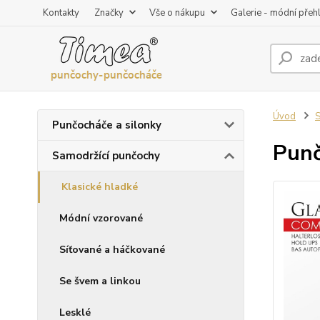
Kontakty
Značky
Vše o nákupu
Galerie - módní přeh
Úvod
S
Punčocháče a silonky
Punč
Samodržící punčochy
Klasické hladké
Módní vzorované
Síťované a háčkované
Se švem a linkou
Lesklé