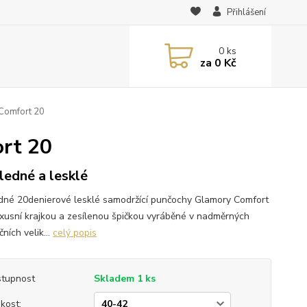
Přihlášení
0
ks
za
0 Kč
Comfort 20
rt 20
ledné a lesklé
dné 20denierové lesklé samodržící punčochy Glamory Comfort
uxusní krajkou a zesílenou špičkou vyráběné v nadměrných
ních velik...
celý popis
tupnost
Skladem 1 ks
ikost: