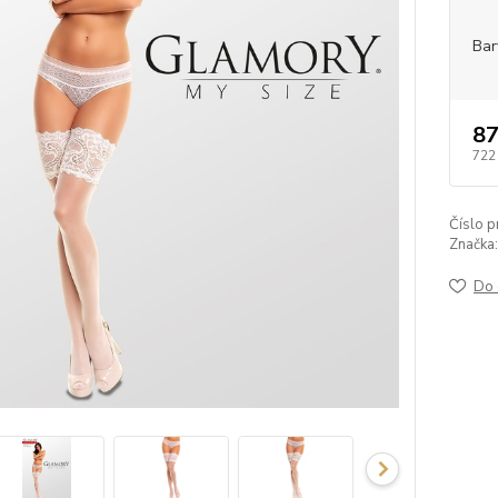
Bar
87
722
Číslo p
Značka:
Do 