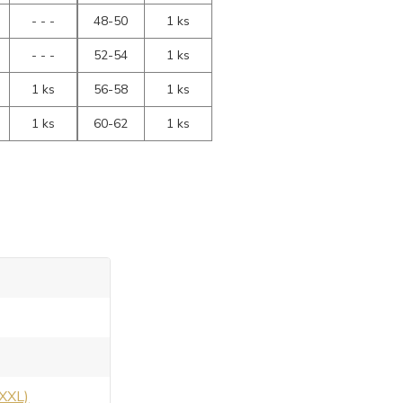
- - -
48-50
1 ks
- - -
52-54
1 ks
1 ks
56-58
1 ks
1 ks
60-62
1 ks
 XXL)