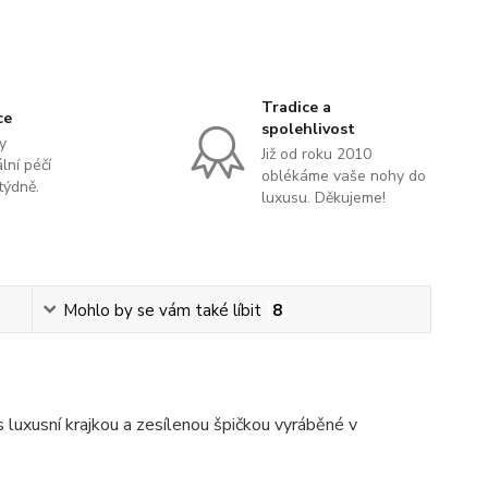
Tradice a
ce
spolehlivost
y
Již od roku 2010
lní péčí
oblékáme vaše nohy do
týdně.
luxusu. Děkujeme!
Mohlo by se vám také líbit
8
luxusní krajkou a zesílenou špičkou vyráběné v