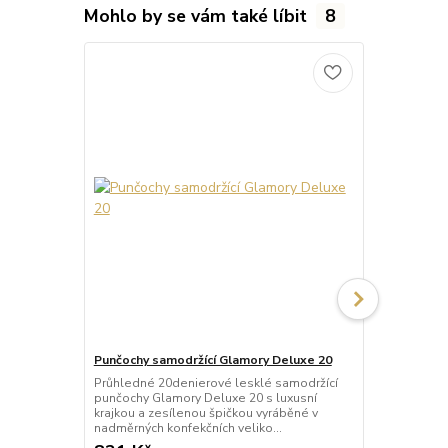
Mohlo by se vám také líbit
8
Punčochy samodržící Glamory Deluxe 20
Punčochy sa
Průhledné 20denierové lesklé samodržící
Neprůhledné
punčochy Glamory Deluxe 20 s luxusní
punčochy Gla
krajkou a zesílenou špičkou vyráběné v
krajkou a ze
nadměrných konfekčních veliko...
mikrovlákna 