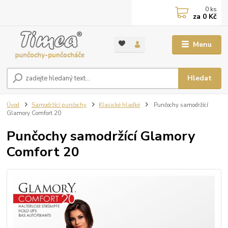
0
ks
za
0 Kč
Menu
Hledat
Úvod
Samodržící punčochy
Klasické hladké
Punčochy samodržící
Glamory Comfort 20
Punčochy samodržící Glamory
Comfort 20