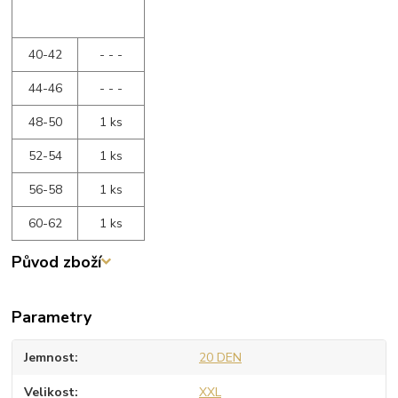
40-42
- - -
44-46
- - -
48-50
1 ks
52-54
1 ks
56-58
1 ks
60-62
1 ks
Původ zboží
Parametry
Jemnost
20 DEN
Velikost
XXL