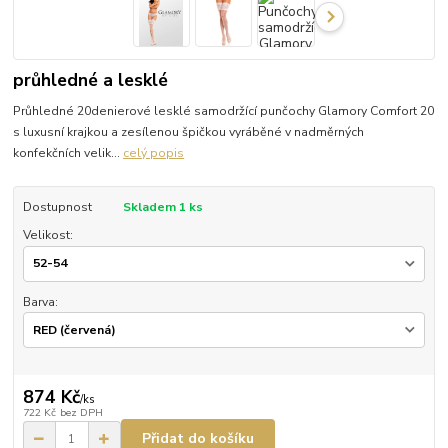
průhledné a lesklé
Průhledné 20denierové lesklé samodržící punčochy Glamory Comfort 20
s luxusní krajkou a zesílenou špičkou vyráběné v nadměrných
konfekčních velik...
celý popis
Dostupnost
Skladem 1 ks
Velikost:
Barva:
874 Kč
/
ks
722 Kč
bez DPH
Přidat do košíku