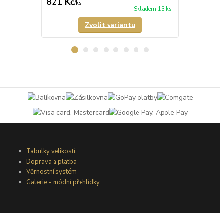
821 Kč
770 Kč
/
ks
/
ks
Skladem 13 ks
Zvolit variantu
Tabulky velikostí
Doprava a platba
Věrnostní systém
Galerie - módní přehlídky
Podmínky užití webového rozhraní